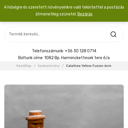
A hőségre és szeretett növényeinkre való tekintettel a postázás
átmenetileg szünetel.
Bezárás
Nincs termék a kosárban.
MOST ÉRKEZETT
Most érkezett
Szobanövény
SZOBANÖVÉNY
Hoya
Kiegészítők
HOYA
Telefonszámunk:
+36 30 128 0714
Menyasszonyi csokor
Boltunk címe:
1082 Bp. Harminckettesek tere 6/a
KIEGÉSZÍTŐK
Kezdőlap
/
Szobanövény
/
Calathea Yellow Fusion 6cm
MENYASSZONYI CSOKOR