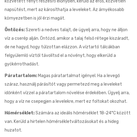
közvetett fényt részesíti előnyben, kerüld az erős, közvetlen
napsütést, mert az károsíthatja a leveleket. Az árnyékosabb
környezetben is jól érzi magát.
Öntözés:
Szereti a nedves talajt, de ügyelj arra, hogy ne álljon
víz a cserép alján. Öntözd, amikor a talaj felső rétege kiszáradt,
de ne hagyd, hogy túlzottan elázzon. A víztartó tálcákban
felgyülemlő víztől távolítsd el a növényt, hogy elkerüld a
gyökérrothadást.
Páratartalom:
Magas páratartalmat igényel. Ha a levegő
száraz, használj párásítót vagy permetezd meg a leveleket
időnként vízzel a páratartalom növelése érdekében. Ügyelj arra,
hogy a víz ne csepegjen a levelekre, mert ez foltokat okozhat.
Hőmérséklet:
Számára az ideális hőmérséklet 18-24°C között
van. Kerüld a hirtelen hőmérsékletváltozásokat és a hideg
huzatot.