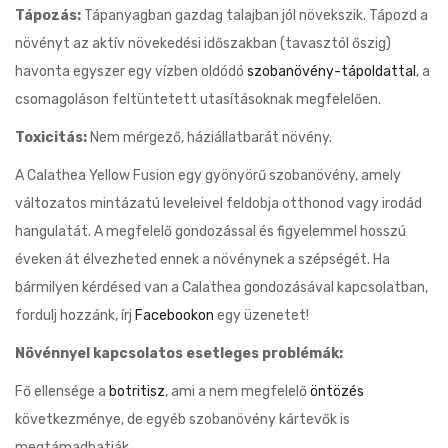
Tápozás:
Tápanyagban gazdag talajban jól növekszik. Tápozd a
növényt az aktív növekedési időszakban (tavasztól őszig)
havonta egyszer egy vízben oldódó
szobanövény-tápoldattal
, a
csomagoláson feltüntetett utasításoknak megfelelően.
Toxicitás:
Nem mérgező, háziállatbarát növény.
A Calathea Yellow Fusion egy gyönyörű szobanövény, amely
változatos mintázatú leveleivel feldobja otthonod vagy irodád
hangulatát. A megfelelő gondozással és figyelemmel hosszú
éveken át élvezheted ennek a növénynek a szépségét. Ha
bármilyen kérdésed van a Calathea gondozásával kapcsolatban,
fordulj hozzánk, írj
Facebookon
egy üzenetet!
Növénnyel kapcsolatos esetleges problémák:
Fő ellensége a
botritisz
, ami a nem megfelelő
öntözés
következménye, de egyéb szobanövény kártevők is
megtámadhatják.