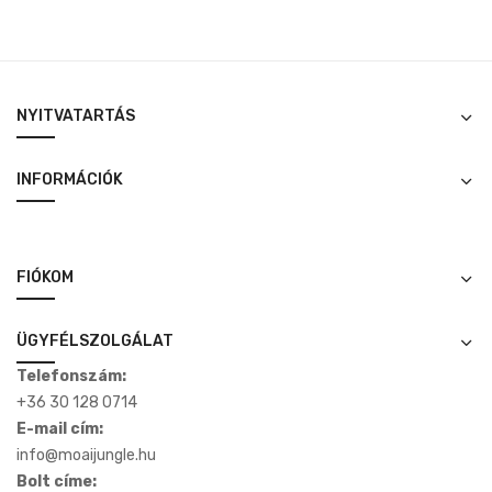
was:
is:
3,500 Ft.
3,000 Ft.
NYITVATARTÁS
INFORMÁCIÓK
FIÓKOM
ÜGYFÉLSZOLGÁLAT
Telefonszám:
+36 30 128 0714
E-mail cím:
info@moaijungle.hu
Bolt címe: