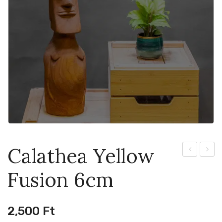
Calathea Yellow
Zonatus
Cherr
Fusion 6cm
9cm
Red
6cm
2,500
Ft