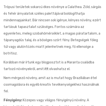
Trópusi területek sokarcú ékes növénye a Calathea. Zöld, sárgás
és fehér árnyalatok széles palettájával boldogíthatja
mindennapjainkat. Bár nincsen sok igénye, kényes növény, ezért
tartásuk tapasztalat szükséges. Fontos számára az
egyenletes, meleg szobahőmérséklet, a magas páratartalom, a
tápanyagdús talaj, és a bőséges szórt fény. Betegségek főleg
túl vagy alulöntözés miatt jelenhetnek meg, fő ellensége a
botritisz.
Korábban már írtunk egy blogposztot is a Maranta családba
tartozó növényekről, amit
itt
olvashatsz el.
Nem mérgező növény, amit az is mutat hogy Brazíliában étel
csomagolásra és egyéb kreatív tevékenységekhez használnak
fel.
Fényigény:
Közepes vagy világos fényigényű növény. A