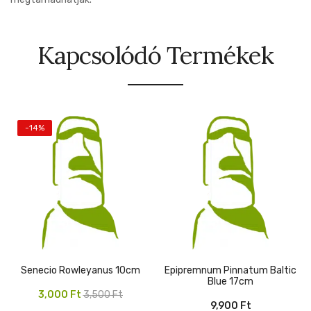
Kapcsolódó Termékek
-14%
Senecio Rowleyanus 10cm
Epipremnum Pinnatum Baltic
Blue 17cm
Original
Current
3,000
Ft
3,500
Ft
9,900
Ft
price
price