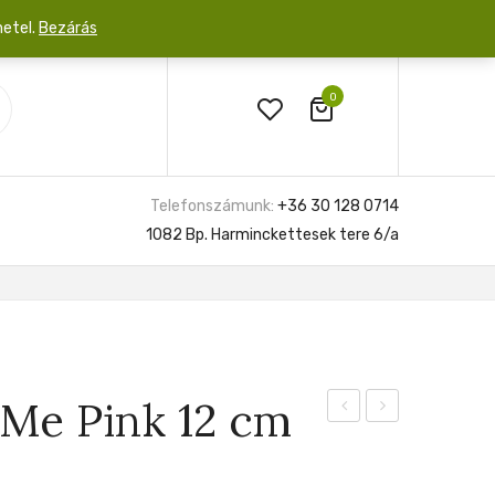
netel.
Bezárás
0
Telefonszámunk:
+36 30 128 0714
1082 Bp. Harminckettesek tere 6/a
 Me Pink 12 cm
White
Scarlet
Delight
Flame