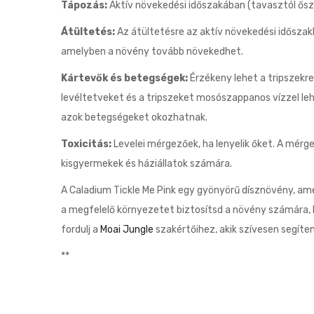
Tápozás:
Aktív növekedési időszakában (tavasztól ős
Átültetés:
Az átültetésre az aktív növekedési időszak
amelyben a növény tovább növekedhet.
Kártevők és betegségek:
Érzékeny lehet a tripszekre
levéltetveket és a tripszeket mosószappanos vízzel lehe
azok betegségeket okozhatnak.
Toxicitás:
Levelei mérgezőek, ha lenyelik őket. A mérge
kisgyermekek és háziállatok számára.
A Caladium Tickle Me Pink egy gyönyörű dísznövény, ame
a megfelelő környezetet biztosítsd a növény számára,
fordulj a
Moai Jungle
szakértőihez, akik szívesen segíte
**