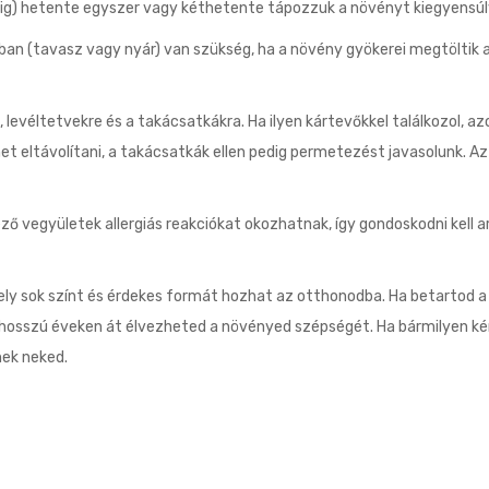
zig) hetente egyszer vagy kéthetente tápozzuk a növényt kiegyensúl
ban (tavasz vagy nyár) van szükség, ha a növény gyökerei megtöltik a
, levéltetvekre és a takácsatkákra. Ha ilyen kártevőkkel találkozol, 
t eltávolítani, a takácsatkák ellen pedig permetezést javasolunk. Az e
ző vegyületek allergiás reakciókat okozhatnak, így gondoskodni kell 
ly sok színt és érdekes formát hozhat az otthonodba. Ha betartod a 
 hosszú éveken át élvezheted a növényed szépségét. Ha bármilyen k
nek neked.