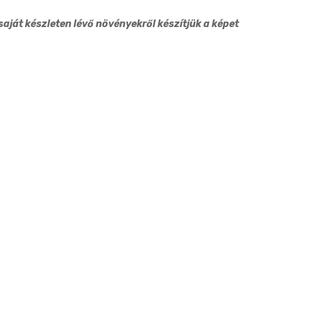
12cm
12cm
aját készleten lévő növényekről készítjük a képet