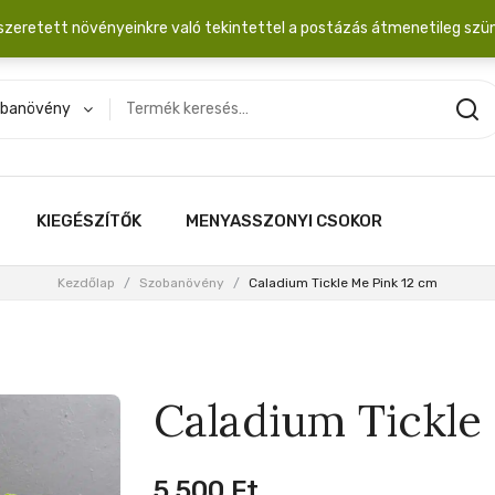
dobozba. 20.000 Ft érték felett INGYEN posta!
szeretett növényeinkre való tekintettel a postázás átmenetileg szü
banövény
KIEGÉSZÍTŐK
MENYASSZONYI CSOKOR
Kezdőlap
/
Szobanövény
/
Caladium Tickle Me Pink 12 cm
Caladium Tickle
5,500
Ft