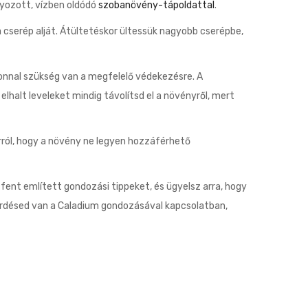
yozott, vízben oldódó
szobanövény-tápoldattal
.
 cserép alját. Átültetéskor ültessük nagyobb cserépbe,
azonnal szükség van a megfelelő védekezésre. A
lhalt leveleket mindig távolítsd el a növényről, mert
arról, hogy a növény ne legyen hozzáférhető
fent említett gondozási tippeket, és ügyelsz arra, hogy
érdésed van a Caladium gondozásával kapcsolatban,