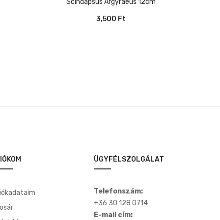
Scindapsus Argyraeus 12cm
5.00
/ 5
3,500
Ft
IÓKOM
ÜGYFÉLSZOLGÁLAT
Telefonszám:
iókadataim
+36 30 128 0714
osár
E-mail cím: