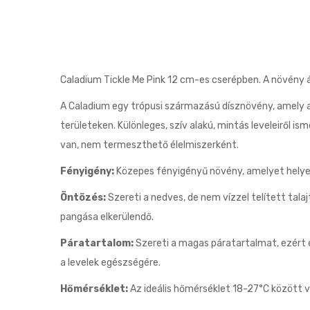
Caladium Tickle Me Pink 12 cm-es cserépben. A növény
A Caladium egy trópusi származású dísznövény, amely a
területeken. Különleges, szív alakú, mintás leveleiről i
van, nem termeszthető élelmiszerként.
Fényigény:
Közepes fényigényű növény, amelyet helyezz
Öntözés:
Szereti a nedves, de nem vízzel telített talajt
pangása elkerülendő.
Páratartalom:
Szereti a magas páratartalmat, ezért 
a levelek egészségére.
Hőmérséklet:
Az ideális hőmérséklet 18-27°C között va