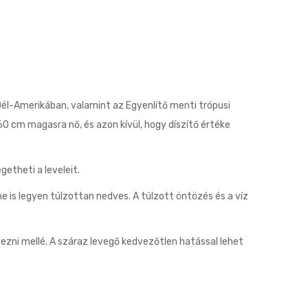
Dél-Amerikában, valamint az Egyenlítő menti trópusi
-60 cm magasra nő, és azon kívül, hogy díszítő értéke
etheti a leveleit.
 ne is legyen túlzottan nedves. A túlzott öntözés és a víz
zni mellé. A száraz levegő kedvezőtlen hatással lehet