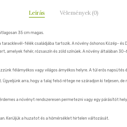
Leírás
Vélemények (0)
 átlagosan 35 cm magas.
 taracklevél-félék családjába tartozik. A növény őshonos Közép- és 
smert, amelyek fehér, rózsaszín és zöld színűek. A növény általában 30
ünk félárnyékos vagy világos árnyékos helyre. A túl erős napsütés ég
. Ügyeljünk arra, hogy a talaj felső rétege ne száradjon ki teljesen, de
érdemes a növényt rendszeresen permetezni vagy egy párásítót helye
n. Kerüljük a huzatot és a hőmérséklet hirtelen változását.