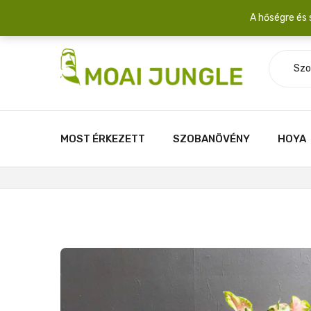
Szállítási díj: 2.200 Ft/csomag átlagosan 3-5 növény fér egy 
A hőségre és 
Szo
MOST ÉRKEZETT
SZOBANÖVÉNY
HOYA