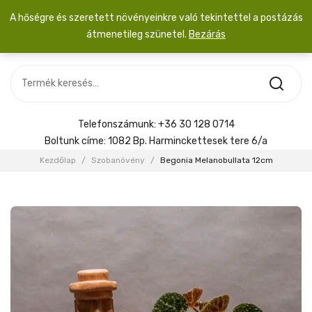
A hőségre és szeretett növényeinkre való tekintettel a postázás
átmenetileg szünetel.
Bezárás
Nincs termék a kosárban.
MOST ÉRKEZETT
Most érkezett
Szobanövény
SZOBANÖVÉNY
Hoya
Kiegészítők
HOYA
Telefonszámunk:
+36 30 128 0714
Menyasszonyi csokor
Boltunk címe:
1082 Bp. Harminckettesek tere 6/a
KIEGÉSZÍTŐK
Kezdőlap
/
Szobanövény
/
Begonia Melanobullata 12cm
MENYASSZONYI CSOKOR