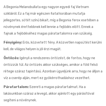
A Begonia Melanobullata egy nagyon egyedi faj Vietnam
szikláiról. Ez a faj már egészen fiatal korában mutatja
jellegzetes, sötét színű bikait, míg a Begonia ferox esetében a
növénynek érettebbnek kell lennie a fejlődés előtt. Ennek a
fajnak a fejlődéséhez magas páratartalomra van szükség.
Fényigény:
Erős, közvetett fény. A közvetlen napsütést kerülni
kell, de világos helyen is jól érzi magát.
Öntözés:
Igényli a rendszeres öntözést, de fontos, hogy ne
öntözzük túl. Az öntözés akkor szükséges, amikor a föld felső
rétege száraz tapintású. Azonban ügyeljünk arra, hogy ne álljon a
víz a cserép alján, mert ez gyökérrothadáshoz vezethet.
Páratartalom:
Szereti a magas páratartalmat. Ha a
lakásunkban száraz a levegő, akkor ajánlott egy párásítóval
segíteni a növénynek.