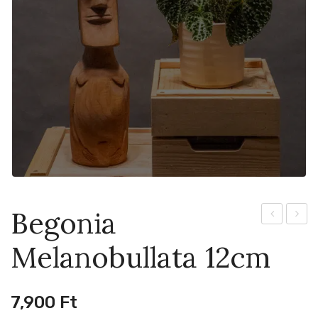
Begonia
Esqueleto
Silver
Melanobullata 12cm
10cm
Glory
8cm
7,900
Ft