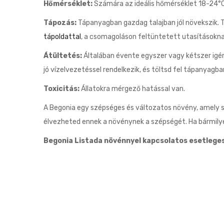
Hőmérséklet:
Számára az ideális hőmérséklet 18-24°C 
Tápozás:
Tápanyagban gazdag talajban jól növekszik. 
tápoldattal
, a csomagoláson feltüntetett utasításokn
Átültetés:
Általában évente egyszer vagy kétszer igén
jó vízelvezetéssel rendelkezik, és töltsd fel tápanyagban
Toxicitás:
Állatokra mérgező hatással van.
A Begonia egy szépséges és változatos növény, amely s
élvezheted ennek a növénynek a szépségét. Ha bármilye
Begonia Listada növénnyel kapcsolatos esetlege