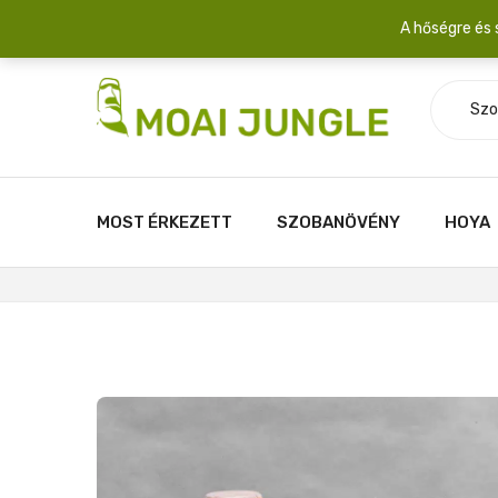
Szállítási díj: 2.200 Ft/csomag átlagosan 3-5 növény fér egy 
A hőségre és 
Szo
MOST ÉRKEZETT
SZOBANÖVÉNY
HOYA