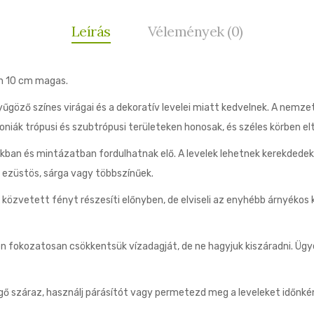
Leírás
Vélemények (0)
n 10 cm magas.
yűgöző színes virágai és a dekoratív levelei miatt kedvelnek. A nemz
oniák trópusi és szubtrópusi területeken honosak, és széles körben el
akban és mintázatban fordulhatnak elő. A levelek lehetnek kerekdedek,
ó, ezüstös, sárga vagy többszínűek.
özvetett fényt részesíti előnyben, de elviseli az enyhébb árnyékos k
n fokozatosan csökkentsük vízadagját, de ne hagyjuk kiszáradni. Ügyel
ő száraz, használj párásítót vagy permetezd meg a leveleket időnké