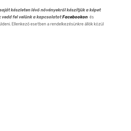
6cm
aját készleten lévő növényekről készítjük a képet
k vedd fel velünk a kapcsolatot
Facebookon
és
eni. Ellenkező esetben a rendelkezésünkre állók közül