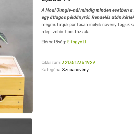
A Moai Jungle-nál mindig minden esetben a s
egy átlagos példányról. Rendelés után kérle
megmutatjuk pontosan melyik növény fogjuk küld
a legszebbet postázzuk.
Elérhetőség:
Elfogyott
Cikkszám:
3213512364929
Kategória:
Szobanövény