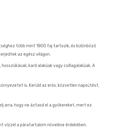
etséghez több mint 1800 faj tartozik, és különböző
terjedtek az egész világon.
 hosszúkásak, kard alakúak vagy csillagalakúak. A
örnyezetet is. Kerüld az erős, közvetlen napsütést,
j arra, hogy ne áztasd el a gyökereket, mert ez
nt vízzel a páratartalom növelése érdekében.