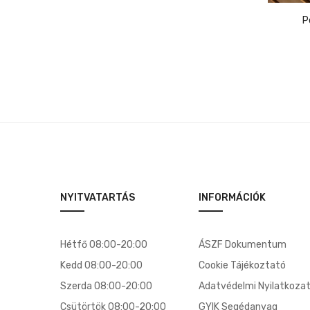
8,500 Ft.
6,500 Ft.
NYITVATARTÁS
INFORMÁCIÓK
Hétfő 08:00-20:00
ÁSZF Dokumentum
Kedd 08:00-20:00
Cookie Tájékoztató
Szerda 08:00-20:00
Adatvédelmi Nyilatkoza
Csütörtök 08:00-20:00
GYIK Segédanyag