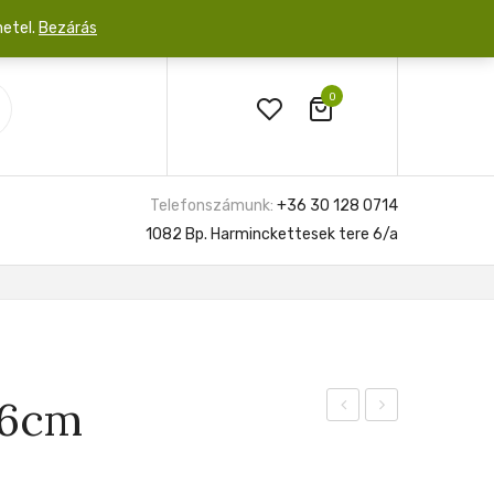
netel.
Bezárás
0
Telefonszámunk:
+36 30 128 0714
1082 Bp. Harminckettesek tere 6/a
 6cm
Mars
Macrorrhiza
12cm
Splash