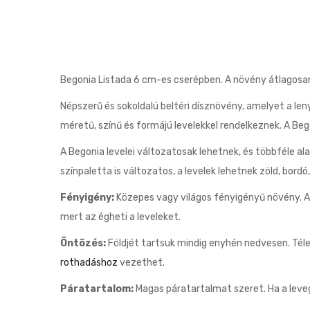
Begonia Listada 6 cm-es cserépben. A növény átlagosa
Népszerű és sokoldalú beltéri dísznövény, amelyet a len
méretű, színű és formájú levelekkel rendelkeznek. A Beg
A Begonia levelei változatosak lehetnek, és többféle al
színpaletta is változatos, a levelek lehetnek zöld, bord
Fényigény:
Közepes vagy világos fényigényű növény. A k
mert az égheti a leveleket.
Öntözés:
Földjét tartsuk mindig enyhén nedvesen. Téle
rothadáshoz
vezethet.
Páratartalom:
Magas páratartalmat szeret. Ha a leveg