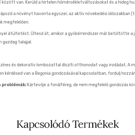
között van. Kerüld a hirtelen hőmérsékletváltozásokat és a hideg hu
Tápozd a növényt havonta egyszer, az aktív növekedési időszakban (t
ak megfelelően.
yel átültetést. Ültesd át, amikor a gyökérrendszer már betöltötte a 
 gazdag talajjal.
zínes és dekoratív lombozattal díszíti otthonodat vagy irodádat. A 
n kérdésed van a Begonia gondozásával kapcsolatban, fordulj hozzánk
s problémák:
Kártevője a fonálféreg, de nem megfelelő gondozás k
Kapcsolódó Termékek