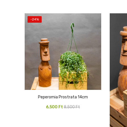
-24%
Peperomia Prostrata 14cm
Original
Current
6,500
Ft
8,500
Ft
price
price
was:
is: