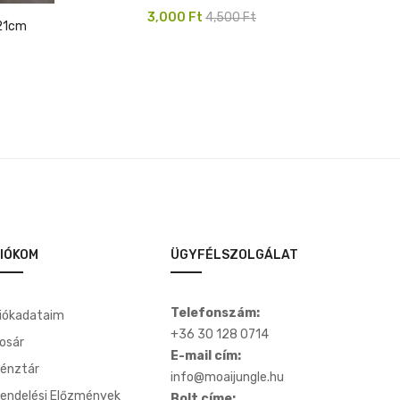
Original
Current
3,000
Ft
4,500
Ft
 21cm
price
price
was:
is:
4,500 Ft.
3,000 Ft.
IÓKOM
ÜGYFÉLSZOLGÁLAT
Telefonszám:
iókadataim
+36 30 128 0714
osár
E-mail cím:
énztár
info@moaijungle.hu
endelési Előzmények
Bolt címe: