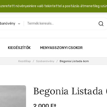
dobozba. 20.000 Ft érték felett INGYEN posta!
szeretett növényeinkre való tekintettel a postázás átmenetileg szü
banövény
KIEGÉSZÍTŐK
MENYASSZONYI CSOKOR
Kezdőlap
/
Szobanövény
/
Begonia Listada 6cm
Begonia Listada
2,000
Ft