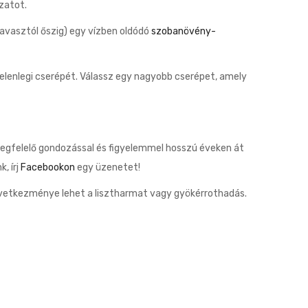
zatot.
avasztól őszig) egy vízben oldódó
szobanövény-
jelenlegi cserépét. Válassz egy nagyobb cserépet, amely
megfelelő gondozással és figyelemmel hosszú éveken át
, írj
Facebookon
egy üzenetet!
övetkezménye lehet a lisztharmat vagy gyökérrothadás.