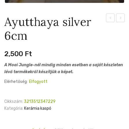
Ayutthaya silver
silver
16cm
6cm
15cm
2,500
Ft
A Moai Jungle-nél mindig minden esetben a saját készleten
lévő termékekről készítjük a képet.
Elérhetőség:
Elfogyott
Cikkszám:
3213512347229
Kategória:
Kerámia kaspó