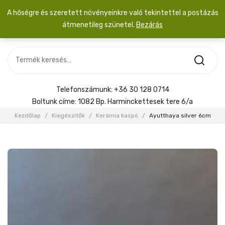
A hőségre és szeretett növényeinkre való tekintettel a postázás
átmenetileg szünetel.
Bezárás
Nincs termék a kosárban.
MOST ÉRKEZETT
Most érkezett
Szobanövény
SZOBANÖVÉNY
Hoya
Kiegészítők
HOYA
Telefonszámunk:
+36 30 128 0714
Menyasszonyi csokor
Boltunk címe:
1082 Bp. Harminckettesek tere 6/a
KIEGÉSZÍTŐK
Kezdőlap
/
Kiegészítők
/
Kerámia kaspó
/
Ayutthaya silver 6cm
MENYASSZONYI CSOKOR