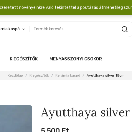
dobozba. 20.000 Ft érték felett INGYEN posta!
szeretett növényeinkre való tekintettel a postázás átmenetileg szü
ámia kaspó
KIEGÉSZÍTŐK
MENYASSZONYI CSOKOR
Kezdőlap
/
Kiegészítők
/
Kerámia kaspó
/
Ayutthaya silver 15cm
Ayutthaya silve
5,500
Ft