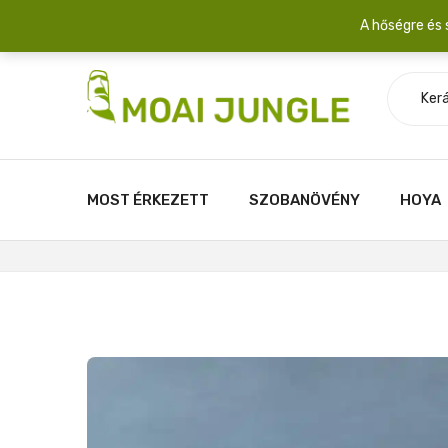
Szállítási díj: 2.200 Ft/csomag átlagosan 3-5 növény fér egy 
A hőségre és 
Ker
MOST ÉRKEZETT
SZOBANÖVÉNY
HOYA