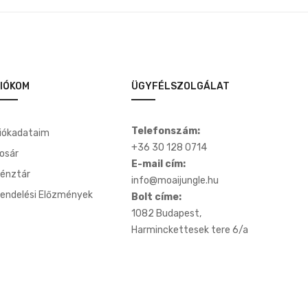
IÓKOM
ÜGYFÉLSZOLGÁLAT
Telefonszám:
iókadataim
+36 30 128 0714
osár
E-mail cím:
énztár
info@moaijungle.hu
endelési Előzmények
Bolt címe:
1082 Budapest,
Harminckettesek tere 6/a