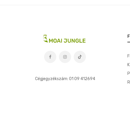
F
F
K
t
P
Cégjegyzékszám: 01 09 412694
R