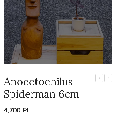
Anoectochilus
Nairobi
Roxbur
Spiderman 6cm
Nights
Golde
Aurea
Heart
6cm
6cm
4,700
Ft