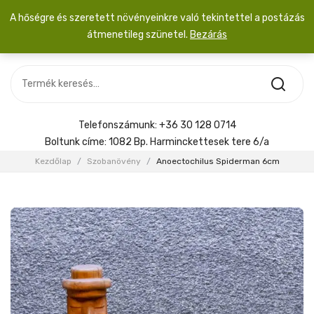
A hőségre és szeretett növényeinkre való tekintettel a postázás
átmenetileg szünetel.
Bezárás
Nincs termék a kosárban.
MOST ÉRKEZETT
Most érkezett
Szobanövény
SZOBANÖVÉNY
Hoya
Kiegészítők
HOYA
Telefonszámunk:
+36 30 128 0714
Menyasszonyi csokor
Boltunk címe:
1082 Bp. Harminckettesek tere 6/a
KIEGÉSZÍTŐK
Kezdőlap
/
Szobanövény
/
Anoectochilus Spiderman 6cm
MENYASSZONYI CSOKOR