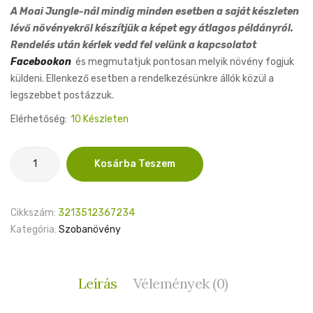
A Moai Jungle-nál mindig minden esetben a saját készleten
lévő növényekről készítjük a képet egy átlagos példányról.
Rendelés után kérlek vedd fel velünk a kapcsolatot
Facebookon
és megmutatjuk pontosan melyik növény fogjuk
küldeni. Ellenkező esetben a rendelkezésünkre állók közül a
legszebbet postázzuk.
Elérhetőség:
10 Készleten
Anoectochilus
Kosárba Teszem
Spiderman
6cm
mennyiség
Cikkszám:
3213512367234
Kategória:
Szobanövény
Leírás
Vélemények (0)