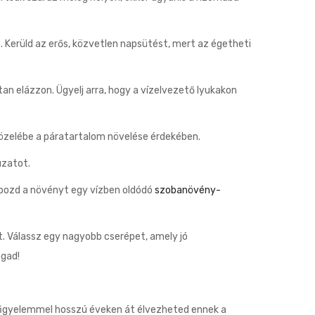
. Kerüld az erős, közvetlen napsütést, mert az égetheti
an elázzon. Ügyelj arra, hogy a vízelvezető lyukakon
 közelébe a páratartalom növelése érdekében.
uzatot.
ápozd a növényt egy vízben oldódó
szobanövény-
ét. Válassz egy nagyobb cserépet, amely jó
agad!
 figyelemmel hosszú éveken át élvezheted ennek a