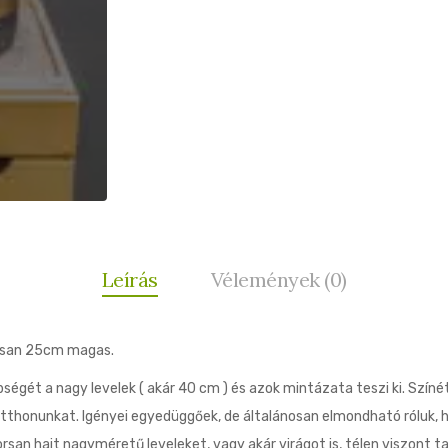
Leírás
Vélemények (0)
gosan 25cm magas.
gét a nagy levelek ( akár 40 cm ) és azok mintázata teszi ki. Színét
ti otthonunkat. Igényei egyedüggőek, de általánosan elmondható róluk,
yorsan hajt nagyméretű leveleket, vagy akár virágot is, télen viszont 