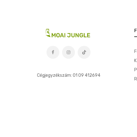
F
F
K
t
P
Cégjegyzékszám: 01 09 412694
R