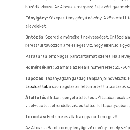
húzódik vissza.
Az Alocasia mérgező faj, ezért gyermektő
Fényigény:
Közepes fényigényű növény. A közvetett fén
a leveleket.
Öntözés:
Szereti a mérsékelt nedvességet. Öntözd alapo
keresztül távozzon a felesleges víz, hogy elkerüld a gy
Páratartalom:
Magas páratartalmat szeret. Ha a leveg
Hőmérséklet:
Számára az ideális hőmérséklet 20-30°C 
Tápozás:
Tápanyagban gazdag talajban jól növekszik. 
tápoldattal
, a csomagoláson feltüntetett utasítások sz
Átültetés:
Ritkán igényel átültetést. Általában csak a
vízelvezetéssel rendelkezik, és töltsd fel tápanyagban g
Toxicitás:
Emberre és állatra egyaránt mérgező.
Az Alocasia Bambino egy lenyűgöző növény, amely szép 