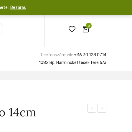
netel.
Bezárás
0
Telefonszámunk:
+36 30 128 0714
1082 Bp. Harminckettesek tere 6/a
o 14cm
Purpusii
Axayácatl
12cm
16cm