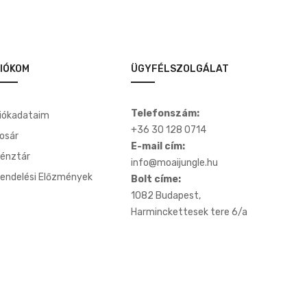
IÓKOM
ÜGYFÉLSZOLGÁLAT
Telefonszám:
iókadataim
+36 30 128 0714
osár
E-mail cím:
énztár
info@moaijungle.hu
endelési Előzmények
Bolt címe:
1082 Budapest,
Harminckettesek tere 6/a