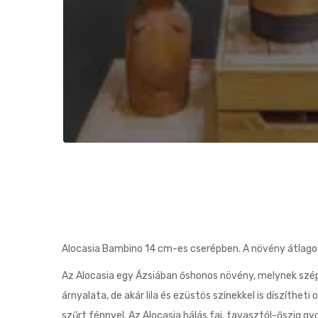
Alocasia Bambino 14 cm-es cserépben. A növény átla
Az Alocasia egy Ázsiában őshonos növény, melynek szépsé
árnyalata, de akár lila és ezüstös színekkel is díszíthe
szűrt fénnyel. Az Alocasia hálás faj, tavasztól-őszig g