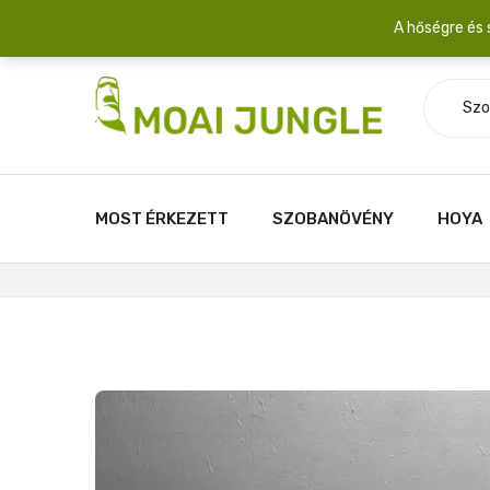
Szállítási díj: 2.200 Ft/csomag átlagosan 3-5 növény fér egy 
A hőségre és 
Szo
MOST ÉRKEZETT
SZOBANÖVÉNY
HOYA