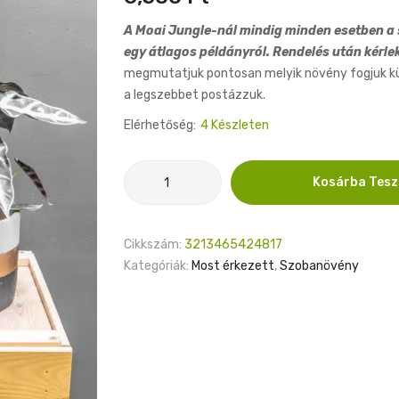
A Moai Jungle-nál mindig minden esetben a s
egy átlagos példányról. Rendelés után kérle
megmutatjuk pontosan melyik növény fogjuk küld
a legszebbet postázzuk.
Elérhetőség:
4 Készleten
Alocasia
Kosárba Tes
Bambino
14cm
mennyiség
Cikkszám:
3213465424817
Kategóriák:
Most érkezett
,
Szobanövény