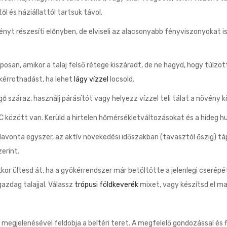
l és háziállattól tartsuk távol.
yt részesíti előnyben, de elviseli az alacsonyabb fényviszonyokat is
san, amikor a talaj felső rétege kiszáradt, de ne hagyd, hogy túlzott
ökérrothadást, ha lehet
lágy vízzel
locsold.
ő száraz, használj párásítót vagy helyezz vízzel teli tálat a növény
között van. Kerüld a hirtelen hőmérsékletváltozásokat és a hideg h
Havonta egyszer, az aktív növekedési időszakban (tavasztól őszig) t
erint.
kkor ültesd át, ha a gyökérrendszer már betöltötte a jelenlegi cserép
azdag talajjal. Válassz
trópusi földkeverék
mixet, vagy készítsd el m
megjelenésével feldobja a beltéri teret. A megfelelő gondozással és