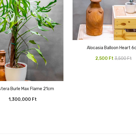
Alocasia Balloon Heart 
Original
Current
2,500
Ft
3,500
Ft
price
price
was:
is:
3,500 Ft.
2,500 Ft.
nstera Burle Max Flame 21cm
1,300,000
Ft