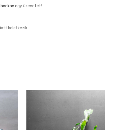
ebookon
egy üzenetet!
att keletkezik.