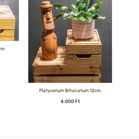
6cm
Platycerium Bifurcatum 12cm
4,000
Ft