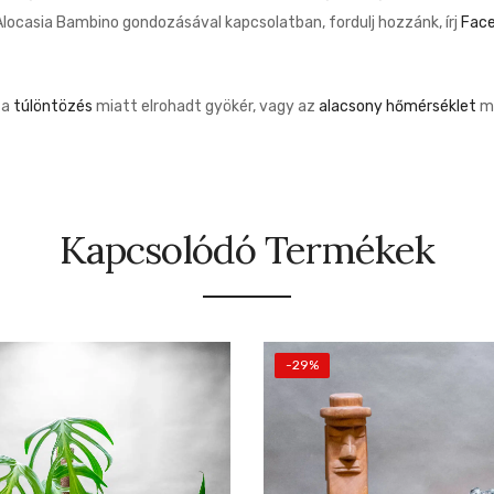
locasia Bambino gondozásával kapcsolatban, fordulj hozzánk, írj
Fac
, a
túlöntözés
miatt elrohadt gyökér, vagy az
alacsony hőmérséklet
mi
Kapcsolódó Termékek
-29%