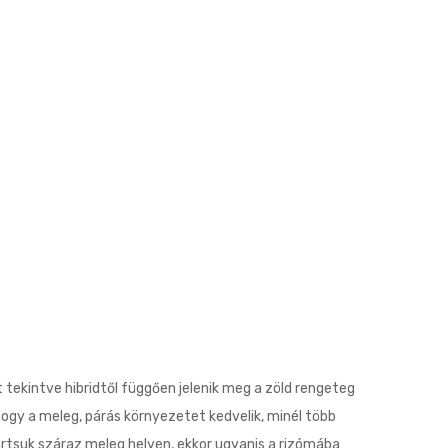
 tekintve hibridtől függően jelenik meg a zöld rengeteg
 hogy a meleg, párás környezetet kedvelik, minél több
tartsuk száraz meleg helyen, ekkor ugyanis a rizómába