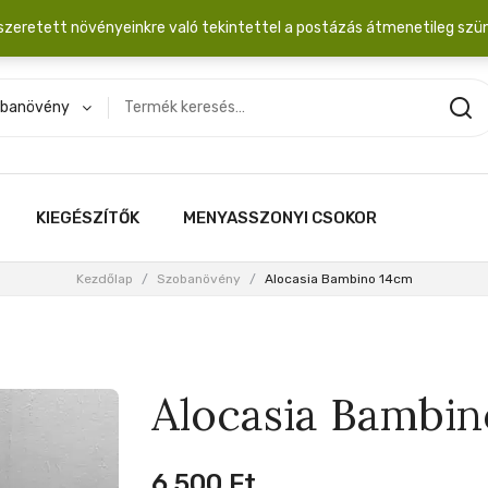
dobozba. 20.000 Ft érték felett INGYEN posta!
szeretett növényeinkre való tekintettel a postázás átmenetileg szü
banövény
KIEGÉSZÍTŐK
MENYASSZONYI CSOKOR
Kezdőlap
/
Szobanövény
/
Alocasia Bambino 14cm
Alocasia Bambin
6,500
Ft