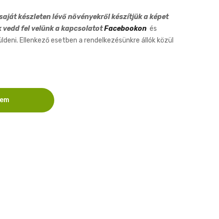
aját készleten lévő növényekről készítjük a képet
k vedd fel velünk a kapcsolatot
Facebookon
és
eni. Ellenkező esetben a rendelkezésünkre állók közül
zem