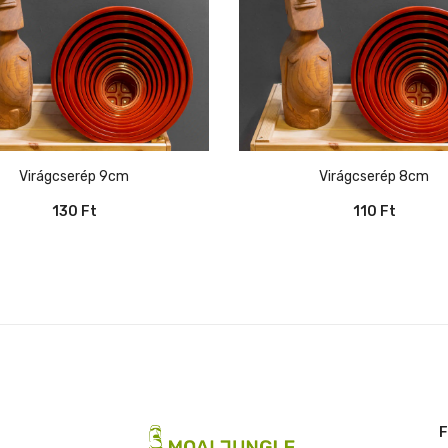
Virágcserép 9cm
Virágcserép 8cm
130
Ft
110
Ft
F