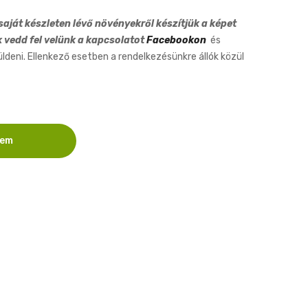
aját készleten lévő növényekről készítjük a képet
k vedd fel velünk a kapcsolatot
Facebookon
és
eni. Ellenkező esetben a rendelkezésünkre állók közül
zem