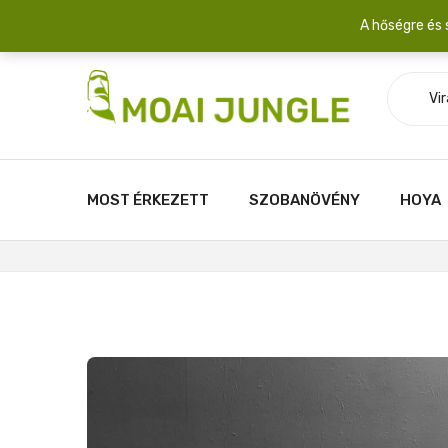
Szállítási díj: 2.200 Ft/csomag átlagosan 3-5 növény fér egy 
A hőségre és 
Vi
MOST ÉRKEZETT
SZOBANÖVÉNY
HOYA