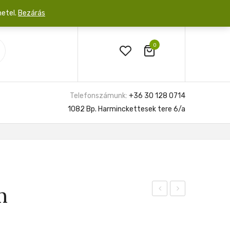
netel.
Bezárás
0
Telefonszámunk:
+36 30 128 0714
1082 Bp. Harminckettesek tere 6/a
m
24cm
19cm