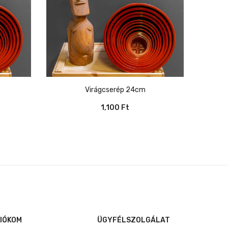
Virágcserép 24cm
1,100
Ft
IÓKOM
ÜGYFÉLSZOLGÁLAT