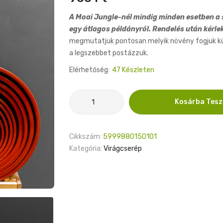
A Moai Jungle-nél mindig minden esetben a s
egy átlagos példányról. Rendelés után kérle
megmutatjuk pontosan melyik növény fogjuk küld
a legszebbet postázzuk.
Elérhetőség:
47 Készleten
Virágcserép
Kosárba Tes
21cm
mennyiség
Cikkszám:
5999880150101
Kategória:
Virágcserép