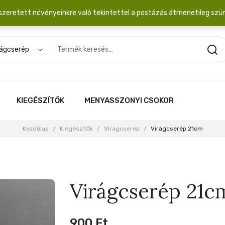
dobozba. 20.000 Ft érték felett INGYEN posta!
szeretett növényeinkre való tekintettel a postázás átmenetileg szü
rágcserép
KIEGÉSZÍTŐK
MENYASSZONYI CSOKOR
Kezdőlap
/
Kiegészítők
/
Virágcserép
/
Virágcserép 21cm
Virágcserép 21c
900
Ft