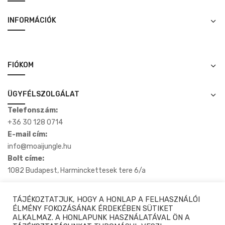
INFORMÁCIÓK
FIÓKOM
ÜGYFÉLSZOLGÁLAT
Telefonszám:
+36 30 128 0714
E-mail cím:
info@moaijungle.hu
Bolt címe:
1082 Budapest, Harminckettesek tere 6/a
TÁJÉKOZTATJUK, HOGY A HONLAP A FELHASZNÁLÓI
ÉLMÉNY FOKOZÁSÁNAK ÉRDEKÉBEN SÜTIKET
ALKALMAZ. A HONLAPUNK HASZNÁLATÁVAL ÖN A
Copyright © 2020-2025 Moaijungle.hu. Minden Jog Fenntartva.