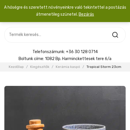
A hőségre és szeretett növényeinkre való tekintettel a postázás
átmenetileg szünetel.
Bezárás
Nincs termék a kosárban.
MOST ÉRKEZETT
Most érkezett
Szobanövény
SZOBANÖVÉNY
Hoya
Kiegészítők
HOYA
Telefonszámunk:
+36 30 128 0714
Menyasszonyi csokor
Boltunk címe:
1082 Bp. Harminckettesek tere 6/a
KIEGÉSZÍTŐK
Kezdőlap
/
Kiegészítők
/
Kerámia kaspó
/
Tropical Storm 23cm
MENYASSZONYI CSOKOR