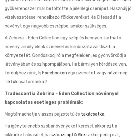
gyökérrendszer már betöltötte a jelenlegi cserépet. Használj jó
vízelvezetéssel rendelkező földkeveréket, és ültessd át a
növényt egy nagyobb cserépbe, amikor szükséges.
A Zebrina – Eden Collection egy szép és könnyen tartható
növény, amely élénk színeivel és lombozatával díszíti a
környezetét. Gondoskodj róla megfelelően, és gyönyörködj a
látványában és színpompájában. Ha bármilyen kérdésed van,
fordulj hozzánk, írj
Facebookon
egy üzenetet vagy nézd meg
TikTok
csatornánkat!
Tradescantia Zebrina – Eden Collection növénnyel
kapcsolatos esetleges problémák:
Megtámadhatja viaszos pajzstetű és
takácsatka
.
Ha igénytelenebb szobanövényeket keresel, akkor
ezt
a
cikkünket olvasd el, ha
szárazságtűrőket
akkor pedig ezt,