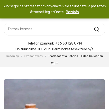
A hőségre és szeretett növényeinkre való tekintettel a postázás
átmenetileg szünetel.
Bezárás
Nincs termék a kosárban.
MOST ÉRKEZETT
Most érkezett
Szobanövény
SZOBANÖVÉNY
Hoya
Kiegészítők
HOYA
Telefonszámunk:
+36 30 128 0714
Menyasszonyi csokor
Boltunk címe:
1082 Bp. Harminckettesek tere 6/a
KIEGÉSZÍTŐK
Kezdőlap
/
Szobanövény
/
Tradescantia Zebrina – Eden Collection
MENYASSZONYI CSOKOR
12cm