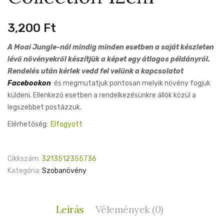
Collec
3,200
Ft
10cm
A Moai Jungle-nál mindig minden esetben a saját készleten
lévő növényekről készítjük a képet egy átlagos példányról.
Rendelés után kérlek vedd fel velünk a kapcsolatot
Facebookon
és megmutatjuk pontosan melyik növény fogjuk
küldeni. Ellenkező esetben a rendelkezésünkre állók közül a
legszebbet postázzuk.
Elérhetőség:
Elfogyott
Cikkszám:
3213512355736
Kategória:
Szobanövény
Leírás
Vélemények (0)