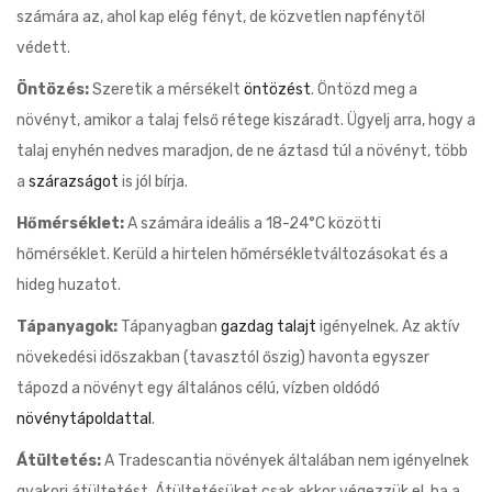
számára az, ahol kap elég fényt, de közvetlen napfénytől
védett.
Öntözés:
Szeretik a mérsékelt
öntözést
. Öntözd meg a
növényt, amikor a talaj felső rétege kiszáradt. Ügyelj arra, hogy a
talaj enyhén nedves maradjon, de ne áztasd túl a növényt, több
a
szárazságot
is jól bírja.
Hőmérséklet:
A számára ideális a 18-24°C közötti
hőmérséklet. Kerüld a hirtelen hőmérsékletváltozásokat és a
hideg huzatot.
Tápanyagok:
Tápanyagban
gazdag talajt
igényelnek. Az aktív
növekedési időszakban (tavasztól őszig) havonta egyszer
tápozd a növényt egy általános célú, vízben oldódó
növénytápoldattal
.
Átültetés:
A Tradescantia növények általában nem igényelnek
gyakori átültetést. Átültetésüket csak akkor végezzük el, ha a