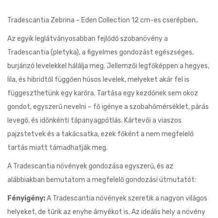
Tradescantia Zebrina – Eden Collection 12 cm-es cserépben..
Az egyik leglátványosabban fejlődő szobanövény a
Tradescantia (pletyka), a figyelmes gondozást egészséges,
burjánzó levelekkel hálálja meg. Jellemzői legfőképpen a hegyes,
lila, és hibridtől függően húsos levelek, melyeket akár fel is
függeszthetünk egy karóra. Tartása egy kezdőnek sem okoz
gondot, egyszerű nevelni – fő igénye a szobahőmérséklet, párás
levegő, és időnkénti tápanyagpótlás. Kártevői a viaszos
pajzstetvek és a takácsatka, ezek főként a nem megfelelő
tartás miatt támadhatják meg.
A Tradescantia növények gondozása egyszerű, és az
alábbiakban bemutatom a megfelelő gondozási útmutatót:
Fényigény:
A Tradescantia növények szeretik a nagyon világos
helyeket, de tűrik az enyhe árnyékot is. Az ideális hely a növény