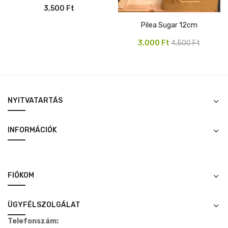
3,500
Ft
Pilea Sugar 12cm
Original
Current
3,000
Ft
4,500
Ft
price
price
was:
is:
4,500 Ft.
3,000 Ft.
NYITVATARTÁS
INFORMÁCIÓK
FIÓKOM
ÜGYFÉLSZOLGÁLAT
Telefonszám: