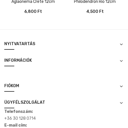
Aglaonema Crete 12cm
Philodendron Rio 12cm
6,800
Ft
4,500
Ft
NYITVATARTÁS
INFORMÁCIÓK
FIÓKOM
ÜGYFÉLSZOLGÁLAT
Telefonszám:
+36 30 128 0714
E-mail cím: