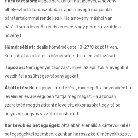
Páratartalom:
Magas páratartalmat igényel. A növény
elhelyezhető fürdőszobában, ahol a levegő magasabb
páratartalommal rendelkezik. Ha a növény máshol van,
párásítsuk a levegőt rendszeresen, vagy permetezzük le a
növényt.
Hőmérséklet:
Ideális hőmérséklete 18-27°C között van.
Kerüljük a huzatot és a hőmérséklet hirtelen változását.
Tápozás:
Nem igényel tápozást, mivel az epifiták a levegőből
veszik fel a szükséges tápanyagokat.
Átültetés:
Nem igényel átültetést, mivel epifita növényként a
leveleken és a levegőben tartja meg magát. Ha azonban
szeretnéd megtisztítani a leveleit, akkor azokat egy tálba
helyezve langyos vízzel átmoshatod.
Kártevők és betegségek:
Általában ellenálló a kártevőkkel és
betegségekkel szemben, azonban ha rossz körülmények között