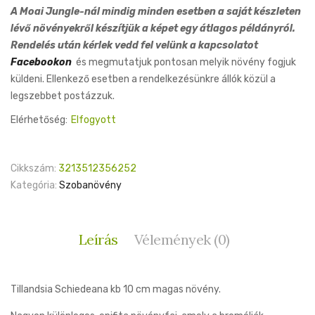
price
price
A Moai Jungle-nál mindig minden esetben a saját készleten
was:
is:
lévő növényekről készítjük a képet egy átlagos példányról.
3,020 Ft.
1,800 Ft.
Rendelés után kérlek vedd fel velünk a kapcsolatot
Facebookon
és megmutatjuk pontosan melyik növény fogjuk
küldeni. Ellenkező esetben a rendelkezésünkre állók közül a
legszebbet postázzuk.
Elérhetőség:
Elfogyott
Cikkszám:
3213512356252
Kategória:
Szobanövény
Leírás
Vélemények (0)
Tillandsia Schiedeana kb 10 cm magas növény.