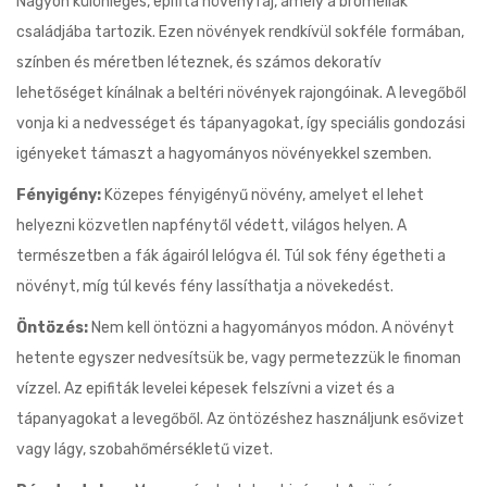
Nagyon különleges, epifita növényfaj, amely a broméliák
családjába tartozik. Ezen növények rendkívül sokféle formában,
színben és méretben léteznek, és számos dekoratív
lehetőséget kínálnak a beltéri növények rajongóinak. A levegőből
vonja ki a nedvességet és tápanyagokat, így speciális gondozási
igényeket támaszt a hagyományos növényekkel szemben.
Fényigény:
Közepes fényigényű növény, amelyet el lehet
helyezni közvetlen napfénytől védett, világos helyen. A
természetben a fák ágairól lelógva él. Túl sok fény égetheti a
növényt, míg túl kevés fény lassíthatja a növekedést.
Öntözés:
Nem kell öntözni a hagyományos módon. A növényt
hetente egyszer nedvesítsük be, vagy permetezzük le finoman
vízzel. Az epifiták levelei képesek felszívni a vizet és a
tápanyagokat a levegőből. Az öntözéshez használjunk esővizet
vagy lágy, szobahőmérsékletű vizet.