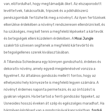
van, előfordulhat, hogy megtámadják őket. Az elszaporodott
levéltetvek, takácsatkák, tripszek és a pókhálószerű
penészgombák fertőzhetik meg a növényt. Az ilyen fertőzések
elkerülése érdekében a növényt rendszeresen ellenőrizni kell, és
ha szükséges, meg kell tenni a megfelelő lépéseket a kártevők
és betegségek elleni küzdelem érdekében. A
Moai Jungle
szakértői szívesen segítenek a megfelelő kártevőirtó és
betegségellenes szerek kiválasztásában.
A Tillandsia Schiedeana egy könnyen gondozható, érdekes és
dekoratív növény, amely egyedi megjelenésével vonzza a
figyelmet. Az általános gondozás mellett fontos, hogy az
elhelyezési hely környezete is megfelelő legyen számára. A
növényt érdemes naponta permetezni, és az öntözést is
gyakran végezni. Ha betartod a fenti gondozási tippeket, az
Usneoides hosszú éveken át szép és egészséges maradhat. Ha
bármilyen kérdésed van a gondozásával kapcsolatban,
fordulj