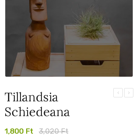
Tillandsia
Starshoote
Drago
Schiedeana
6cm
Breat
6cm
Original
Current
1,800
Ft
3,020
Ft