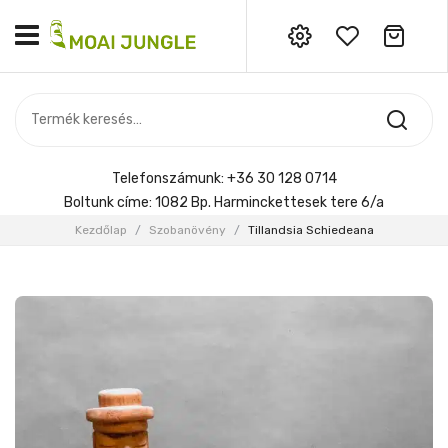
Nincs termék a kosárban.
MOST ÉRKEZETT
Most érkezett
Szobanövény
SZOBANÖVÉNY
Hoya
Kiegészítők
HOYA
Telefonszámunk:
+36 30 128 0714
Menyasszonyi csokor
Boltunk címe:
1082 Bp. Harminckettesek tere 6/a
KIEGÉSZÍTŐK
Kezdőlap
/
Szobanövény
/
Tillandsia Schiedeana
MENYASSZONYI CSOKOR