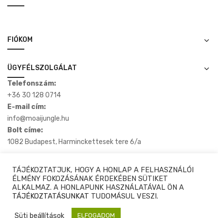
FIÓKOM
ÜGYFÉLSZOLGÁLAT
Telefonszám:
+36 30 128 0714
E-mail cím:
info@moaijungle.hu
Bolt címe:
1082 Budapest, Harminckettesek tere 6/a
TÁJÉKOZTATJUK, HOGY A HONLAP A FELHASZNÁLÓI
ÉLMÉNY FOKOZÁSÁNAK ÉRDEKÉBEN SÜTIKET
ALKALMAZ. A HONLAPUNK HASZNÁLATÁVAL ÖN A
Copyright © 2020-2025 Moaijungle.hu. Minden Jog Fenntartva.
TÁJÉKOZTATÁSUNKAT
TUDOMÁSUL VESZI.
Süti beállítások
⚙️ Szűrés & Rendezés
ELFOGADOM