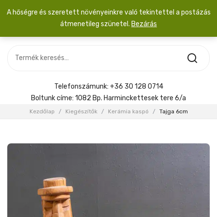
A hőségre és szeretett növényeinkre való tekintettel a postázás
átmenetileg szünetel.
Bezárás
Nincs termék a kosárban.
MOST ÉRKEZETT
Most érkezett
Szobanövény
SZOBANÖVÉNY
Hoya
Kiegészítők
HOYA
Telefonszámunk:
+36 30 128 0714
Menyasszonyi csokor
Boltunk címe:
1082 Bp. Harminckettesek tere 6/a
KIEGÉSZÍTŐK
Kezdőlap
/
Kiegészítők
/
Kerámia kaspó
/
Tajga 6cm
MENYASSZONYI CSOKOR