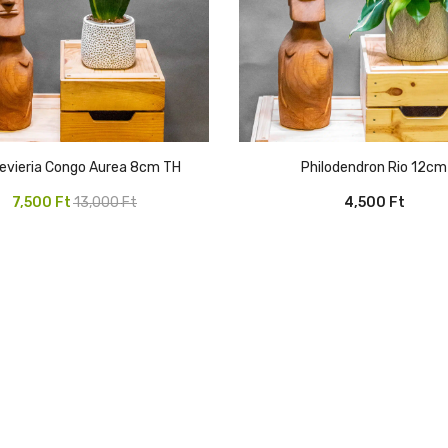
sevieria Congo Aurea 8cm TH
Philodendron Rio 12cm
Original
Current
7,500
Ft
13,000
Ft
4,500
Ft
price
price
was:
is:
13,000 Ft.
7,500 Ft.