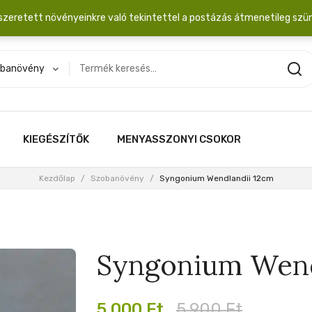
dobozba. 20.000 Ft érték felett INGYEN posta!
szeretett növényeinkre való tekintettel a postázás átmenetileg szü
banövény
KIEGÉSZÍTŐK
MENYASSZONYI CSOKOR
Kezdőlap
/
Szobanövény
/
Syngonium Wendlandii 12cm
Syngonium Wend
Original
Current
5,000
Ft
5,900
Ft