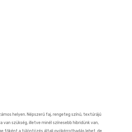
számos helyen. Népszerű faj, rengeteg színű, textúrájú
van szükség, illetve minél színesebb hibridünk van,
ge főként a túlöntözés általi gyökérrothadás lehet, de