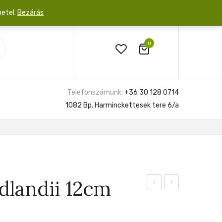
netel.
Bezárás
0
Telefonszámunk:
+36 30 128 0714
1082 Bp. Harminckettesek tere 6/a
landii 12cm
Kingiana
‘Orange
Delight’