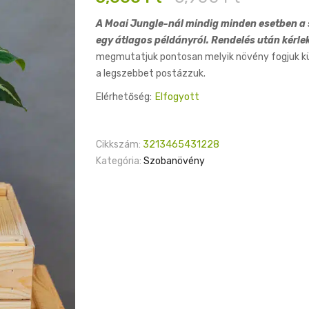
price
price
A Moai Jungle-nál mindig minden esetben a s
was:
is:
egy átlagos példányról. Rendelés után kérle
5,900 Ft.
5,000 Ft.
megmutatjuk pontosan melyik növény fogjuk küld
a legszebbet postázzuk.
Elérhetőség:
Elfogyott
Cikkszám:
3213465431228
Kategória:
Szobanövény