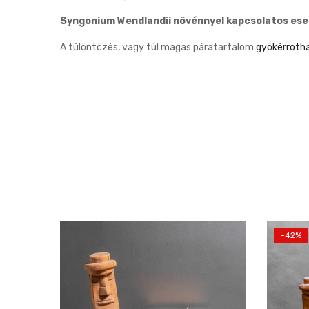
Syngonium Wendlandii növénnyel kapcsolatos ese
A túlöntözés, vagy túl magas páratartalom
gyökérroth
-42%