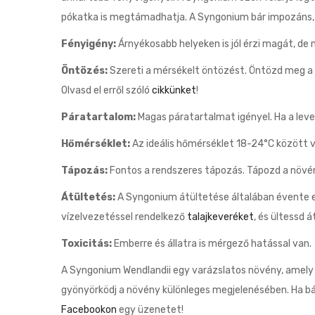
pókatka is megtámadhatja. A Syngonium bár impozáns, k
Fényigény:
Árnyékosabb helyeken is jól érzi magát, de 
Öntözés:
Szereti a mérsékelt öntözést. Öntözd meg a nö
Olvasd el erről szóló
cikkünket
!
Páratartalom:
Magas páratartalmat igényel. Ha a lev
Hőmérséklet:
Az ideális hőmérséklet 18-24°C között v
Tápozás:
Fontos a rendszeres tápozás. Tápozd a növén
Átültetés:
A Syngonium átültetése általában évente eg
vízelvezetéssel rendelkező
talajkeveréket
, és ültessd 
Toxicitás:
Emberre és állatra is mérgező hatással van.
A Syngonium Wendlandii egy varázslatos növény, amely 
gyönyörködj a növény különleges megjelenésében. Ha bá
Facebookon
egy üzenetet!