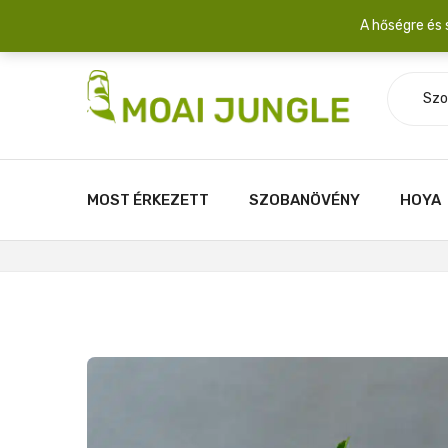
Szállítási díj: 2.200 Ft/csomag átlagosan 3-5 növény fér egy 
A hőségre és 
Szo
MOST ÉRKEZETT
SZOBANÖVÉNY
HOYA