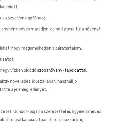
dve miatt.
k a közvetlen napfénytől.
aj enyhén nedves maradjon, de ne áztasd túl a növényt.
eleket, hogy megemelkedjen a páratartalom.
huzatot.
r egy vízben oldódó
szobanövény-tápoldattal
.
ktív növekedési időszakában, használj jó
ötte a jelenlegi edényét.
etét. Gondoskodj róla szeretettel és figyelemmel, és
 témával kapcsolatban, fordulj hozzánk, írj