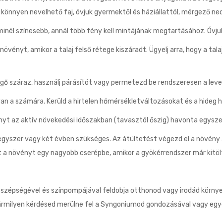
önnyen nevelhető faj, óvjuk gyermektől és háziállattól, mérgező ne
minél színesebb, annál több fény kell mintájának megtartásához. Óvju
vényt, amikor a talaj felső rétege kiszáradt. Ügyelj arra, hogy a tal
egő száraz, használj párásítót vagy permetezd be rendszeresen a lev
an a számára. Kerüld a hirtelen hőmérsékletváltozásokat és a hideg 
yt az aktív növekedési időszakban (tavasztól őszig) havonta egysze
yszer vagy két évben szükséges. Az átültetést végezd el a növény a
át a növényt egy nagyobb cserépbe, amikor a gyökérrendszer már kitölt
szépségével és színpompájával feldobja otthonod vagy irodád környez
rmilyen kérdésed merülne fel a Syngoniumod gondozásával vagy egyéb