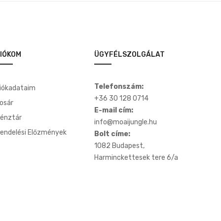
IÓKOM
ÜGYFÉLSZOLGÁLAT
Telefonszám:
iókadataim
+36 30 128 0714
osár
E-mail cím:
énztár
info@moaijungle.hu
endelési Előzmények
Bolt címe:
1082 Budapest,
Harminckettesek tere 6/a