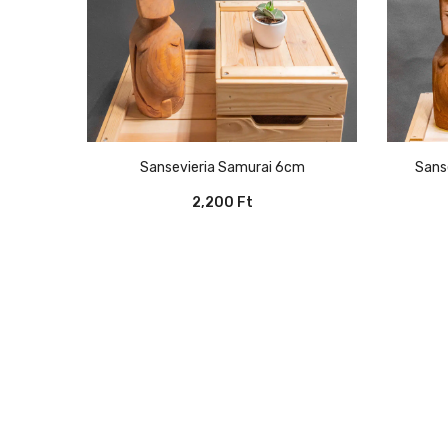
Sansevieria Samurai 6cm
San
2,200
Ft