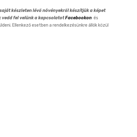
aját készleten lévő növényekről készítjük a képet
k vedd fel velünk a kapcsolatot
Facebookon
és
eni. Ellenkező esetben a rendelkezésünkre állók közül