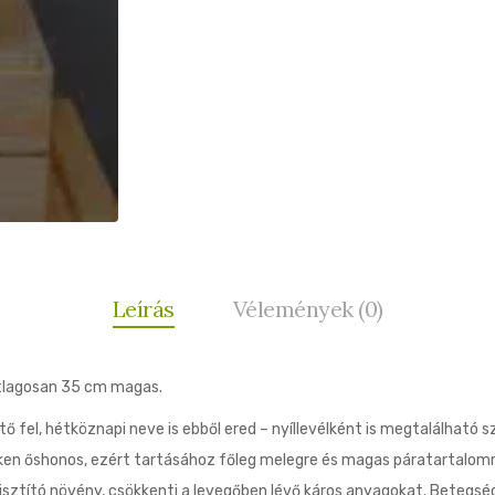
Leírás
Vélemények (0)
tlagosan 35 cm magas.
ő fel, hétköznapi neve is ebből ered – nyíllevélként is megtalálható 
ken őshonos, ezért tartásához főleg melegre és magas páratartalomra 
tisztító növény, csökkenti a levegőben lévő káros anyagokat. Betegsé