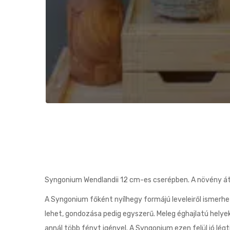
Syngonium Wendlandii 12 cm-es cserépben. A növény á
A Syngonium főként nyílhegy formájú leveleiről ismerhet
lehet, gondozása pedig egyszerű. Meleg éghajlatú helye
annál több fényt igényel. A Syngonium ezen felül jó lég