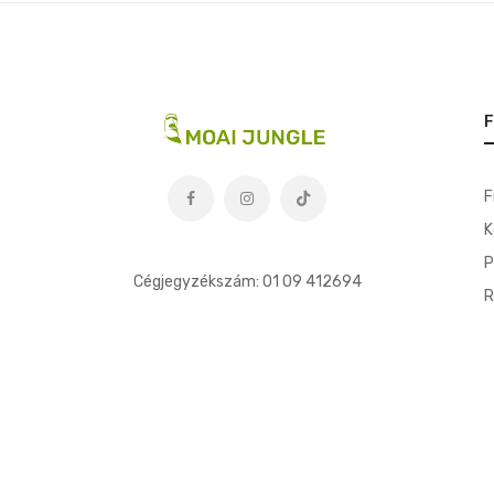
F
F
K
t
P
Cégjegyzékszám: 01 09 412694
R