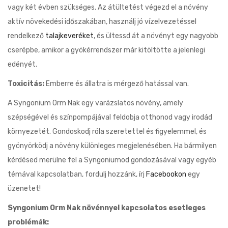
vagy két évben szükséges. Az átültetést végezd el a növény
aktív növekedési időszakában, használj jó vízelvezetéssel
rendelkező
talajkeveréket
, és ültessd át a növényt egy nagyobb
cserépbe, amikor a gyökérrendszer már kitöltötte a jelenlegi
edényét.
Toxicitás:
Emberre és állatra is mérgező hatással van.
A Syngonium Orm Nak egy varázslatos növény, amely
szépségével és színpompájával feldobja otthonod vagy irodád
környezetét. Gondoskodj róla szeretettel és figyelemmel, és
gyönyörködj a növény különleges megjelenésében. Ha bármilyen
kérdésed merülne fel a Syngoniumod gondozásával vagy egyéb
témával kapcsolatban, fordulj hozzánk, írj
Facebookon
egy
üzenetet!
Syngonium Orm Nak növénnyel kapcsolatos esetleges
problémák: