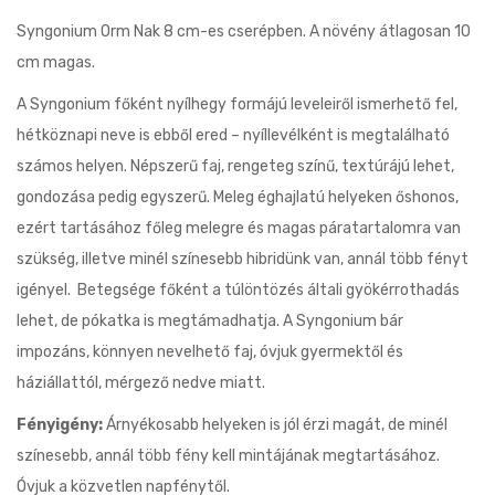
Syngonium Orm Nak 8 cm-es cserépben. A növény átlagosan 10
cm magas.
A Syngonium főként nyílhegy formájú leveleiről ismerhető fel,
hétköznapi neve is ebből ered – nyíllevélként is megtalálható
számos helyen. Népszerű faj, rengeteg színű, textúrájú lehet,
gondozása pedig egyszerű. Meleg éghajlatú helyeken őshonos,
ezért tartásához főleg melegre és magas páratartalomra van
szükség, illetve minél színesebb hibridünk van, annál több fényt
igényel. Betegsége főként a túlöntözés általi gyökérrothadás
lehet, de pókatka is megtámadhatja. A Syngonium bár
impozáns, könnyen nevelhető faj, óvjuk gyermektől és
háziállattól, mérgező nedve miatt.
Fényigény:
Árnyékosabb helyeken is jól érzi magát, de minél
színesebb, annál több fény kell mintájának megtartásához.
Óvjuk a közvetlen napfénytől.