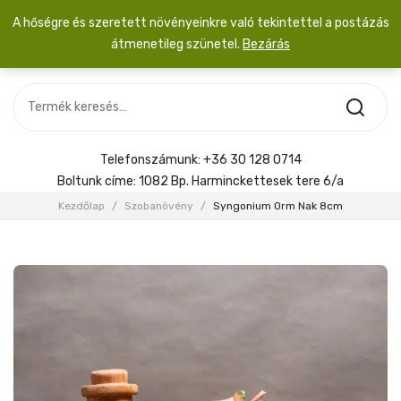
A hőségre és szeretett növényeinkre való tekintettel a postázás
átmenetileg szünetel.
Bezárás
Nincs termék a kosárban.
MOST ÉRKEZETT
Most érkezett
Szobanövény
SZOBANÖVÉNY
Hoya
Kiegészítők
HOYA
Telefonszámunk:
+36 30 128 0714
Menyasszonyi csokor
Boltunk címe:
1082 Bp. Harminckettesek tere 6/a
KIEGÉSZÍTŐK
Kezdőlap
/
Szobanövény
/
Syngonium Orm Nak 8cm
MENYASSZONYI CSOKOR