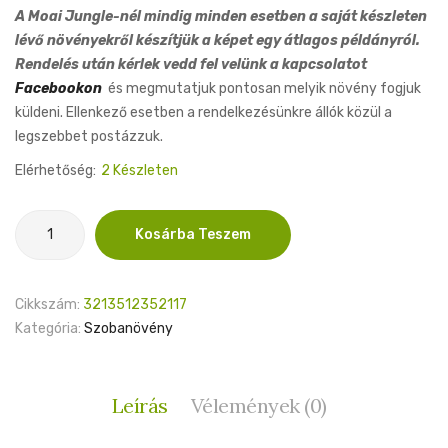
A Moai Jungle-nél mindig minden esetben a saját készleten
lévő növényekről készítjük a képet egy átlagos példányról.
Rendelés után kérlek vedd fel velünk a kapcsolatot
Facebookon
és megmutatjuk pontosan melyik növény fogjuk
küldeni. Ellenkező esetben a rendelkezésünkre állók közül a
legszebbet postázzuk.
Elérhetőség:
2 Készleten
Syngonium
Kosárba Teszem
Orm
Nak
8cm
Cikkszám:
3213512352117
mennyiség
Kategória:
Szobanövény
Leírás
Vélemények (0)