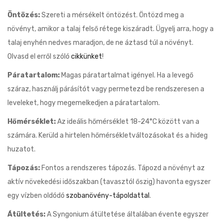
Öntözés:
Szereti a mérsékelt öntözést. Öntözd meg a
növényt, amikor a talaj felső rétege kiszáradt. Ügyelj arra, hogy a
talaj enyhén nedves maradjon, de ne áztasd túl a növényt.
Olvasd el erről szóló
cikkünket
!
Páratartalom:
Magas páratartalmat igényel. Ha a levegő
száraz, használj párásítót vagy permetezd be rendszeresen a
leveleket, hogy megemelkedjen a páratartalom.
Hőmérséklet:
Az ideális hőmérséklet 18-24°C között van a
számára. Kerüld a hirtelen hőmérsékletváltozásokat és a hideg
huzatot.
Tápozás:
Fontos a rendszeres tápozás. Tápozd a növényt az
aktív növekedési időszakban (tavasztól őszig) havonta egyszer
egy vízben oldódó
szobanövény-tápoldattal
.
Átültetés:
A Syngonium átültetése általában évente egyszer