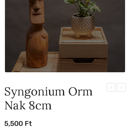
Syngonium Orm
Esmeralde
Marbl
Nak 8cm
32cm
Varieg
12cm
5,500
Ft