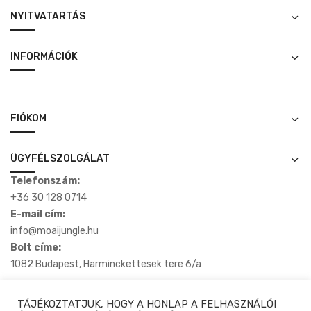
NYITVATARTÁS
INFORMÁCIÓK
FIÓKOM
ÜGYFÉLSZOLGÁLAT
Telefonszám:
+36 30 128 0714
E-mail cím:
info@moaijungle.hu
Bolt címe:
1082 Budapest, Harminckettesek tere 6/a
TÁJÉKOZTATJUK, HOGY A HONLAP A FELHASZNÁLÓI