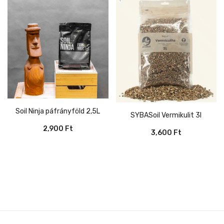
Soil Ninja páfrányföld 2,5L
SYBASoil Vermikulit 3l
2,900
Ft
3,600
Ft