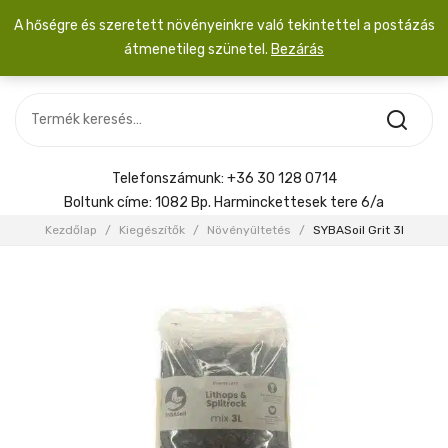
A hőségre és szeretett növényeinkre való tekintettel a postázás
átmenetileg szünetel.
Bezárás
Nincs termék a kosárban.
MOST ÉRKEZETT
Most érkezett
Szobanövény
SZOBANÖVÉNY
Hoya
Kiegészítők
HOYA
Telefonszámunk:
+36 30 128 0714
Menyasszonyi csokor
Boltunk címe:
1082 Bp. Harminckettesek tere 6/a
KIEGÉSZÍTŐK
Kezdőlap
/
Kiegészítők
/
Növényültetés
/
SYBASoil Grit 3l
MENYASSZONYI CSOKOR