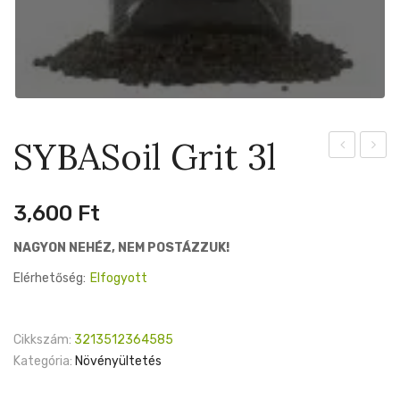
SYBASoil Grit 3l
Base
Hoya
mix
5l
3,600
Ft
3l
NAGYON NEHÉZ, NEM POSTÁZZUK!
Elérhetőség:
Elfogyott
Cikkszám:
3213512364585
Kategória:
Növényültetés