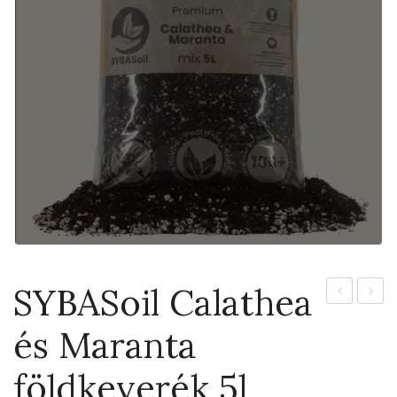
SYBASoil Calathea
Cleopatra
Hydro
és Maranta
6cm
3l
földkeverék 5l