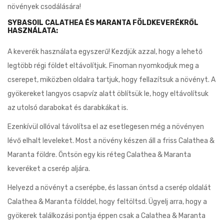
növények csodálására!
SYBASOIL CALATHEA ÉS MARANTA FÖLDKEVERÉKRŐL
HASZNÁLATA:
A keverék használata egyszerű! Kezdjük azzal, hogy a lehető
legtöbb régi földet eltávolítjuk. Finoman nyomkodjuk meg a
cserepet, miközben oldalra tartjuk, hogy fellazítsuk a növényt. A
gyökereket langyos csapvíz alatt öblítsük le, hogy eltávolítsuk
az utolsó darabokat és darabkákat is.
Ezenkívül ollóval távolítsa el az esetlegesen még a növényen
lévő elhalt leveleket. Most a növény készen áll a friss Calathea &
Maranta földre. Öntsön egy kis réteg Calathea & Maranta
keveréket a cserép aljára.
Helyezd a növényt a cserépbe, és lassan öntsd a cserép oldalát
Calathea & Maranta földdel, hogy feltöltsd. Ügyelj arra, hogy a
gyökerek találkozási pontja éppen csak a Calathea & Maranta