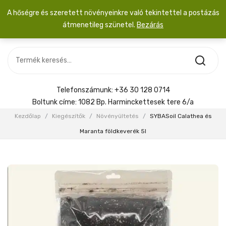
A hőségre és szeretett növényeinkre való tekintettel a postázás
átmenetileg szünetel.
Bezárás
Nincs termék a kosárban.
MOST ÉRKEZETT
Most érkezett
Szobanövény
SZOBANÖVÉNY
Hoya
Kiegészítők
HOYA
Telefonszámunk:
+36 30 128 0714
Menyasszonyi csokor
Boltunk címe:
1082 Bp. Harminckettesek tere 6/a
KIEGÉSZÍTŐK
Kezdőlap
/
Kiegészítők
/
Növényültetés
/
SYBASoil Calathea és
MENYASSZONYI CSOKOR
Maranta földkeverék 5l