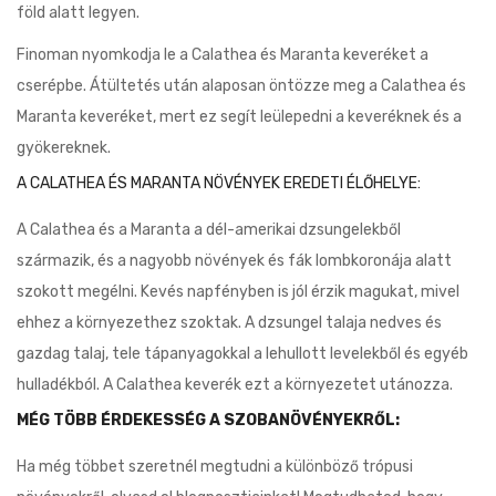
föld alatt legyen.
Finoman nyomkodja le a Calathea és Maranta keveréket a
cserépbe. Átültetés után alaposan öntözze meg a Calathea és
Maranta keveréket, mert ez segít leülepedni a keveréknek és a
gyökereknek.
A CALATHEA ÉS MARANTA NÖVÉNYEK EREDETI ÉLŐHELYE:
A Calathea és a Maranta a dél-amerikai dzsungelekből
származik, és a nagyobb növények és fák lombkoronája alatt
szokott megélni. Kevés napfényben is jól érzik magukat, mivel
ehhez a környezethez szoktak. A dzsungel talaja nedves és
gazdag talaj, tele tápanyagokkal a lehullott levelekből és egyéb
hulladékból. A Calathea keverék ezt a környezetet utánozza.
MÉG TÖBB ÉRDEKESSÉG A SZOBANÖVÉNYEKRŐL:
Ha még többet szeretnél megtudni a különböző trópusi