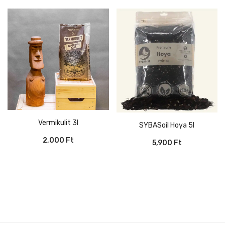
Vermikulit 3l
SYBASoil Hoya 5l
2,000
Ft
5,900
Ft