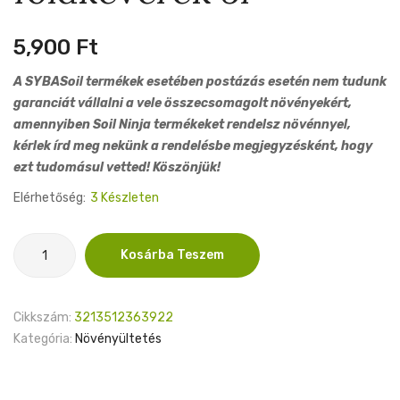
5,900
Ft
A SYBASoil termékek esetében postázás esetén nem tudunk
garanciát vállalni a vele összecsomagolt növényekért,
amennyiben Soil Ninja termékeket rendelsz növénnyel,
kérlek írd meg nekünk a rendelésbe megjegyzésként, hogy
ezt tudomásul vetted! Köszönjük!
Elérhetőség:
3 Készleten
SYBASoil
Kosárba Teszem
Calathea
és
Maranta
Cikkszám:
3213512363922
földkeverék
Kategória:
Növényültetés
5l
mennyiség