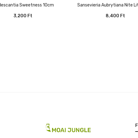
adescantia Sweetness 10cm
Sansevieria Aubrytiana Nite L
3,200
Ft
8,400
Ft
F