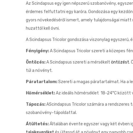
Az Scindapsus egy igen népszerű szobanövény, egyszer
érdemes felfuttatni egy karóra. Gondozása egy kezdőne
gyors növekedéséről ismert, amely tulajdonságai miatt
huzattól kell óvni.
A Scindapsus Tricolor gondozása viszonylag egyszerű,
Fényigény:
A Scindapsus Tricolor szereti a közepes fén
Öntözés:
A Scindapsus szereti a mérsékelt
öntözést
. 
túl a növényt.
Páratartalom:
Szereti a magas páratartalmat. Ha a l
Hőmérséklet:
Az ideális hőmérséklet 18-24°C között v
Tápozás:
AScindapsus Tricolor számára a rendszeres t
szobanövény-tápoldattal.
Átültetés:
Általában évente egyszer vagy két évben ig
talajkeveréket
és ültessd át a növényt egy nagyobb cser