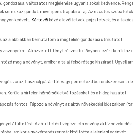
ű gondozása, változatos megjelenése ugyanis sokak kedvence. Renget
k sem okoz gondot, mivel igen strapabíró faj. Az ezüstös szobafutó
 nagyon kedvelt.
Kártevői
közé a levéltetvek, pajzstetvek, és a takác
 és az alábbiakban bemutatom a megfelelő gondozási útmutatót:
yviszonyokat. A közvetett fényt részesíti előnyben, ezért kerüld az 
Öntözd meg a növényt, amikor a talaj felső rétege kiszáradt. Ügyelj a
evegő száraz, használj párásítót vagy permetezd be rendszeresen a 
an. Kerüld a hirtelen hőmérsékletváltozásokat és a hideg huzatot.
ápozás fontos. Tápozd a növényt az aktív növekedési időszakban (ta
ényel átültetést. Az átültetést végezd el a növény aktív növekedési 
épbe, amikor a gyökérrendszer már kitöltötte a jelenlegi edényét.