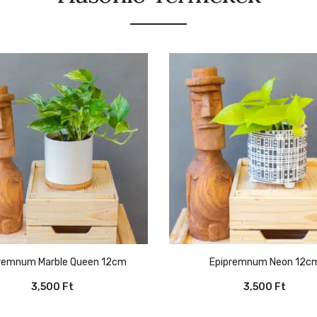
premnum Marble Queen 12cm
Epipremnum Neon 12c
3,500
Ft
3,500
Ft