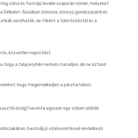
eg színű és formájú levelei szaporán nőnek, melyeket
ka Délkelet-Ázsiában őshonos, könnyű gondozásáról és
satkák sorolhatók, de főként a túlöntözéstől és a
erős, közvetlen napsütést.
rra, hogy a talaj enyhén nedves maradjon, de ne áztasd
leveleket, hogy megemelkedjen a páratartalom.
vasztól őszig) havonta egyszer egy vízben oldódó
időszakában, használj jó vízelvezetéssel rendelkező