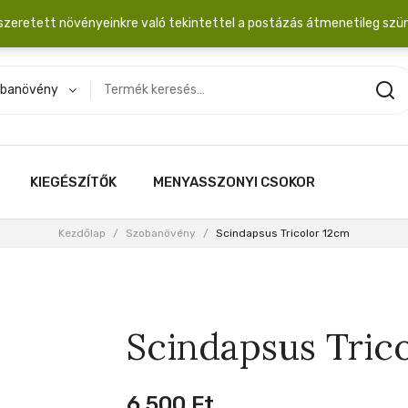
dobozba. 20.000 Ft érték felett INGYEN posta!
szeretett növényeinkre való tekintettel a postázás átmenetileg szü
banövény
KIEGÉSZÍTŐK
MENYASSZONYI CSOKOR
Kezdőlap
/
Szobanövény
/
Scindapsus Tricolor 12cm
Scindapsus Tric
6,500
Ft