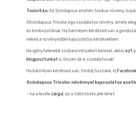
Toxicitás:
Az Scindapsus enyhén toxikus növény, óvjuk 
AScindapsus Tricolor egy csodálatos növény, amely elega
és lombozatának. Ha bármilyen kérdésed van a gondozá
neked a növényeddel kapcsolatos kérdésekben.
Ha igénytelenebb szobanövényeket keresel, akkor
ezt
a
blogposztunkat
is, hiszen ők is csodálatosak!
Ha bármilyen kérdésed van, fordulj hozzánk, írj
Faceboo
Scindapsus Tricolor növénnyel kapcsolatos esetl
– ha a levéle
sárgul
, az a túlöntözés jele lehet