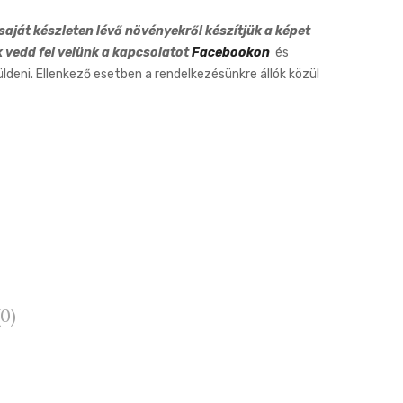
12cm
aját készleten lévő növényekről készítjük a képet
k vedd fel velünk a kapcsolatot
Facebookon
és
eni. Ellenkező esetben a rendelkezésünkre állók közül
0)