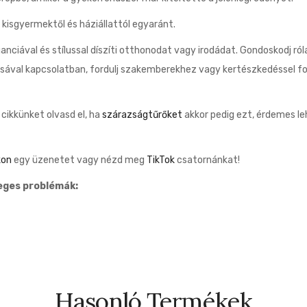
kisgyermektől és háziállattól egyaránt.
nciával és stílussal díszíti otthonodat vagy irodádat. Gondoskodj ró
sával kapcsolatban, fordulj szakemberekhez vagy kertészkedéssel fo
 cikkünket olvasd el, ha
szárazságtűrőket
akkor pedig ezt, érdemes l
kon
egy üzenetet vagy nézd meg
TikTok
csatornánkat!
eges problémák:
Hasonló Termékek