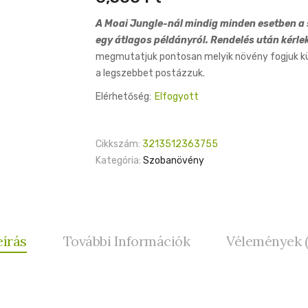
A Moai Jungle-nál mindig minden esetben a s
egy átlagos példányról. Rendelés után kérle
megmutatjuk pontosan melyik növény fogjuk küld
a legszebbet postázzuk.
Elérhetőség:
Elfogyott
Cikkszám:
3213512363755
Kategória:
Szobanövény
eírás
További Információk
Vélemények (