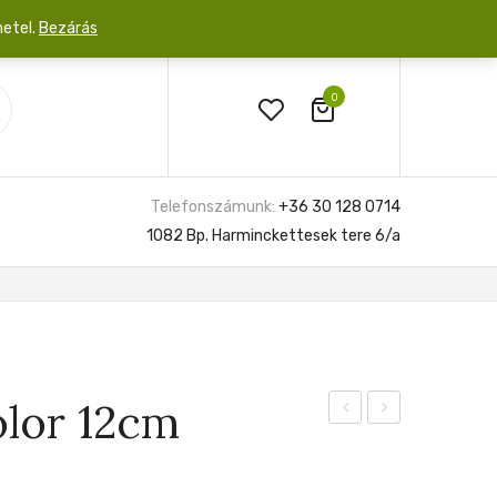
netel.
Bezárás
0
Telefonszámunk:
+36 30 128 0714
1082 Bp. Harminckettesek tere 6/a
olor 12cm
Westward
Green
Anaconda