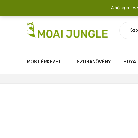
Szállítási díj: 2.200 Ft/csomag átlagosan 3-5 növény fér egy 
A hőségre és 
Szo
MOST ÉRKEZETT
SZOBANÖVÉNY
HOYA