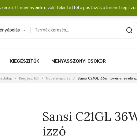
dobozba. 20.000 Ft érték felett INGYEN posta!
szeretett növényeinkre való tekintettel a postázás átmenetileg szü
ényápolás
KIEGÉSZÍTŐK
MENYASSZONYI CSOKOR
ezdőlap
/
Kiegészítők
/
Növényápolás
/
Sansi C21GL 36W növénynevelő iz
Sansi C21GL 36
izzó