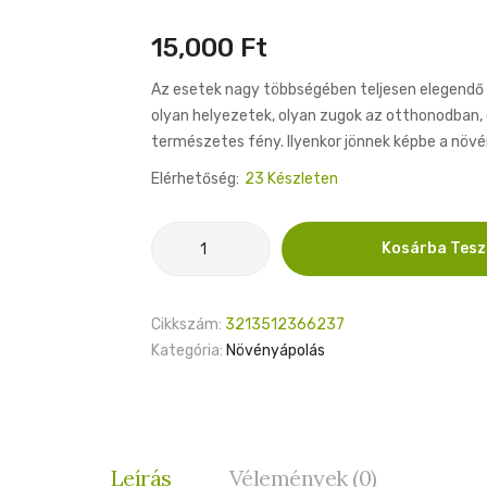
15,000
Ft
Az esetek nagy többségében teljesen elegendő
olyan helyezetek, olyan zugok az otthonodban, 
természetes fény. Ilyenkor jönnek képbe a növ
Elérhetőség:
23 Készleten
Sansi
Kosárba Tes
C21GL
36W
növénynevelő
Cikkszám:
3213512366237
izzó
Kategória:
Növényápolás
mennyiség
Leírás
Vélemények (0)