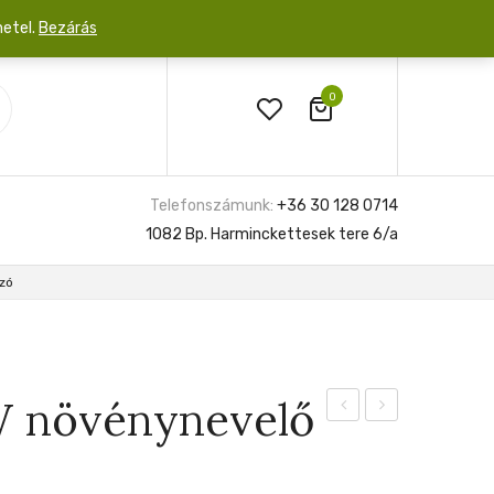
netel.
Bezárás
0
Telefonszámunk:
+36 30 128 0714
1082 Bp. Harminckettesek tere 6/a
zó
W növénynevelő
Peltigerum
gyökereztető
6cm
gél