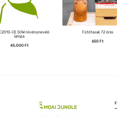
Fűtőtasak 72 órás
lámpa
650
Ft
45,000
Ft
F