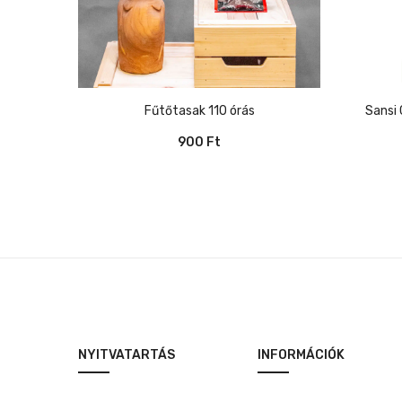
Fűtőtasak 110 órás
Sansi C2010-CE 50W növénynevelő
900
Ft
NYITVATARTÁS
INFORMÁCIÓK