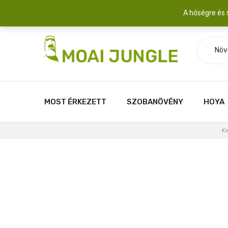
Szállítási díj: 2.200 Ft/csomag átlagosan 3-5 növény fér egy 
A hőségre és 
Növ
MOST ÉRKEZETT
SZOBANÖVÉNY
HOYA
K