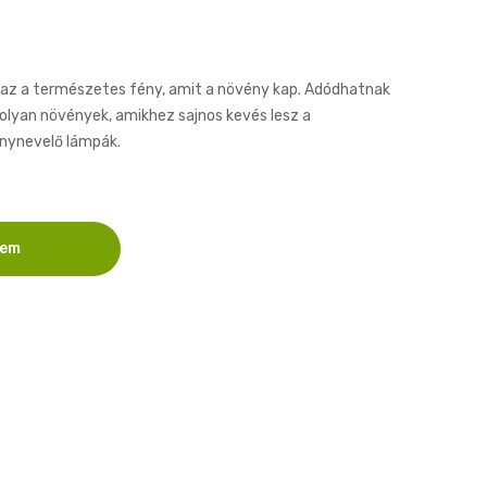
50ml
GTC50
 az a természetes fény, amit a növény kap. Adódhatnak
olyan növények, amikhez sajnos kevés lesz a
énynevelő lámpák.
zem