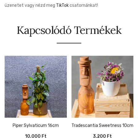
üzenetet vagy nézd meg
TikTok
csatornánkat!
Kapcsolódó Termékek
Piper Sylvaticum 16cm
Tradescantia Sweetness 10cm
10,000
Ft
3,200
Ft