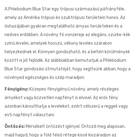
A Phlebodium Blue Star egy trópusi származású páfrányféle,
amely az Amérika trópusi és szubtrópusi területein honos. Az
őshazájában gyakran megtalálható árnyas területeken és a
nedves erdőkben. A növény fő vonzereje az elegáns, szürke-kék
színű levelei, amelyek hosszú, vékony leveles szárakon
helyezkednek el. Könnyen gondozható, és a beltéri körülmények
között is jól fejlődik. Az alábbiakban bemutatjuk a Phlebodium
Blue Star gondozási útmutatóját, hogy segítsünk abban, hogy a
növényed egészséges és szép maradjon.
Fényigény:
Közepes fényigényű növény, amely részleges
árnyékot vagy közvetlen napfényt is elvisel. Az erős fény
azonban károsíthatja a leveleket, ezért célszerű a reggeli vagy
esti napfényt választani.
Öntözés:
Mérsékelt öntözést igényel. Öntözd meg alaposan,
majd hagyd, hogy a föld felső rétege kissé kiszáradjon az