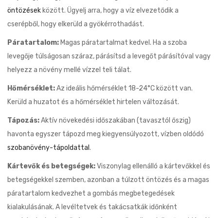
öntözések
között. Ügyelj arra, hogy a víz elvezetődik a
cserépből, hogy elkerüld a gyökérrothadást.
Páratartalom:
Magas páratartalmat kedvel. Ha a szoba
levegője túlságosan száraz, párásítsd a levegőt párásítóval vagy
helyezz a növény mellé vízzel teli tálat.
Hőmérséklet:
Az ideális hőmérséklet 18-24°C között van.
Kerüld a huzatot és a hőmérséklet hirtelen változását.
Tápozás:
Aktív növekedési időszakában (tavasztól őszig)
havonta egyszer tápozd meg kiegyensúlyozott, vízben oldódó
szobanövény-tápoldattal
.
Kártevők és betegségek:
Viszonylag ellenálló a kártevőkkel és
betegségekkel szemben, azonban a túlzott öntözés és a magas
páratartalom kedvezhet a gombás megbetegedések
kialakulásának. A levéltetvek és takácsatkák időnként