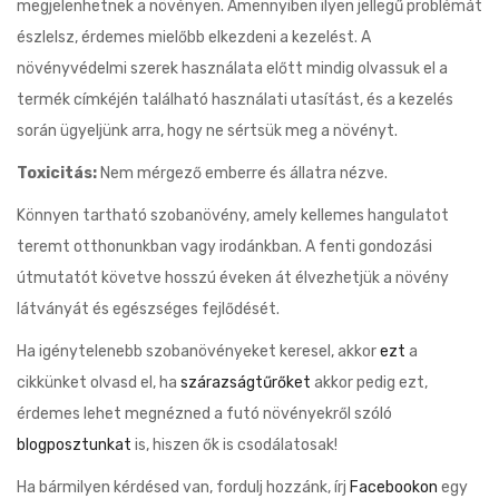
megjelenhetnek a növényen. Amennyiben ilyen jellegű problémát
észlelsz, érdemes mielőbb elkezdeni a kezelést. A
növényvédelmi szerek használata előtt mindig olvassuk el a
termék címkéjén található használati utasítást, és a kezelés
során ügyeljünk arra, hogy ne sértsük meg a növényt.
Toxicitás:
Nem mérgező emberre és állatra nézve.
Könnyen tartható szobanövény, amely kellemes hangulatot
teremt otthonunkban vagy irodánkban. A fenti gondozási
útmutatót követve hosszú éveken át élvezhetjük a növény
látványát és egészséges fejlődését.
Ha igénytelenebb szobanövényeket keresel, akkor
ezt
a
cikkünket olvasd el, ha
szárazságtűrőket
akkor pedig ezt,
érdemes lehet megnézned a futó növényekről szóló
blogposztunkat
is, hiszen ők is csodálatosak!
Ha bármilyen kérdésed van, fordulj hozzánk, írj
Facebookon
egy