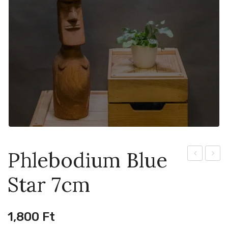
Phlebodium Blue
Thai
Mican
Star 7cm
Constellati
15cm
6cm
1,800
Ft