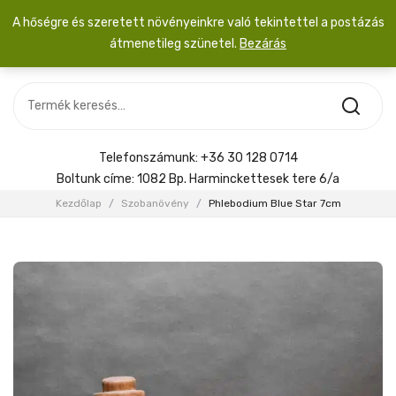
A hőségre és szeretett növényeinkre való tekintettel a postázás
átmenetileg szünetel.
Bezárás
Nincs termék a kosárban.
MOST ÉRKEZETT
Most érkezett
Szobanövény
SZOBANÖVÉNY
Hoya
Kiegészítők
HOYA
Telefonszámunk:
+36 30 128 0714
Menyasszonyi csokor
Boltunk címe:
1082 Bp. Harminckettesek tere 6/a
KIEGÉSZÍTŐK
Kezdőlap
/
Szobanövény
/
Phlebodium Blue Star 7cm
MENYASSZONYI CSOKOR