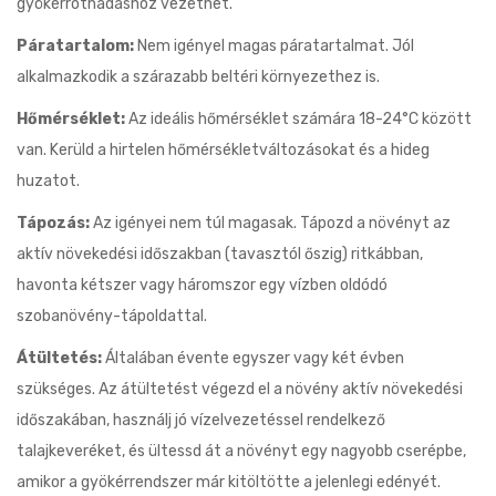
gyökérrothadáshoz vezethet.
Páratartalom:
Nem igényel magas páratartalmat. Jól
alkalmazkodik a szárazabb beltéri környezethez is.
Hőmérséklet:
Az ideális hőmérséklet számára 18-24°C között
van. Kerüld a hirtelen hőmérsékletváltozásokat és a hideg
huzatot.
Tápozás:
Az igényei nem túl magasak. Tápozd a növényt az
aktív növekedési időszakban (tavasztól őszig) ritkábban,
havonta kétszer vagy háromszor egy vízben oldódó
szobanövény-tápoldattal.
Átültetés:
Általában évente egyszer vagy két évben
szükséges. Az átültetést végezd el a növény aktív növekedési
időszakában, használj jó vízelvezetéssel rendelkező
talajkeveréket, és ültessd át a növényt egy nagyobb cserépbe,
amikor a gyökérrendszer már kitöltötte a jelenlegi edényét.