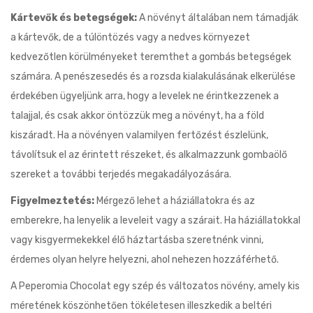
Kártevők és betegségek:
A növényt általában nem támadják
a kártevők, de a túlöntözés vagy a nedves környezet
kedvezőtlen körülményeket teremthet a gombás betegségek
számára. A penészesedés és a rozsda kialakulásának elkerülése
érdekében ügyeljünk arra, hogy a levelek ne érintkezzenek a
talajjal, és csak akkor öntözzük meg a növényt, ha a föld
kiszáradt. Ha a növényen valamilyen fertőzést észlelünk,
távolítsuk el az érintett részeket, és alkalmazzunk gombaölő
szereket a további terjedés megakadályozására.
Figyelmeztetés:
Mérgező lehet a háziállatokra és az
emberekre, ha lenyelik a leveleit vagy a szárait. Ha háziállatokkal
vagy kisgyermekekkel élő háztartásba szeretnénk vinni,
érdemes olyan helyre helyezni, ahol nehezen hozzáférhető.
A Peperomia Chocolat egy szép és változatos növény, amely kis
méretének köszönhetően tökéletesen illeszkedik a beltéri