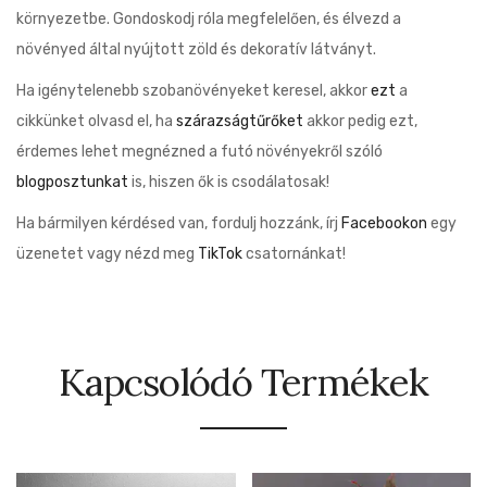
környezetbe. Gondoskodj róla megfelelően, és élvezd a
növényed által nyújtott zöld és dekoratív látványt.
Ha igénytelenebb szobanövényeket keresel, akkor
ezt
a
cikkünket olvasd el, ha
szárazságtűrőket
akkor pedig ezt,
érdemes lehet megnézned a futó növényekről szóló
blogposztunkat
is, hiszen ők is csodálatosak!
Ha bármilyen kérdésed van, fordulj hozzánk, írj
Facebookon
egy
üzenetet vagy nézd meg
TikTok
csatornánkat!
Kapcsolódó Termékek