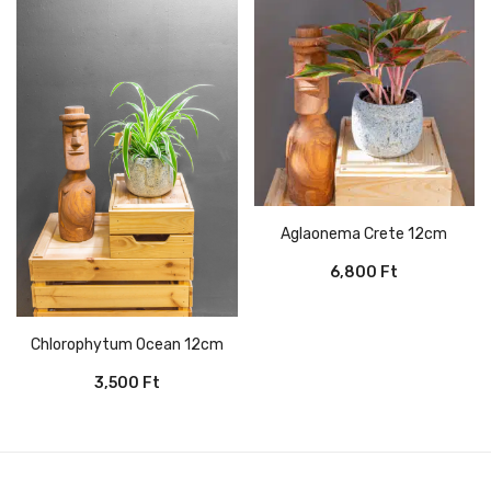
Aglaonema Crete 12cm
6,800
Ft
Chlorophytum Ocean 12cm
3,500
Ft