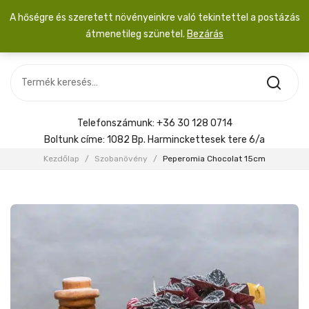
A hőségre és szeretett növényeinkre való tekintettel a postázás
átmenetileg szünetel.
Bezárás
Nincs termék a kosárban.
MOST ÉRKEZETT
Most érkezett
Szobanövény
SZOBANÖVÉNY
Hoya
Kiegészítők
HOYA
Telefonszámunk:
+36 30 128 0714
Menyasszonyi csokor
Boltunk címe:
1082 Bp. Harminckettesek tere 6/a
KIEGÉSZÍTŐK
Kezdőlap
/
Szobanövény
/
Peperomia Chocolat 15cm
MENYASSZONYI CSOKOR