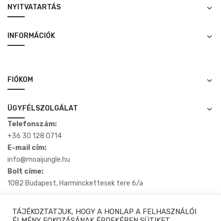
NYITVATARTÁS
INFORMÁCIÓK
FIÓKOM
ÜGYFÉLSZOLGÁLAT
Telefonszám:
+36 30 128 0714
E-mail cím:
info@moaijungle.hu
Bolt címe:
1082 Budapest, Harminckettesek tere 6/a
TÁJÉKOZTATJUK, HOGY A HONLAP A FELHASZNÁLÓI
ÉLMÉNY FOKOZÁSÁNAK ÉRDEKÉBEN SÜTIKET