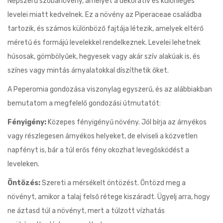
Népszerű szobanövény, amelyet a dekoratív és különleges
levelei miatt kedvelnek. Ez a növény az Piperaceae családba
tartozik, és számos különböző fajtája létezik, amelyek eltérő
méretű és formájú levelekkel rendelkeznek. Levelei lehetnek
húsosak, gömbölyűek, hegyesek vagy akár szív alakúak is, és
színes vagy mintás árnyalatokkal díszíthetik őket.
A Peperomia gondozása viszonylag egyszerű, és az alábbiakban
bemutatom a megfelelő gondozási útmutatót:
Fényigény:
Közepes fényigényű növény. Jól bírja az árnyékos
vagy részlegesen árnyékos helyeket, de elviseli a közvetlen
napfényt is, bár a túl erős fény okozhat levegősködést a
leveleken.
Öntözés:
Szereti a mérsékelt öntözést. Öntözd meg a
növényt, amikor a talaj felső rétege kiszáradt. Ügyelj arra, hogy
ne áztasd túl a növényt, mert a túlzott vízhatás