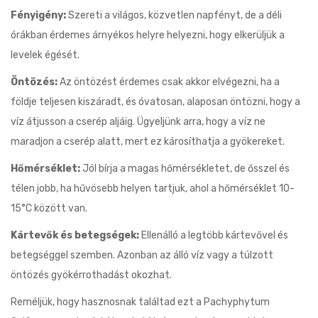
Fényigény:
Szereti a világos, közvetlen napfényt, de a déli
órákban érdemes árnyékos helyre helyezni, hogy elkerüljük a
levelek égését.
Öntözés:
Az öntözést érdemes csak akkor elvégezni, ha a
földje teljesen kiszáradt, és óvatosan, alaposan öntözni, hogy a
víz átjusson a cserép aljáig. Ügyeljünk arra, hogy a víz ne
maradjon a cserép alatt, mert ez károsíthatja a gyökereket.
Hőmérséklet:
Jól bírja a magas hőmérsékletet, de ősszel és
télen jobb, ha hűvösebb helyen tartjuk, ahol a hőmérséklet 10-
15°C között van.
Kártevők és betegségek:
Ellenálló a legtöbb kártevővel és
betegséggel szemben. Azonban az álló víz vagy a túlzott
öntözés gyökérrothadást okozhat.
Reméljük, hogy hasznosnak találtad ezt a Pachyphytum