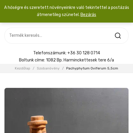
A hőségre és szeretett növényeinkre való tekintettel a postázás
átmenetileg szünetel.
Bezárás
Nincs termék a kosárban.
MOST ÉRKEZETT
Most érkezett
Szobanövény
SZOBANÖVÉNY
Hoya
Kiegészítők
HOYA
Telefonszámunk:
+36 30 128 0714
Menyasszonyi csokor
Boltunk címe:
1082 Bp. Harminckettesek tere 6/a
KIEGÉSZÍTŐK
Kezdőlap
/
Szobanövény
/
Pachyphytum Oviferum 5,5cm
MENYASSZONYI CSOKOR