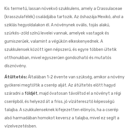
Kis termetű, lassan növekvő szukkulens, amely a Crassulaceae
(krasszulafélék) családjába tartozik. Az őshazája Mexikó, ahol a
sziklás hegyoldalakon él. A növénynek ovális, tojás alakú,
szürkés-zöld színű levelei vannak, amelyek vastagok és
gumiszerűek, valamint a végükön elkeskenyednek. A
szukkulensek között igen népszerű, és egyre többen ültetik
otthonukban, mivel egyszerűen gondozható és mutatós
dísznövény.
Átültetés:
Általában 1-2 évente van szükség, amikor a növény
gyökerei megtöltik a cserép alját. Az átültetés előtt hagyd
száradni a
földjét
, majd óvatosan távolítsd el a növényt a régi
cserépből, és helyezd át a friss, jó vízáteresztő képességű
talajba. A szukkulenseknek kifejezetten előnyös, ha a cserép
alsó harmadában homokot keversz a talajba, mivel ez segít a
vízelvezetésben.