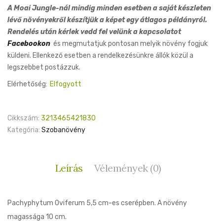
A Moai Jungle-nál mindig minden esetben a saját készleten
lévő növényekről készítjük a képet egy átlagos példányról.
Rendelés után kérlek vedd fel velünk a kapcsolatot
Facebookon
és megmutatjuk pontosan melyik növény fogjuk
küldeni. Ellenkező esetben a rendelkezésünkre állók közül a
legszebbet postázzuk.
Elérhetőség:
Elfogyott
Cikkszám:
3213465421830
Kategória:
Szobanövény
Leírás
Vélemények (0)
Pachyphytum Oviferum 5,5 cm-es cserépben. A növény
magassága 10 cm.