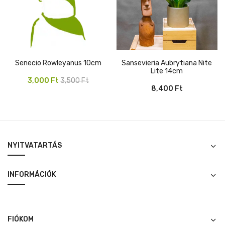
Senecio Rowleyanus 10cm
Sansevieria Aubrytiana Nite
Lite 14cm
Original
Current
3,000
Ft
3,500
Ft
8,400
Ft
price
price
was:
is:
3,500 Ft.
3,000 Ft.
NYITVATARTÁS
INFORMÁCIÓK
FIÓKOM