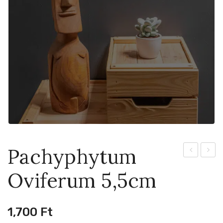
Pachyphytum
Nolina
14cm
Oviferum 5,5cm
6cm
1,700
Ft