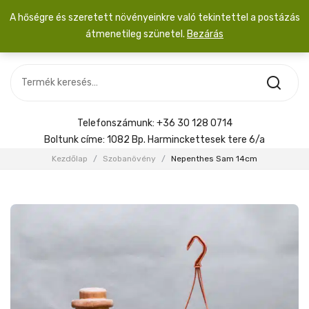
A hőségre és szeretett növényeinkre való tekintettel a postázás
átmenetileg szünetel.
Bezárás
Nincs termék a kosárban.
MOST ÉRKEZETT
Most érkezett
Szobanövény
SZOBANÖVÉNY
Hoya
Kiegészítők
HOYA
Telefonszámunk:
+36 30 128 0714
Menyasszonyi csokor
Boltunk címe:
1082 Bp. Harminckettesek tere 6/a
KIEGÉSZÍTŐK
Kezdőlap
/
Szobanövény
/
Nepenthes Sam 14cm
MENYASSZONYI CSOKOR