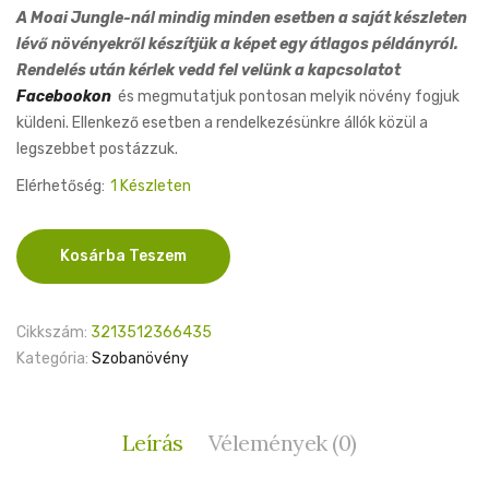
A Moai Jungle-nál mindig minden esetben a saját készleten
lévő növényekről készítjük a képet egy átlagos példányról.
Rendelés után kérlek vedd fel velünk a kapcsolatot
Facebookon
és megmutatjuk pontosan melyik növény fogjuk
küldeni. Ellenkező esetben a rendelkezésünkre állók közül a
legszebbet postázzuk.
Elérhetőség:
1 Készleten
Nepenthes
Kosárba Teszem
Sam
14cm
mennyiség
Cikkszám:
3213512366435
Kategória:
Szobanövény
Leírás
Vélemények (0)