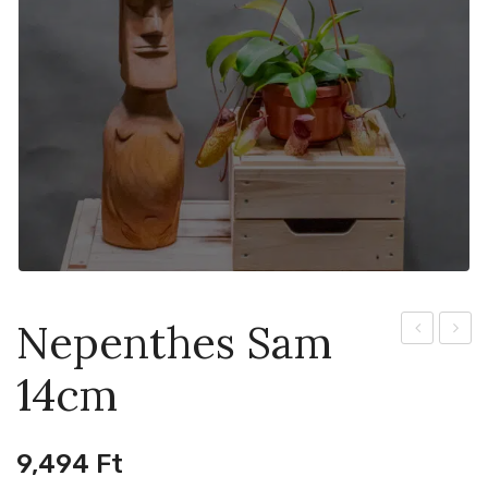
Nepenthes Sam
Bill
Lyrata
14cm
14cm
Varieg
9cm
9,494
Ft