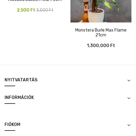
Original
Current
2,500
Ft
3,500
Ft
price
price
was:
is:
Monstera Burle Max Flame
3,500 Ft.
2,500 Ft.
21cm
1,300,000
Ft
NYITVATARTÁS
INFORMÁCIÓK
FIÓKOM