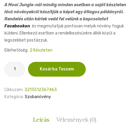
A Moai Jungle-nál mindig minden esetben a saját készleten
lévő növényekről készítjük a képet egy átlagos példányról.
Rendelés után kérlek vedd fel velünk a kapcsolatot
Facebookon
és megmutatjuk pontosan melyik növény fogjuk
küldeni. Ellenkező esetben a rendelkezésünkre állók közül a
legszebbet postázzuk.
Elérhetőség:
2 Készleten
Nepenthes
Kosárba Teszem
Albomarginata
14cm
mennyiség
Cikkszám:
3213512367463
Kategória:
Szobanövény
Leírás
Vélemények (0)