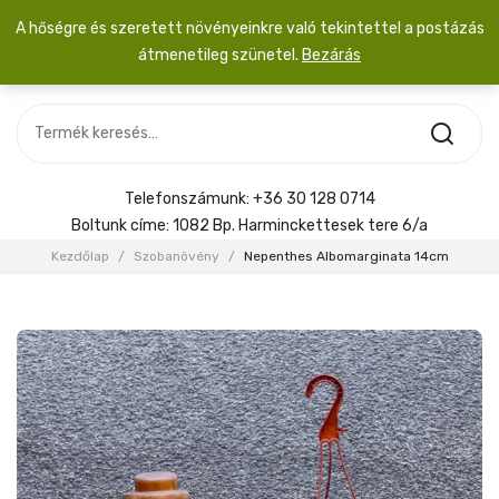
A hőségre és szeretett növényeinkre való tekintettel a postázás
átmenetileg szünetel.
Bezárás
Nincs termék a kosárban.
MOST ÉRKEZETT
Most érkezett
Szobanövény
SZOBANÖVÉNY
Hoya
Kiegészítők
HOYA
Telefonszámunk:
+36 30 128 0714
Menyasszonyi csokor
Boltunk címe:
1082 Bp. Harminckettesek tere 6/a
KIEGÉSZÍTŐK
Kezdőlap
/
Szobanövény
/
Nepenthes Albomarginata 14cm
MENYASSZONYI CSOKOR