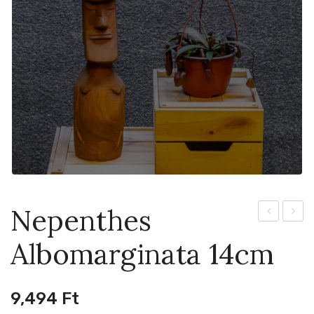
Nepenthes
Alata
Diana
Albomarginata 14cm
14cm
14cm
9,494
Ft