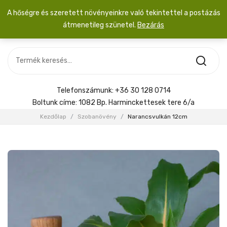
A hőségre és szeretett növényeinkre való tekintettel a postázás
átmenetileg szünetel.
Bezárás
Nincs termék a kosárban.
MOST ÉRKEZETT
Most érkezett
Szobanövény
SZOBANÖVÉNY
Hoya
Kiegészítők
HOYA
Telefonszámunk:
+36 30 128 0714
Menyasszonyi csokor
Boltunk címe:
1082 Bp. Harminckettesek tere 6/a
KIEGÉSZÍTŐK
Kezdőlap
/
Szobanövény
/
Narancsvulkán 12cm
MENYASSZONYI CSOKOR