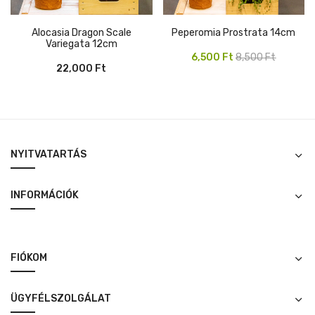
Alocasia Dragon Scale
Peperomia Prostrata 14cm
Variegata 12cm
Original
Current
6,500
Ft
8,500
Ft
22,000
Ft
price
price
was:
is:
8,500 Ft.
6,500 Ft.
NYITVATARTÁS
INFORMÁCIÓK
FIÓKOM
ÜGYFÉLSZOLGÁLAT