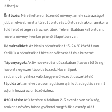
láthatjuk.
Öntözés:
Mérsékelten öntözendő növény, amely szárazságot
jobban elvisel, mint a túlzott öntözést. Öntözzük akkor, amikor a
föld felső rétege száraznak tűnik. Télen ritkábban kell öntözni,
mivel a növény ilyenkor pihenő állapotban van.
Hőmérséklet:
Az ideális hőmérséklet 15-24 °C között van.
Kerüljük a hőmérséklet hirtelen változását és a huzatot.
Tápanyagok:
Aktív növekedési időszakában (tavasztól őszig)
havonta egyszer tápoldatozzuk. Használjunk
szobanövényekhez való, kiegyensúlyozott összetételű
tápoldatot
, amelyet a csomagoláson ajánlott adagolás szerint
adjunk hozzá az öntözővízhez.
Átültetés:
Átültetésre általában 2-3 évente van szükség,
amikor a növény húsos gyökerei megtöltik a cserép alját.