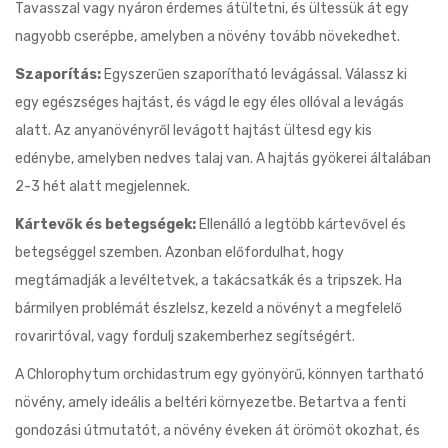
Tavasszal vagy nyáron érdemes átültetni, és ültessük át egy
nagyobb cserépbe, amelyben a növény tovább növekedhet.
Szaporítás:
Egyszerűen szaporítható levágással. Válassz ki
egy egészséges hajtást, és vágd le egy éles ollóval a levágás
alatt. Az anyanövényről levágott hajtást ültesd egy kis
edénybe, amelyben nedves talaj van. A hajtás gyökerei általában
2-3 hét alatt megjelennek.
Kártevők és betegségek:
Ellenálló a legtöbb kártevővel és
betegséggel szemben. Azonban előfordulhat, hogy
megtámadják a levéltetvek, a takácsatkák és a tripszek. Ha
bármilyen problémát észlelsz, kezeld a növényt a megfelelő
rovarirtóval, vagy fordulj szakemberhez segítségért.
A Chlorophytum orchidastrum egy gyönyörű, könnyen tartható
növény, amely ideális a beltéri környezetbe. Betartva a fenti
gondozási útmutatót, a növény éveken át örömöt okozhat, és