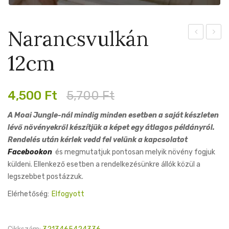
Narancsvulkán
Peru
Malay
12cm
Gold
12cm
Original
Current
4,500
Ft
5,700
Ft
price
price
A Moai Jungle-nál mindig minden esetben a saját készleten
was:
is:
lévő növényekről készítjük a képet egy átlagos példányról.
5,700 Ft.
4,500 Ft.
Rendelés után kérlek vedd fel velünk a kapcsolatot
Facebookon
és megmutatjuk pontosan melyik növény fogjuk
küldeni. Ellenkező esetben a rendelkezésünkre állók közül a
legszebbet postázzuk.
Elérhetőség:
Elfogyott