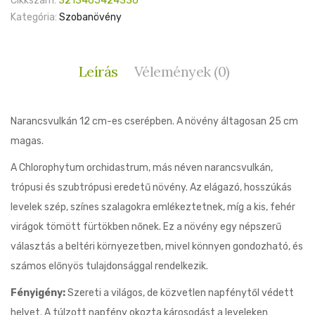
Cikkszám:
3213465424336
Kategória:
Szobanövény
Leírás
Vélemények (0)
Narancsvulkán 12 cm-es cserépben. A növény áltagosan 25 cm
magas.
A Chlorophytum orchidastrum, más néven narancsvulkán,
trópusi és szubtrópusi eredetű növény. Az elágazó, hosszúkás
levelek szép, színes szalagokra emlékeztetnek, míg a kis, fehér
virágok tömött fürtökben nőnek. Ez a növény egy népszerű
választás a beltéri környezetben, mivel könnyen gondozható, és
számos előnyös tulajdonsággal rendelkezik.
Fényigény:
Szereti a világos, de közvetlen napfénytől védett
helyet. A túlzott napfény okozta károsodást a leveleken