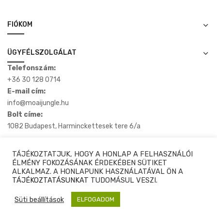
FIÓKOM
ÜGYFÉLSZOLGÁLAT
Telefonszám:
+36 30 128 0714
E-mail cím:
info@moaijungle.hu
Bolt címe:
1082 Budapest, Harminckettesek tere 6/a
TÁJÉKOZTATJUK, HOGY A HONLAP A FELHASZNÁLÓI
ÉLMÉNY FOKOZÁSÁNAK ÉRDEKÉBEN SÜTIKET
ALKALMAZ. A HONLAPUNK HASZNÁLATÁVAL ÖN A
Copyright © 2020-2025 Moaijungle.hu. Minden Jog Fenntartva.
TÁJÉKOZTATÁSUNKAT
TUDOMÁSUL VESZI.
Süti beállítások
⚙️ Szűrés & Rendezés
ELFOGADOM