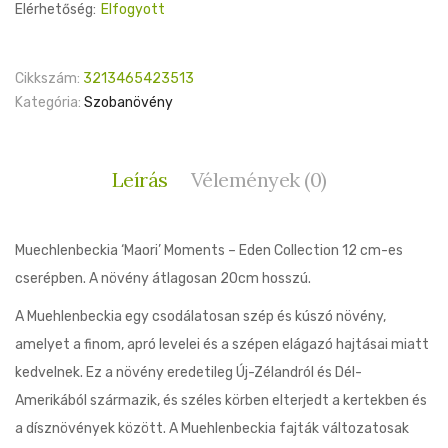
Elérhetőség:
Elfogyott
Cikkszám:
3213465423513
Kategória:
Szobanövény
Leírás
Vélemények (0)
Muechlenbeckia ‘Maori’ Moments – Eden Collection 12 cm-es
cserépben. A növény átlagosan 20cm hosszú.
A Muehlenbeckia egy csodálatosan szép és kúszó növény,
amelyet a finom, apró levelei és a szépen elágazó hajtásai miatt
kedvelnek. Ez a növény eredetileg Új-Zélandról és Dél-
Amerikából származik, és széles körben elterjedt a kertekben és
a dísznövények között. A Muehlenbeckia fajták változatosak