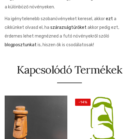
a különböző növényeken.
Ha igénytelenebb szobanövényeket keresel, akkor
ezt
a
cikkünket olvasd el, ha
szárazságtűrőket
akkor pedig ezt,
érdemes lehet megnézned a futó növényekről szóló
blogposztunkat
is, hiszen ők is csodálatosak!
Kapcsolódó Termékek
-14%