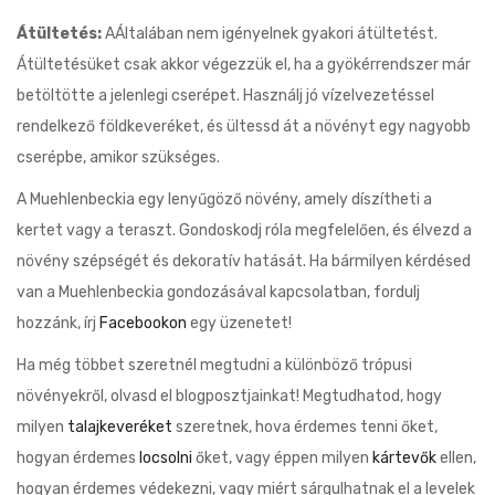
Átültetés:
AÁltalában nem igényelnek gyakori átültetést.
Átültetésüket csak akkor végezzük el, ha a gyökérrendszer már
betöltötte a jelenlegi cserépet. Használj jó vízelvezetéssel
rendelkező földkeveréket, és ültessd át a növényt egy nagyobb
cserépbe, amikor szükséges.
A Muehlenbeckia egy lenyűgöző növény, amely díszítheti a
kertet vagy a teraszt. Gondoskodj róla megfelelően, és élvezd a
növény szépségét és dekoratív hatását. Ha bármilyen kérdésed
van a Muehlenbeckia gondozásával kapcsolatban, fordulj
hozzánk, írj
Facebookon
egy üzenetet!
Ha még többet szeretnél megtudni a különböző trópusi
növényekről, olvasd el blogposztjainkat! Megtudhatod, hogy
milyen
talajkeveréket
szeretnek, hova érdemes tenni őket,
hogyan érdemes
locsolni
őket, vagy éppen milyen
kártevők
ellen,
hogyan érdemes védekezni, vagy miért sárgulhatnak el a levelek