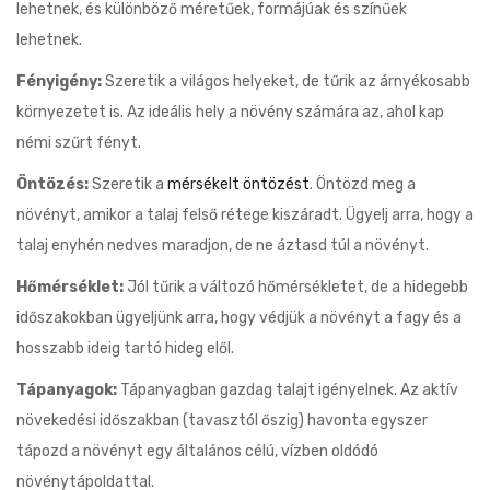
lehetnek, és különböző méretűek, formájúak és színűek
lehetnek.
Fényigény:
Szeretik a világos helyeket, de tűrik az árnyékosabb
környezetet is. Az ideális hely a növény számára az, ahol kap
némi szűrt fényt.
Öntözés:
Szeretik a
mérsékelt öntözést
. Öntözd meg a
növényt, amikor a talaj felső rétege kiszáradt. Ügyelj arra, hogy a
talaj enyhén nedves maradjon, de ne áztasd túl a növényt.
Hőmérséklet:
Jól tűrik a változó hőmérsékletet, de a hidegebb
időszakokban ügyeljünk arra, hogy védjük a növényt a fagy és a
hosszabb ideig tartó hideg elől.
Tápanyagok:
Tápanyagban gazdag talajt igényelnek. Az aktív
növekedési időszakban (tavasztól őszig) havonta egyszer
tápozd a növényt egy általános célú, vízben oldódó
növénytápoldattal.