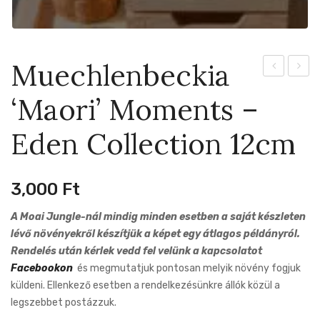
Muechlenbeckia
Nanouk
Trifas
‘Maori’ Moments –
–
Laure
Eden
Eden Collection 12cm
Collection
12cm
3,000
Ft
A Moai Jungle-nál mindig minden esetben a saját készleten
lévő növényekről készítjük a képet egy átlagos példányról.
Rendelés után kérlek vedd fel velünk a kapcsolatot
Facebookon
és megmutatjuk pontosan melyik növény fogjuk
küldeni. Ellenkező esetben a rendelkezésünkre állók közül a
legszebbet postázzuk.