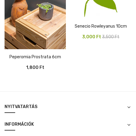
Senecio Rowleyanus 10cm
Original
Current
3,000
Ft
3,500
Ft
price
price
was:
is:
Peperomia Prostrata 6cm
3,500 Ft.
3,000 Ft.
1,800
Ft
NYITVATARTÁS
INFORMÁCIÓK