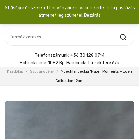
A hőségre és szeretett növényeinkre való tekintettel a postázás
átmenetileg szünetel.
Bezárás
Nincs termék a kosárban.
MOST ÉRKEZETT
Most érkezett
Szobanövény
SZOBANÖVÉNY
Hoya
Kiegészítők
HOYA
Telefonszámunk:
+36 30 128 0714
Menyasszonyi csokor
Boltunk címe:
1082 Bp. Harminckettesek tere 6/a
KIEGÉSZÍTŐK
Kezdőlap
/
Szobanövény
/
Muechlenbeckia ‘Maori’ Moments – Eden
MENYASSZONYI CSOKOR
Collection 12cm