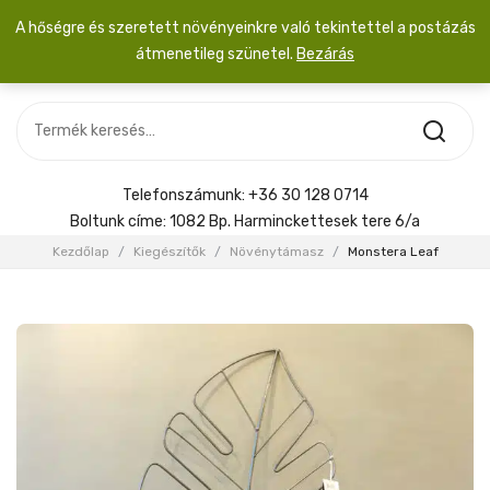
A hőségre és szeretett növényeinkre való tekintettel a postázás
átmenetileg szünetel.
Bezárás
Nincs termék a kosárban.
MOST ÉRKEZETT
Most érkezett
Szobanövény
SZOBANÖVÉNY
Hoya
Kiegészítők
HOYA
Telefonszámunk:
+36 30 128 0714
Menyasszonyi csokor
Boltunk címe:
1082 Bp. Harminckettesek tere 6/a
KIEGÉSZÍTŐK
Kezdőlap
/
Kiegészítők
/
Növénytámasz
/
Monstera Leaf
MENYASSZONYI CSOKOR