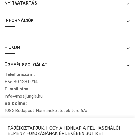
NYITVATARTÁS
INFORMÁCIÓK
FIÓKOM
ÜGYFÉLSZOLGÁLAT
Telefonszám:
+36 30 128 0714
E-mail cím:
info@moaijungle.hu
Bolt címe:
1082 Budapest, Harminckettesek tere 6/a
TÁJÉKOZTATJUK, HOGY A HONLAP A FELHASZNÁLÓI
ÉLMÉNY FOKOZÁSÁNAK ÉRDEKÉBEN SÜTIKET