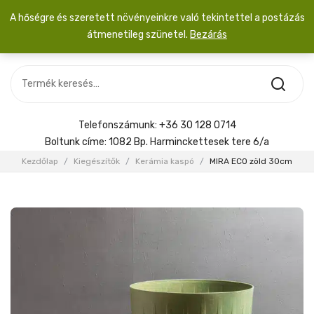
A hőségre és szeretett növényeinkre való tekintettel a postázás
átmenetileg szünetel.
Bezárás
Nincs termék a kosárban.
MOST ÉRKEZETT
Most érkezett
Szobanövény
SZOBANÖVÉNY
Hoya
Kiegészítők
HOYA
Telefonszámunk:
+36 30 128 0714
Menyasszonyi csokor
Boltunk címe:
1082 Bp. Harminckettesek tere 6/a
KIEGÉSZÍTŐK
Kezdőlap
/
Kiegészítők
/
Kerámia kaspó
/
MIRA ECO zöld 30cm
MENYASSZONYI CSOKOR