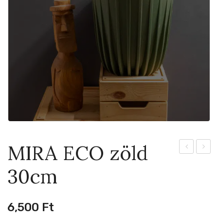
MIRA ECO zöld
ECO
ECO
30cm
szürke
zöld
19cm
19cm
6,500
Ft