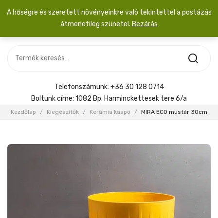
A hőségre és szeretett növényeinkre való tekintettel a postázás
átmenetileg szünetel.
Bezárás
Nincs termék a kosárban.
MOST ÉRKEZETT
Most érkezett
Szobanövény
SZOBANÖVÉNY
Hoya
Kiegészítők
HOYA
Telefonszámunk:
+36 30 128 0714
Menyasszonyi csokor
Boltunk címe:
1082 Bp. Harminckettesek tere 6/a
KIEGÉSZÍTŐK
Kezdőlap
/
Kiegészítők
/
Kerámia kaspó
/
MIRA ECO mustár 30cm
MENYASSZONYI CSOKOR