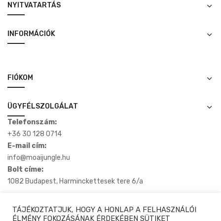
NYITVATARTÁS
INFORMÁCIÓK
FIÓKOM
ÜGYFÉLSZOLGÁLAT
Telefonszám:
+36 30 128 0714
E-mail cím:
info@moaijungle.hu
Bolt címe:
1082 Budapest, Harminckettesek tere 6/a
TÁJÉKOZTATJUK, HOGY A HONLAP A FELHASZNÁLÓI
ÉLMÉNY FOKOZÁSÁNAK ÉRDEKÉBEN SÜTIKET