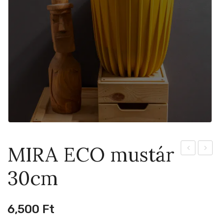
MIRA ECO mustár
ECO
ECO
30cm
mustár
latte
14,5cm
25cm
6,500
Ft