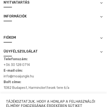
NYITVATARTÁS
INFORMÁCIÓK
FIÓKOM
ÜGYFÉLSZOLGÁLAT
Telefonszám:
+36 30 128 0714
E-mail cím:
info@moaijungle.hu
Bolt címe:
1082 Budapest, Harminckettesek tere 6/a
TÁJÉKOZTATJUK, HOGY A HONLAP A FELHASZNÁLÓI
ÉLMÉNY FOKOZÁSÁNAK ÉRDEKÉBEN SÜTIKET