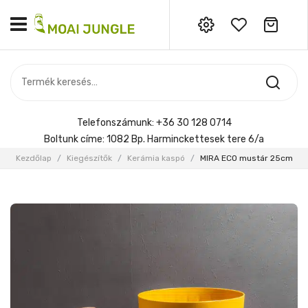
Nincs termék a kosárban.
MOST ÉRKEZETT
Most érkezett
Szobanövény
SZOBANÖVÉNY
Hoya
Kiegészítők
HOYA
Telefonszámunk:
+36 30 128 0714
Menyasszonyi csokor
Boltunk címe:
1082 Bp. Harminckettesek tere 6/a
KIEGÉSZÍTŐK
Kezdőlap
/
Kiegészítők
/
Kerámia kaspó
/
MIRA ECO mustár 25cm
MENYASSZONYI CSOKOR