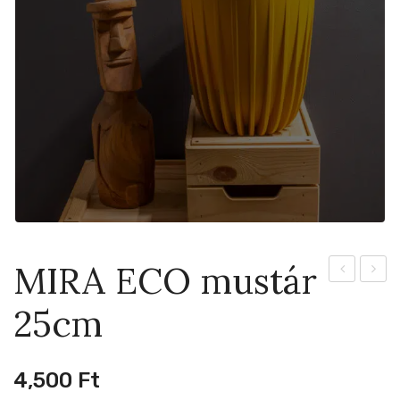
MIRA ECO mustár
ECO
ECO
25cm
mustár
latte
19cm
30cm
4,500
Ft