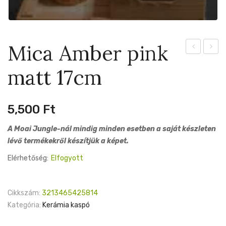
Mica Amber pink
Amber
pot
matt 17cm
pink
grey
matt
9cm
15,5cm
5,500
Ft
A Moai Jungle-nál mindig minden esetben a saját készleten
lévő termékekről készítjük a képet.
Elérhetőség:
Elfogyott
Cikkszám:
3213465425814
Kategória:
Kerámia kaspó