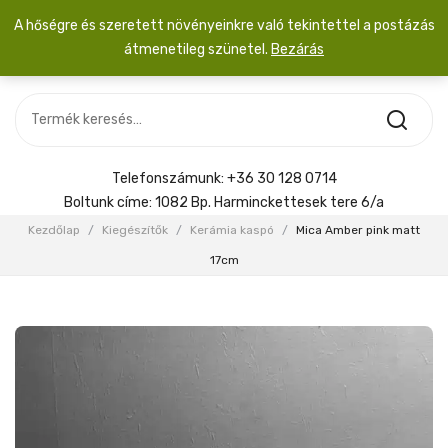
A hőségre és szeretett növényeinkre való tekintettel a postázás
átmenetileg szünetel.
Bezárás
Nincs termék a kosárban.
MOST ÉRKEZETT
Most érkezett
Szobanövény
SZOBANÖVÉNY
Hoya
Kiegészítők
HOYA
Telefonszámunk:
+36 30 128 0714
Menyasszonyi csokor
Boltunk címe:
1082 Bp. Harminckettesek tere 6/a
KIEGÉSZÍTŐK
Kezdőlap
/
Kiegészítők
/
Kerámia kaspó
/
Mica Amber pink matt
MENYASSZONYI CSOKOR
17cm