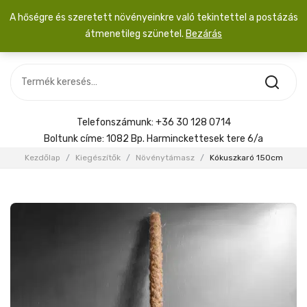
A hőségre és szeretett növényeinkre való tekintettel a postázás
átmenetileg szünetel.
Bezárás
Nincs termék a kosárban.
MOST ÉRKEZETT
Most érkezett
Szobanövény
SZOBANÖVÉNY
Hoya
Kiegészítők
HOYA
Telefonszámunk:
+36 30 128 0714
Menyasszonyi csokor
Boltunk címe:
1082 Bp. Harminckettesek tere 6/a
KIEGÉSZÍTŐK
Kezdőlap
/
Kiegészítők
/
Növénytámasz
/
Kókuszkaró 150cm
MENYASSZONYI CSOKOR