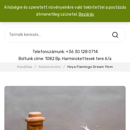
A hőségre és szeretett növényeinkre való tekintettel a postázás
átmenetileg szünetel.
Bezárás
Nincs termék a kosárban.
MOST ÉRKEZETT
Most érkezett
Szobanövény
SZOBANÖVÉNY
Hoya
Kiegészítők
HOYA
Telefonszámunk:
+36 30 128 0714
Menyasszonyi csokor
Boltunk címe:
1082 Bp. Harminckettesek tere 6/a
KIEGÉSZÍTŐK
Kezdőlap
/
Szobanövény
/
Hoya Flamingo Dream 11cm
MENYASSZONYI CSOKOR