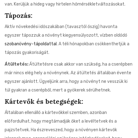
van. Kerüljük a hideg vagy hirtelen hőmérsékletváltozásokat.
Tápozás:
Aktív növekedési időszakában (tavasztól őszig) havonta
egyszer tápozzuk a növényt kiegyensúlyozott, vízben oldódó
szobanövény-tápoldattal
. A téli hónapokban csökkenthetjük a
tápozás gyakoriságát.
Átültetés:
Átültetésre csak akkor van szükség, ha a cserépben
már nincs elég hely a növénynek. Az átültetés általában évente
egyszer ajánlott. Ügyeljünk arra, hogy a növényt ne vesszük ki
túl gyakran a cserépből, mert a gyökerek sérülhetnek.
Kártevők és betegségek:
Általában ellenálló a kártevőkkel szemben, azonban
előfordulhat, hogy megtámadják őket a levéltetvek és a
pajzstetvek. Ha észreveszed, hogy a növényen kártevők