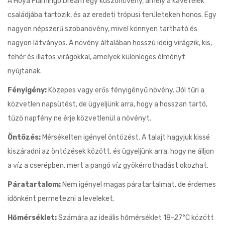
A Hoya Flamingo Dream egy kúszónövény, amely a kávéfélék
családjába tartozik, és az eredeti trópusi területeken honos. Egy
nagyon népszerű szobanövény, mivel könnyen tartható és
nagyon látványos. A növény általában hosszú ideig virágzik, kis,
fehér és illatos virágokkal, amelyek különleges élményt
nyújtanak.
Fényigény:
Közepes vagy erős fényigényű növény. Jól tűri a
közvetlen napsütést, de ügyeljünk arra, hogy a hosszan tartó,
tűző napfény ne érje közvetlenül a növényt.
Öntözés:
Mérsékelten igényel öntözést. A talajt hagyjuk kissé
kiszáradni az öntözések között, és ügyeljünk arra, hogy ne álljon
a víz a cserépben, mert a pangó víz gyökérrothadást okozhat.
Páratartalom:
Nem igényel magas páratartalmat, de érdemes
időnként permetezni a leveleket.
Hőmérséklet:
Számára az ideális hőmérséklet 18-27°C között