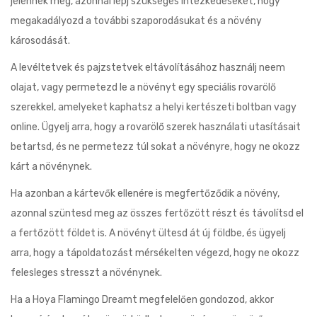
jelennek meg, azonnal lépj szükséges intézkedéseket, hogy
megakadályozd a további szaporodásukat és a növény
károsodását.
A levéltetvek és pajzstetvek eltávolításához használj neem
olajat, vagy permetezd le a növényt egy speciális rovarölő
szerekkel, amelyeket kaphatsz a helyi kertészeti boltban vagy
online. Ügyelj arra, hogy a rovarölő szerek használati utasításait
betartsd, és ne permetezz túl sokat a növényre, hogy ne okozz
kárt a növénynek.
Ha azonban a kártevők ellenére is megfertőződik a növény,
azonnal szüntesd meg az összes fertőzött részt és távolítsd el
a fertőzött földet is. A növényt ültesd át új földbe, és ügyelj
arra, hogy a tápoldatozást mérsékelten végezd, hogy ne okozz
felesleges stresszt a növénynek.
Ha a Hoya Flamingo Dreamt megfelelően gondozod, akkor