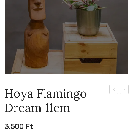
Hoya Flamingo
Crassipetio
11cm
Dream 11cm
Splash
11cm
3,500
Ft