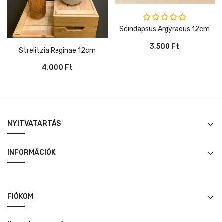
Értékelés:
Scindapsus Argyraeus 12cm
5.00
/ 5
3,500
Ft
Strelitzia Reginae 12cm
4,000
Ft
NYITVATARTÁS
INFORMÁCIÓK
FIÓKOM