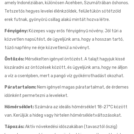
amely Indonéziában, különösen Acehben, Szumátrában őshonos.
Tetszetős hegyes levelei élénkzöldek, felületükön sötétzöld
erek futnak, gyönyörű csillag alakú mintát hozva létre.
Fényigény:
Közepes vagy erős fényigényű növény. Jól tűri a
közvetlen napsütést, de ügyeljünk arra, hogy a hosszan tartó,
tűző napfény ne érje közvetlenül a növényt.
Öntözés:
Mérsékelten igényel öntözést. A talajt hagyjuk kissé
kiszáradni az öntözések között, és ügyeljünk arra, hogy ne álljon
a víz a cserépben, mert a pangó víz gyökérrothadást okozhat.
Páratartalom:
Nem igényel magas páratartalmat, de érdemes
időnként permetezni a leveleket.
Hőmérséklet:
Számára az ideális hőmérséklet 18-27°C között
van. Kerüljük a hideg vagy hirtelen hőmérsékletváltozásokat.
Tápozás:
Aktív növekedési időszakában (tavasztól őszig)