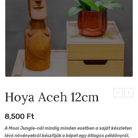
Hoya Aceh 12cm
Luxurians
Erythr
x
12cm
8,500
Ft
Radicans
21cm
A Moai Jungle-nál mindig minden esetben a saját készleten
lévő növényekről készítjük a képet egy átlagos példányról.