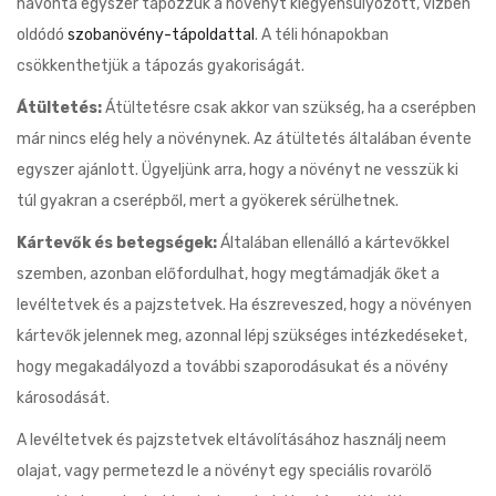
havonta egyszer tápozzuk a növényt kiegyensúlyozott, vízben
oldódó
szobanövény-tápoldattal
. A téli hónapokban
csökkenthetjük a tápozás gyakoriságát.
Átültetés:
Átültetésre csak akkor van szükség, ha a cserépben
már nincs elég hely a növénynek. Az átültetés általában évente
egyszer ajánlott. Ügyeljünk arra, hogy a növényt ne vesszük ki
túl gyakran a cserépből, mert a gyökerek sérülhetnek.
Kártevők és betegségek:
Általában ellenálló a kártevőkkel
szemben, azonban előfordulhat, hogy megtámadják őket a
levéltetvek és a pajzstetvek. Ha észreveszed, hogy a növényen
kártevők jelennek meg, azonnal lépj szükséges intézkedéseket,
hogy megakadályozd a további szaporodásukat és a növény
károsodását.
A levéltetvek és pajzstetvek eltávolításához használj neem
olajat, vagy permetezd le a növényt egy speciális rovarölő