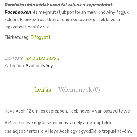
Rendelés után kérlek vedd fel velünk a kapcsolatot
Facebookon
és megmutatjuk pontosan melyik növény fogjuk
küldeni. Ellenkező esetben a rendelkezésünkre állók közül a
legszebbet postázzuk.
Elérhetőség:
Elfogyott
Cikkszám:
3213512358225
Kategória:
Szobanövény
Leírás
Vélemények (0)
Hoya Aceh 12 cm-es cserépben. Több növény van összeültetve
A Máriakönnye egy kúszónövény, amely ameténgfélék
családjába tartozik. A Hoya Aceh egy egyedülálló trópusi növény,