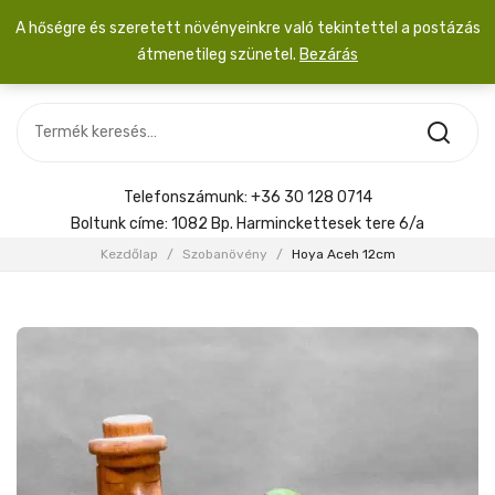
A hőségre és szeretett növényeinkre való tekintettel a postázás
átmenetileg szünetel.
Bezárás
Nincs termék a kosárban.
MOST ÉRKEZETT
Most érkezett
Szobanövény
SZOBANÖVÉNY
Hoya
Kiegészítők
HOYA
Telefonszámunk:
+36 30 128 0714
Menyasszonyi csokor
Boltunk címe:
1082 Bp. Harminckettesek tere 6/a
KIEGÉSZÍTŐK
Kezdőlap
/
Szobanövény
/
Hoya Aceh 12cm
MENYASSZONYI CSOKOR