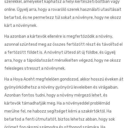
szerekkel, amelyeket kaphatsz a helyi kertészeti boltban vagy
online. Ügyelj arra, hogy a rovarölő szerek használati utasításait
betartsd, és ne permetezz túl sokat a növényre, hogy ne okozz
kárt a növénynek.
Ha azonban a kártevők ellenére is megfertőződik a növény,
azonnal szüntesd meg az összes fertőzött részt és távolítsd el
a fertőzött földet is. A növényt ültesd át új földbe, és ügyelj
arra, hogy a tápoldatozást mérsékelten végezd, hogy ne okozz
felesleges stresszt a növénynek.
Ha a Hoya Aceht megfelelően gondozod, akkor hosszú éveken át
gyönyörködhetsz a növény gyönyörű leveleiben és virágaiban.
Azonban fontos tudni, hogy a növény mérgező lehet, és
kártevők támadhatják meg. Ha a növényeddel problémád
merülne fel, ne habozz segítséget kérni a szakértőktől. Ha
betartod a fenti útmutatót, biztos lehetsz abban, hogy sok
örömet fog okozni számodra és otthonod számára. Ha