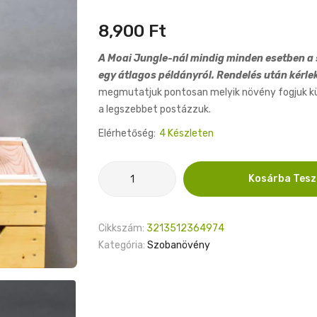
8,900
Ft
A Moai Jungle-nál mindig minden esetben a s
egy átlagos példányról. Rendelés után kérle
megmutatjuk pontosan melyik növény fogjuk küld
a legszebbet postázzuk.
Elérhetőség:
4 Készleten
Gymnocalycium
Kosárba Tes
Japan
Godji
T-
Cikkszám:
3213512364974
Rex
Kategória:
Szobanövény
10cm
mennyiség