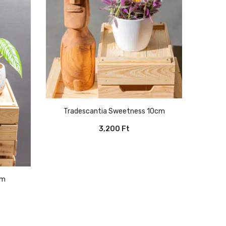
Tradescantia Sweetness 10cm
3,200
Ft
cm