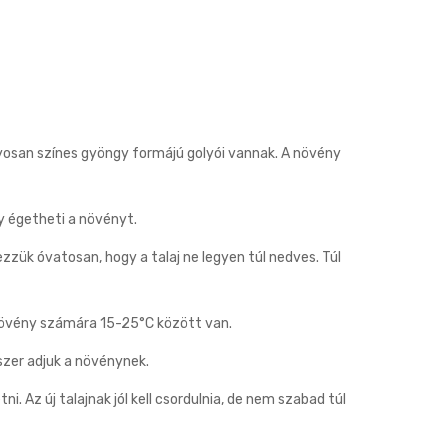
yosan színes gyöngy formájú golyói vannak. A növény
y égetheti a növényt.
zzük óvatosan, hogy a talaj ne legyen túl nedves. Túl
 növény számára 15-25°C között van.
szer adjuk a növénynek.
. Az új talajnak jól kell csordulnia, de nem szabad túl