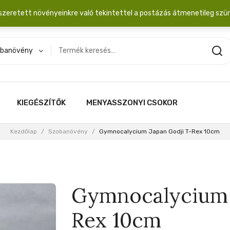
dobozba. 20.000 Ft érték felett INGYEN posta!
szeretett növényeinkre való tekintettel a postázás átmenetileg szü
banövény
KIEGÉSZÍTŐK
MENYASSZONYI CSOKOR
Kezdőlap
/
Szobanövény
/
Gymnocalycium Japan Godji T-Rex 10cm
Gymnocalycium 
Rex 10cm