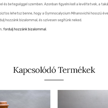
vel és betegséggel szemben. Azonban figyelni kell a levéltetvek, a t
 biztos lehetsz benne, hogy a Gymnocalycium Mihanovichii hosszú év
ulj hozzánk bizalommal, és szívesen segítünk neked.
n,
fordulj hozzánk bizalommal
.
Kapcsolódó Termékek