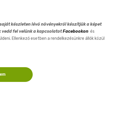
6cm
aját készleten lévő növényekről készítjük a képet
k vedd fel velünk a kapcsolatot
Facebookon
és
eni. Ellenkező esetben a rendelkezésünkre állók közül
zem