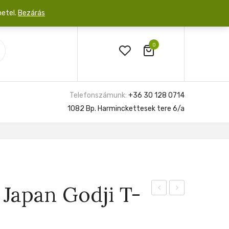
netel.
Bezárás
0
Telefonszámunk:
+36 30 128 0714
1082 Bp. Harminckettesek tere 6/a
Japan Godji T-
Sugar
Silver
6cm
Hero