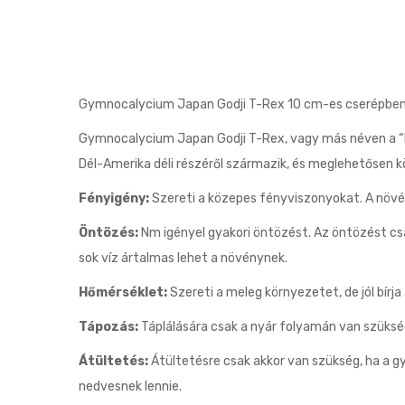
Gymnocalycium Japan Godji T-Rex 10 cm-es cserépbe
Gymnocalycium Japan Godji T-Rex, vagy más néven a “hi
Dél-Amerika déli részéről származik, és meglehetősen 
Fényigény:
Szereti a közepes fényviszonyokat. A növén
Öntözés:
Nm igényel gyakori öntözést. Az öntözést csak
sok víz ártalmas lehet a növénynek.
Hőmérséklet:
Szereti a meleg környezetet, de jól bír
Tápozás:
Táplálására csak a nyár folyamán van szüksé
Átültetés:
Átültetésre csak akkor van szükség, ha a gyö
nedvesnek lennie.