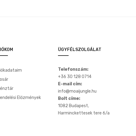
IÓKOM
ÜGYFÉLSZOLGÁLAT
Telefonszám:
iókadataim
+36 30 128 0714
osár
E-mail cím:
énztár
info@moaijungle.hu
endelési Előzmények
Bolt címe:
1082 Budapest,
Harminckettesek tere 6/a