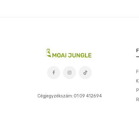
F
F
K
t
P
Cégjegyzékszám: 01 09 412694
R