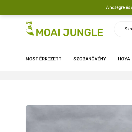
Szállítási díj: 2.200 Ft/csomag átlagosan 3-5 növény fér egy 
A hőségre és 
Szo
MOST ÉRKEZETT
SZOBANÖVÉNY
HOYA