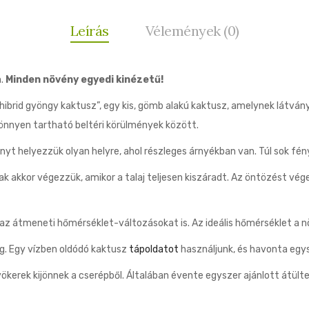
Leírás
Vélemények (0)
n.
Minden növény egyedi kinézetű!
brid gyöngy kaktusz”, egy kis, gömb alakú kaktusz, amelynek látván
könnyen tartható beltéri körülmények között.
yt helyezzük olyan helyre, ahol részleges árnyékban van. Túl sok fén
 akkor végezzük, amikor a talaj teljesen kiszáradt. Az öntözést vége
ja az átmeneti hőmérséklet-változásokat is. Az ideális hőmérséklet a
g. Egy vízben oldódó kaktusz
tápoldatot
használjunk, és havonta egy
kerek kijönnek a cserépből. Általában évente egyszer ajánlott átültetni