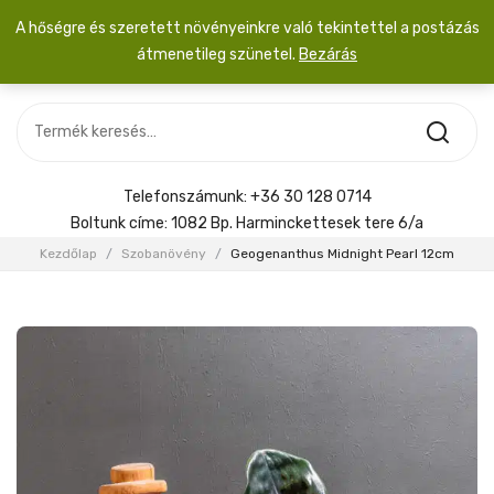
A hőségre és szeretett növényeinkre való tekintettel a postázás
átmenetileg szünetel.
Bezárás
Nincs termék a kosárban.
MOST ÉRKEZETT
Most érkezett
Szobanövény
SZOBANÖVÉNY
Hoya
Kiegészítők
HOYA
Telefonszámunk:
+36 30 128 0714
Menyasszonyi csokor
Boltunk címe:
1082 Bp. Harminckettesek tere 6/a
KIEGÉSZÍTŐK
Kezdőlap
/
Szobanövény
/
Geogenanthus Midnight Pearl 12cm
MENYASSZONYI CSOKOR