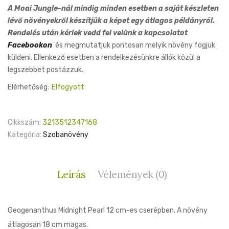
price
price
A Moai Jungle-nál mindig minden esetben a saját készleten
was:
is:
lévő növényekről készítjük a képet egy átlagos példányról.
6,500 Ft.
4,500 Ft.
Rendelés után kérlek vedd fel velünk a kapcsolatot
Facebookon
és megmutatjuk pontosan melyik növény fogjuk
küldeni. Ellenkező esetben a rendelkezésünkre állók közül a
legszebbet postázzuk.
Elérhetőség:
Elfogyott
Cikkszám:
3213512347168
Kategória:
Szobanövény
Leírás
Vélemények (0)
Geogenanthus Midnight Pearl 12 cm-es cserépben. A növény
átlagosan 18 cm magas.