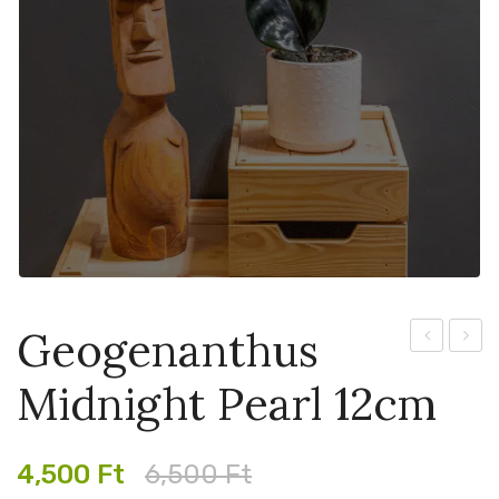
Geogenanthus
Pink
Light
Midnight Pearl 12cm
Princess
Veins
Marble
12cm
9cm
Original
Current
4,500
Ft
6,500
Ft