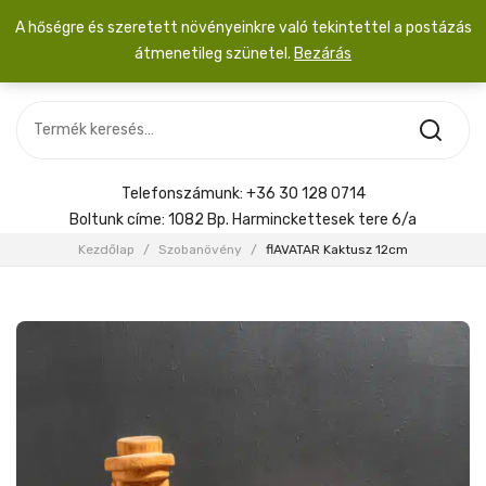
A hőségre és szeretett növényeinkre való tekintettel a postázás
átmenetileg szünetel.
Bezárás
Nincs termék a kosárban.
MOST ÉRKEZETT
Most érkezett
Szobanövény
SZOBANÖVÉNY
Hoya
Kiegészítők
HOYA
Telefonszámunk:
+36 30 128 0714
Menyasszonyi csokor
Boltunk címe:
1082 Bp. Harminckettesek tere 6/a
KIEGÉSZÍTŐK
Kezdőlap
/
Szobanövény
/
flAVATAR Kaktusz 12cm
MENYASSZONYI CSOKOR