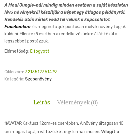
A Moai Jungle-nál mindig minden esetben a saját készleten
lévő növényekről készítjük a képet egy átlagos példányról.
Rendelés után kérlek vedd fel velünk a kapcsolatot
Facebookon
és megmutatjuk pontosan melyik növény fogjuk
küldeni. Ellenkező esetben a rendelkezésünkre állók közül a
legszebbet postázzuk.
Elérhetőség:
Elfogyott
Cikkszám:
3213512351479
Kategória:
Szobanövény
Leírás
Vélemények (0)
flAVATAR Kaktusz 12cm-es cserépben. A növény áltagosan 10
cm magas fajtája váltózó, két egyforma nincsen.
Világít a