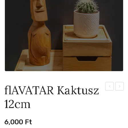
flAVATAR Kaktusz
Kaktusz
Drace
12cm
fém
Fragr
kaspókban
9cm
9cm
6,000
Ft