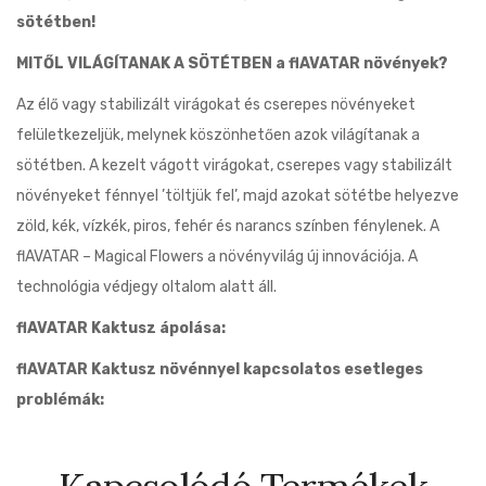
sötétben!
MITŐL VILÁGÍTANAK A SÖTÉTBEN a flAVATAR növények?
Az élő vagy stabilizált virágokat és cserepes növényeket
felületkezeljük, melynek köszönhetően azok világítanak a
sötétben. A kezelt vágott virágokat, cserepes vagy stabilizált
növényeket fénnyel ’töltjük fel’, majd azokat sötétbe helyezve
zöld, kék, vízkék, piros, fehér és narancs színben fénylenek. A
flAVATAR – Magical Flowers a növényvilág új innovációja. A
technológia védjegy oltalom alatt áll.
flAVATAR Kaktusz ápolása:
flAVATAR Kaktusz növénnyel kapcsolatos esetleges
problémák: