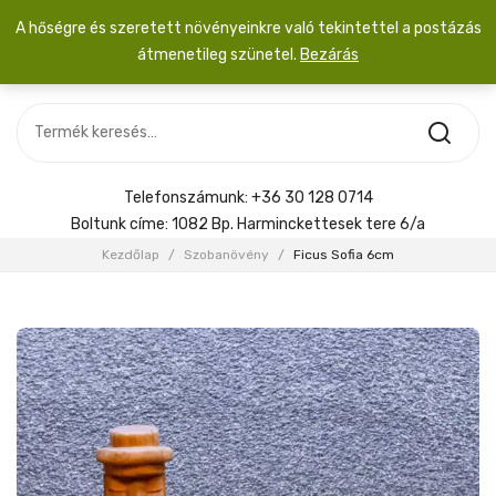
A hőségre és szeretett növényeinkre való tekintettel a postázás
átmenetileg szünetel.
Bezárás
Nincs termék a kosárban.
MOST ÉRKEZETT
Most érkezett
Szobanövény
SZOBANÖVÉNY
Hoya
Kiegészítők
HOYA
Telefonszámunk:
+36 30 128 0714
Menyasszonyi csokor
Boltunk címe:
1082 Bp. Harminckettesek tere 6/a
KIEGÉSZÍTŐK
Kezdőlap
/
Szobanövény
/
Ficus Sofia 6cm
MENYASSZONYI CSOKOR