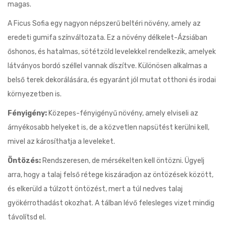
magas.
A Ficus Sofia egy nagyon népszerű beltéri növény, amely az
eredeti gumifa színváltozata. Ez a növény délkelet-Ázsiában
őshonos, és hatalmas, sötétzöld levelekkel rendelkezik, amelyek
látványos bordó széllel vannak díszítve. Különösen alkalmas a
belső terek dekorálására, és egyaránt jól mutat otthoni és irodai
környezetben is.
Fényigény:
Közepes-fényigényű növény, amely elviseli az
árnyékosabb helyeket is, de a közvetlen napsütést kerülni kell,
mivel az károsíthatja a leveleket.
Öntözés:
Rendszeresen, de mérsékelten kell öntözni. Ügyelj
arra, hogy a talaj felső rétege kiszáradjon az öntözések között,
és elkerüld a túlzott öntözést, mert a túl nedves talaj
gyökérrothadást okozhat. A tálban lévő felesleges vizet mindig
távolítsd el.