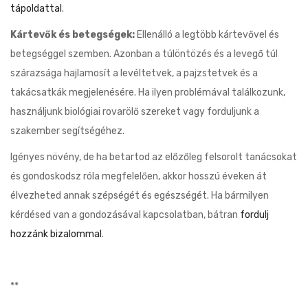
tápoldattal
.
Kártevők és betegségek:
Ellenálló a legtöbb kártevővel és
betegséggel szemben. Azonban a túlöntözés és a levegő túl
szárazsága hajlamosít a levéltetvek, a pajzstetvek és a
takácsatkák megjelenésére. Ha ilyen problémával találkozunk,
használjunk biológiai rovarölő szereket vagy forduljunk a
szakember segítségéhez.
Igényes növény, de ha betartod az előzőleg felsorolt ​​tanácsokat
és gondoskodsz róla megfelelően, akkor hosszú éveken át
élvezheted annak szépségét és egészségét. Ha bármilyen
kérdésed van a gondozásával kapcsolatban, bátran
fordulj
hozzánk bizalommal
.
**