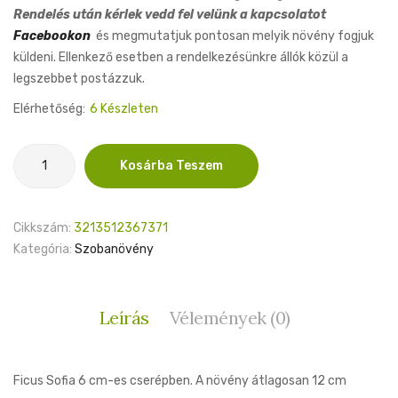
Rendelés után kérlek vedd fel velünk a kapcsolatot
Facebookon
és megmutatjuk pontosan melyik növény fogjuk
küldeni. Ellenkező esetben a rendelkezésünkre állók közül a
legszebbet postázzuk.
Elérhetőség:
6 Készleten
Ficus
Kosárba Teszem
Sofia
6cm
mennyiség
Cikkszám:
3213512367371
Kategória:
Szobanövény
Leírás
Vélemények (0)
Ficus Sofia 6 cm-es cserépben. A növény átlagosan 12 cm