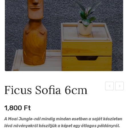
Ficus Sofia 6cm
Melanochr
Minim
11cm
Varieg
1,800
Ft
B
6cm
A Moai Jungle-nál mindig minden esetben a saját készleten
lévő növényekről készítjük a képet egy átlagos példányról.