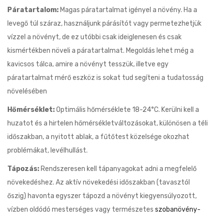
Páratartalom:
Magas páratartalmat igényel a növény. Ha a
levegő túl száraz, használjunk párásítót vagy permetezhetjük
vízzel a növényt, de ez utóbbi csak ideiglenesen és csak
kismértékben növeli a páratartalmat. Megoldás lehet még a
kavicsos tálca, amire a növényt tesszük, illetve egy
páratartalmat mérő eszköz is sokat tud segíteni a tudatosság
növelésében
Hőmérséklet:
Optimális hőmérséklete 18-24°C. Kerülni kell a
huzatot és a hirtelen hőmérsékletváltozásokat, különösen a téli
időszakban, a nyitott ablak, a fűtőtest közelsége okozhat
problémákat, levélhullást.
Tápozás:
Rendszeresen kell tápanyagokat adni a megfelelő
növekedéshez. Az aktív növekedési időszakban (tavasztól
őszig) havonta egyszer tápozd a növényt kiegyensúlyozott,
vízben oldódó mesterséges vagy természetes
szobanövény-