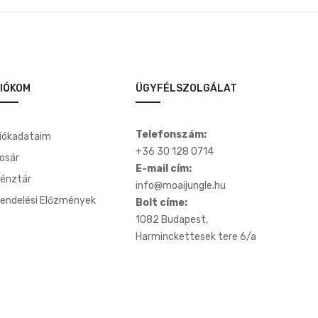
IÓKOM
ÜGYFÉLSZOLGÁLAT
Telefonszám:
iókadataim
+36 30 128 0714
osár
E-mail cím:
énztár
info@moaijungle.hu
endelési Előzmények
Bolt címe:
1082 Budapest,
Harminckettesek tere 6/a