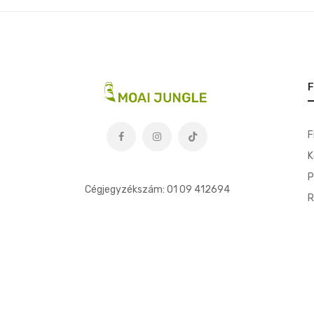
F
F
K
t
P
Cégjegyzékszám: 01 09 412694
R