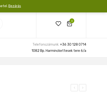
netel.
Bezárás
0
Telefonszámunk:
+36 30 128 0714
1082 Bp. Harminckettesek tere 6/a
Zamiifolia
face
Variegata
9cm