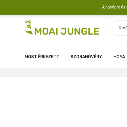
Szállítási díj: 2.200 Ft/csomag átlagosan 3-5 növény fér egy 
A hőségre és 
Ker
MOST ÉRKEZETT
SZOBANÖVÉNY
HOYA