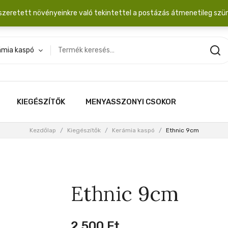
dobozba. 20.000 Ft érték felett INGYEN posta!
szeretett növényeinkre való tekintettel a postázás átmenetileg szü
ámia kaspó
KIEGÉSZÍTŐK
MENYASSZONYI CSOKOR
Kezdőlap
/
Kiegészítők
/
Kerámia kaspó
/
Ethnic 9cm
Ethnic 9cm
2,500
Ft