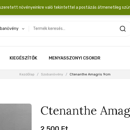
dobozba. 20.000 Ft érték felett INGYEN posta!
szeretett növényeinkre való tekintettel a postázás átmenetileg szü
banövény
KIEGÉSZÍTŐK
MENYASSZONYI CSOKOR
Kezdőlap
/
Szobanövény
/
Ctenanthe Amagris 9cm
Ctenanthe Amag
2,500
Ft