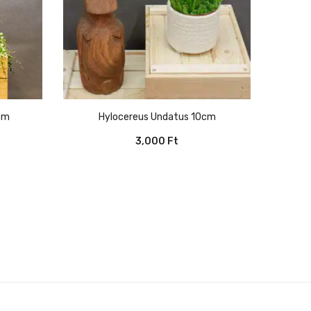
4cm
Hylocereus Undatus 10cm
3,000
Ft