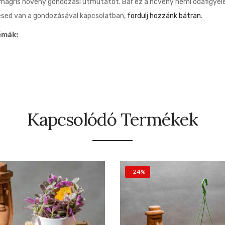
agris növény gondozási útmutatót. Bár ez a növény némi odafigyelés
ésed van a gondozásával kapcsolatban,
fordulj hozzánk bátran
.
émák:
Kapcsolódó Termékek
-24%