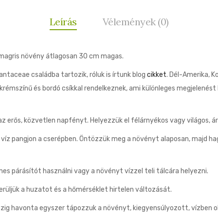
Leírás
Vélemények (0)
magris növény átlagosan 30 cm magas.
ntaceae családba tartozik, róluk is írtunk blog
cikket
. Dél-Amerika, K
, krémszínű és bordó csíkkal rendelkeznek, ami különleges megjelenés
z erős, közvetlen napfényt. Helyezzük el félárnyékos vagy világos, ár
a víz pangjon a cserépben. Öntözzük meg a növényt alaposan, majd hagy
s párásítót használni vagy a növényt vízzel teli tálcára helyezni.
rüljük a huzatot és a hőmérséklet hirtelen változását.
szig havonta egyszer tápozzuk a növényt, kiegyensúlyozott, vízben 