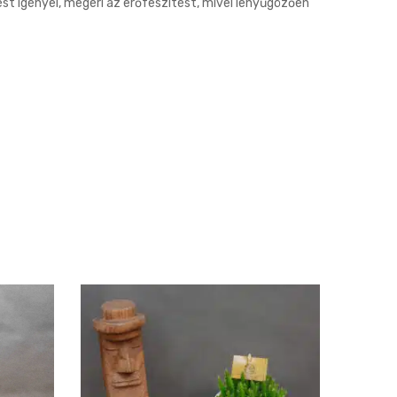
t igényel, megéri az erőfeszítést, mivel lenyűgözően