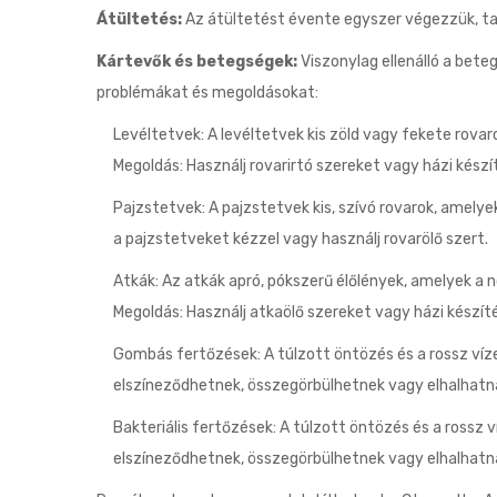
Átültetés:
Az átültetést évente egyszer végezzük, tav
Kártevők és betegségek:
Viszonylag ellenálló a bet
problémákat és megoldásokat:
Levéltetvek: A levéltetvek kis zöld vagy fekete rova
Megoldás: Használj rovarirtó szereket vagy házi készí
Pajzstetvek: A pajzstetvek kis, szívó rovarok, amelye
a pajzstetveket kézzel vagy használj rovarölő szert.
Atkák: Az atkák apró, pókszerű élőlények, amelyek a 
Megoldás: Használj atkaölő szereket vagy házi készíté
Gombás fertőzések: A túlzott öntözés és a rossz víz
elszíneződhetnek, összegörbülhetnek vagy elhalhatna
Bakteriális fertőzések: A túlzott öntözés és a rossz 
elszíneződhetnek, összegörbülhetnek vagy elhalhatna