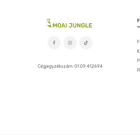
F
F
K
t
P
Cégjegyzékszám: 01 09 412694
R