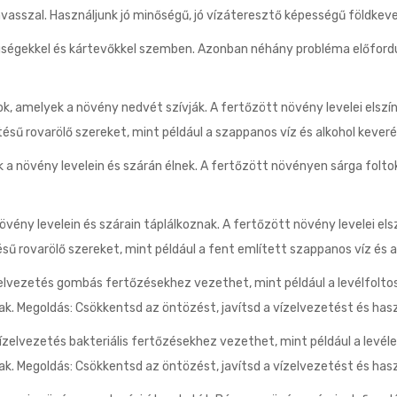
asszal. Használjunk jó minőségű, jó vízáteresztő képességű földkeve
egségekkel és kártevőkkel szemben. Azonban néhány probléma előfordu
rok, amelyek a növény nedvét szívják. A fertőzött növény levelei els
tésű rovarölő szereket, mint például a szappanos víz és alkohol keveré
k a növény levelein és szárán élnek. A fertőzött növényen sárga folto
növény levelein és szárain táplálkoznak. A fertőzött növény levelei e
sű rovarölő szereket, mint például a fent említett szappanos víz és a
elvezetés gombás fertőzésekhez vezethet, mint például a levélfoltos
k. Megoldás: Csökkentsd az öntözést, javítsd a vízelvezetést és has
vízelvezetés bakteriális fertőzésekhez vezethet, mint például a levél
k. Megoldás: Csökkentsd az öntözést, javítsd a vízelvezetést és hasz