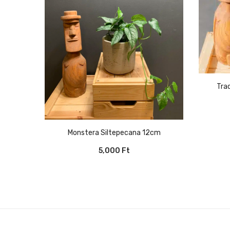
Tr
Monstera Siltepecana 12cm
5,000
Ft