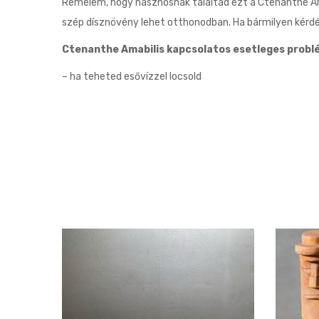
Remélem, hogy hasznosnak találtad ezt a Ctenanthe Am
szép dísznövény lehet otthonodban. Ha bármilyen kérd
Ctenanthe Amabilis kapcsolatos esetleges probl
– ha teheted esővízzel locsold