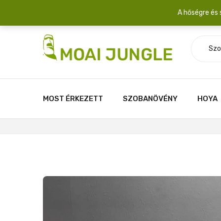
Szállítási díj: 2.200 Ft/csomag átlagosan 3-5 növény fér egy 
A hőségre és 
Szo
MOST ÉRKEZETT
SZOBANÖVÉNY
HOYA