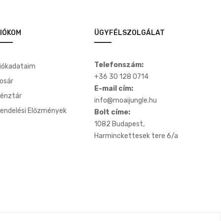
IÓKOM
ÜGYFÉLSZOLGÁLAT
Telefonszám:
iókadataim
+36 30 128 0714
osár
E-mail cím:
énztár
info@moaijungle.hu
endelési Előzmények
Bolt címe:
1082 Budapest,
Harminckettesek tere 6/a