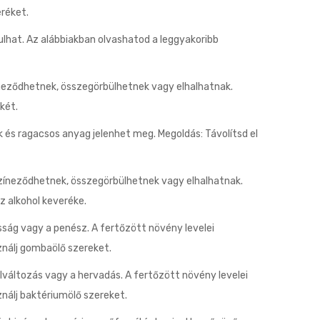
réket.
lhat. Az alábbiakban olvashatod a leggyakoribb
zíneződhetnek, összegörbülhetnek vagy elhalhatnak.
két.
k és ragacsos anyag jelenhet meg. Megoldás: Távolítsd el
lszíneződhetnek, összegörbülhetnek vagy elhalhatnak.
z alkohol keveréke.
ság vagy a penész. A fertőzött növény levelei
ználj gombaölő szereket.
elváltozás vagy a hervadás. A fertőzött növény levelei
nálj baktériumölő szereket.