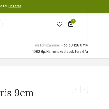
netel.
Bezárás
0
Telefonszámunk:
+36 30 128 0714
1082 Bp. Harminckettesek tere 6/a
ris 9cm
Ivy
Gigas
Green
12cm