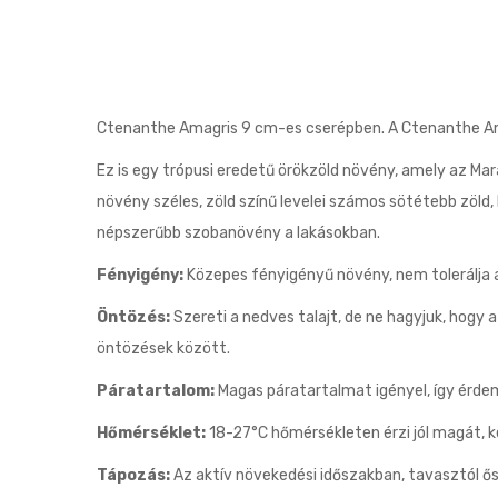
Ctenanthe Amagris 9 cm-es cserépben. A Ctenanthe A
Ez is egy trópusi eredetű örökzöld növény, amely az Mara
növény széles, zöld színű levelei számos sötétebb zöld
népszerűbb szobanövény a lakásokban.
Fényigény:
Közepes fényigényű növény, nem tolerálja a
Öntözés:
Szereti a nedves talajt, de ne hagyjuk, hogy 
öntözések között.
Páratartalom:
Magas páratartalmat igényel, így érdeme
Hőmérséklet:
18-27°C hőmérsékleten érzi jól magát, ke
Tápozás:
Az aktív növekedési időszakban, tavasztól ő