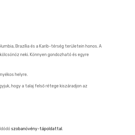
olumbia, Brazília és a Karib-térség területein honos. A
t kölcsönöz neki. Könnyen gondozható és egyre
nyékos helyre.
juk, hogy a talaj felső rétege kiszáradjon az
oldódó
szobanövény-tápoldattal
.