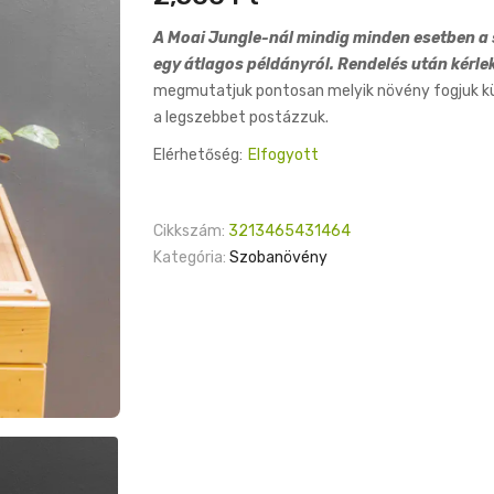
A Moai Jungle-nál mindig minden esetben a s
egy átlagos példányról. Rendelés után kérle
megmutatjuk pontosan melyik növény fogjuk küld
a legszebbet postázzuk.
Elérhetőség:
Elfogyott
Cikkszám:
3213465431464
Kategória:
Szobanövény