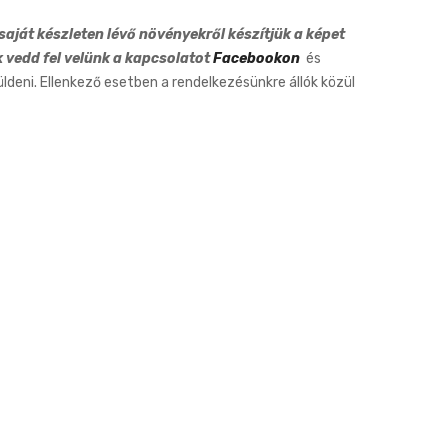
19cm
aját készleten lévő növényekről készítjük a képet
k vedd fel velünk a kapcsolatot
Facebookon
és
eni. Ellenkező esetben a rendelkezésünkre állók közül