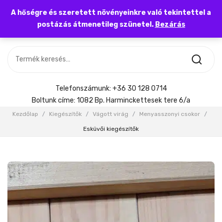
A hőségre és szeretett növényeinkre való tekintettel a
postázás átmenetileg szünetel.
Bezárás
Nincs termék a kosárban.
MOST ÉRKEZETT
Most érkezett
Szobanövény
SZOBANÖVÉNY
Hoya
Kiegészítők
HOYA
Telefonszámunk:
+36 30 128 0714
Menyasszonyi csokor
Boltunk címe:
1082 Bp. Harminckettesek tere 6/a
KIEGÉSZÍTŐK
Kezdőlap
/
Kiegészítők
/
Vágott virág
/
Menyasszonyi csokor
/
MENYASSZONYI CSOKOR
Esküvői kiegészítők