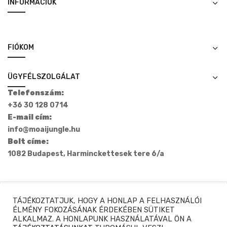
INFORMÁCIÓK
FIÓKOM
ÜGYFÉLSZOLGÁLAT
Telefonszám:
+36 30 128 0714
E-mail cím:
info@moaijungle.hu
Bolt címe:
1082 Budapest, Harminckettesek tere 6/a
TÁJÉKOZTATJUK, HOGY A HONLAP A FELHASZNÁLÓI
Copyright © 2020-2025 Moaijungle.hu. Minden Jog
ÉLMÉNY FOKOZÁSÁNAK ÉRDEKÉBEN SÜTIKET
ALKALMAZ. A HONLAPUNK HASZNÁLATÁVAL ÖN A
Fenntartva.