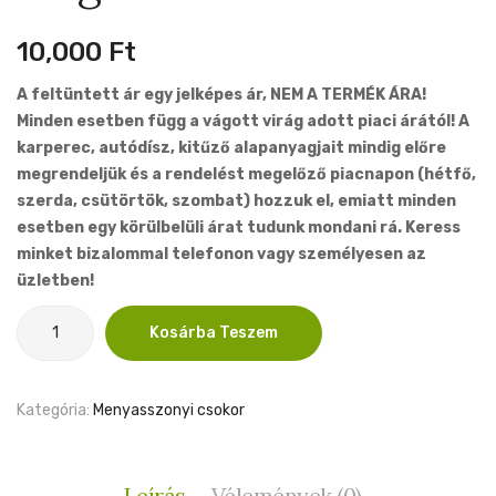
003
13cm
lila
10,000
Ft
A feltüntett ár egy jelképes ár, NEM A TERMÉK ÁRA!
Minden esetben függ a vágott virág adott piaci árától! A
karperec, autódísz, kitűző alapanyagjait mindig előre
megrendeljük és a rendelést megelőző piacnapon (hétfő,
szerda, csütörtök, szombat) hozzuk el, emiatt minden
esetben egy körülbelüli árat tudunk mondani rá. Keress
minket bizalommal telefonon vagy személyesen az
üzletben!
Esküvői
Kosárba Teszem
kiegészítők
mennyiség
Kategória:
Menyasszonyi csokor
Leírás
Vélemények (0)