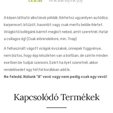
A képen látható alkotások példák. Kérhetsz ugyanilyen autódísz,
karperecet, kitűzőt, hasonlót vagy csak meríts belőle ihletet.
Virágkötő kollégánk bármit megköt neked, amit szeretnél. Határ
a csillagos ég! (Csak előrendelésre, min. 7nap)
A felhasznált vágott virágok évszakok, ünnepek függvénye,
nem biztos, hogy épp készleten van a boltban, de szinte minden
esetben be tudjuk szerezni. Ezért ha ilyet szeretnél, akkor
rendelésedet egy héttel korábban add le.
Ne feledd. Nálunk “A” vevő vagy nem pedig csak egy vevő!
Kapcsolódó Termékek