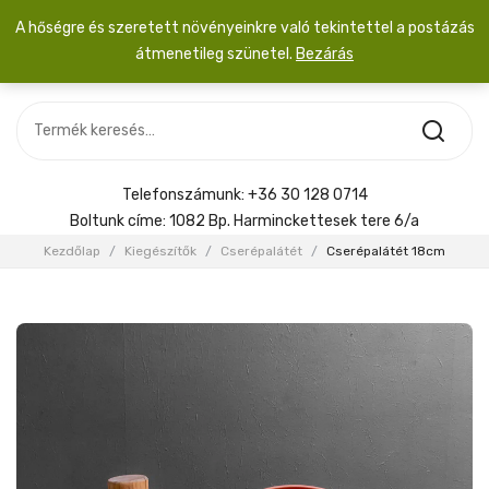
A hőségre és szeretett növényeinkre való tekintettel a postázás
átmenetileg szünetel.
Bezárás
Nincs termék a kosárban.
MOST ÉRKEZETT
Most érkezett
Szobanövény
SZOBANÖVÉNY
Hoya
Kiegészítők
HOYA
Telefonszámunk:
+36 30 128 0714
Menyasszonyi csokor
Boltunk címe:
1082 Bp. Harminckettesek tere 6/a
KIEGÉSZÍTŐK
Kezdőlap
/
Kiegészítők
/
Cserépalátét
/
Cserépalátét 18cm
MENYASSZONYI CSOKOR