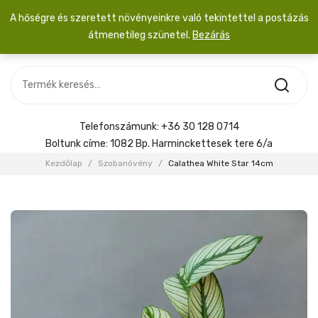
A hőségre és szeretett növényeinkre való tekintettel a postázás
átmenetileg szünetel.
Bezárás
Nincs termék a kosárban.
MOST ÉRKEZETT
Most érkezett
Szobanövény
SZOBANÖVÉNY
Hoya
Kiegészítők
HOYA
Telefonszámunk:
+36 30 128 0714
Menyasszonyi csokor
Boltunk címe:
1082 Bp. Harminckettesek tere 6/a
KIEGÉSZÍTŐK
Kezdőlap
/
Szobanövény
/
Calathea White Star 14cm
MENYASSZONYI CSOKOR