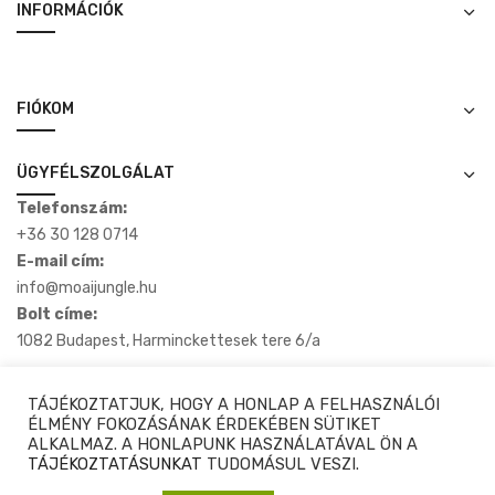
INFORMÁCIÓK
FIÓKOM
ÜGYFÉLSZOLGÁLAT
Telefonszám:
+36 30 128 0714
E-mail cím:
info@moaijungle.hu
Bolt címe:
1082 Budapest, Harminckettesek tere 6/a
TÁJÉKOZTATJUK, HOGY A HONLAP A FELHASZNÁLÓI
ÉLMÉNY FOKOZÁSÁNAK ÉRDEKÉBEN SÜTIKET
ALKALMAZ. A HONLAPUNK HASZNÁLATÁVAL ÖN A
Copyright © 2020-2025 Moaijungle.hu. Minden Jog Fenntartva.
TÁJÉKOZTATÁSUNKAT
TUDOMÁSUL VESZI.