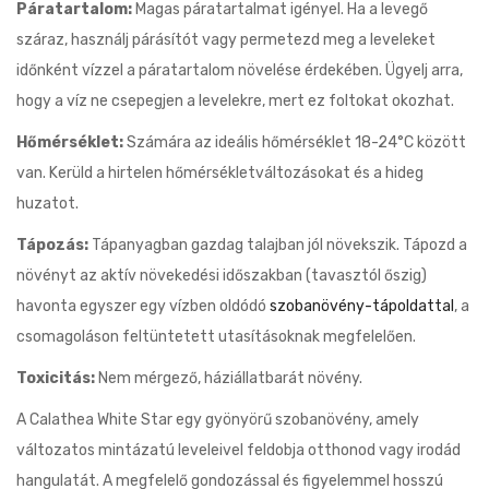
Páratartalom:
Magas páratartalmat igényel. Ha a levegő
száraz, használj párásítót vagy permetezd meg a leveleket
időnként vízzel a páratartalom növelése érdekében. Ügyelj arra,
hogy a víz ne csepegjen a levelekre, mert ez foltokat okozhat.
Hőmérséklet:
Számára az ideális hőmérséklet 18-24°C között
van. Kerüld a hirtelen hőmérsékletváltozásokat és a hideg
huzatot.
Tápozás:
Tápanyagban gazdag talajban jól növekszik. Tápozd a
növényt az aktív növekedési időszakban (tavasztól őszig)
havonta egyszer egy vízben oldódó
szobanövény-tápoldattal
, a
csomagoláson feltüntetett utasításoknak megfelelően.
Toxicitás:
Nem mérgező, háziállatbarát növény.
A Calathea White Star egy gyönyörű szobanövény, amely
változatos mintázatú leveleivel feldobja otthonod vagy irodád
hangulatát. A megfelelő gondozással és figyelemmel hosszú