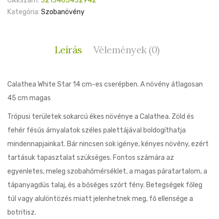
Cikkszám:
3213465432942
Kategória:
Szobanövény
Leírás
Vélemények (0)
Calathea White Star 14 cm-es cserépben. A növény átlagosan
45 cm magas
Trópusi területek sokarcú ékes növénye a Calathea. Zöld és
fehér fésűs árnyalatok széles palettájával boldogíthatja
mindennapjainkat. Bár nincsen sok igénye, kényes növény, ezért
tartásuk tapasztalat szükséges. Fontos számára az
egyenletes, meleg szobahőmérséklet, a magas páratartalom, a
tápanyagdús talaj, és a bőséges szórt fény. Betegségek főleg
túl vagy alulöntözés miatt jelenhetnek meg, fő ellensége a
botritisz.