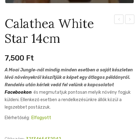
Calathea White
Hastatum
Makoy
Star 14cm
Silver
14cm
Sword
14cm
7,500
Ft
A Moai Jungle-nál mindig minden esetben a saját készleten
lévő növényekről készítjük a képet egy átlagos példányról.
Rendelés után kérlek vedd fel velünk a kapcsolatot
Facebookon
és megmutatjuk pontosan melyik növény fogjuk
küldeni. Ellenkező esetben a rendelkezésünkre állók közül a
legszebbet postázzuk.
Elérhetőség:
Elfogyott