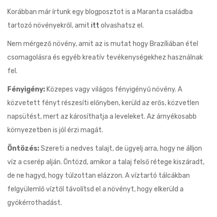
Korábban már írtunk egy blogposztot is a Maranta családba
tartozó növényekről, amit
itt
olvashatsz el.
Nem mérgező növény, amit az is mutat hogy Brazíliában étel
csomagolásra és egyéb kreatív tevékenységekhez használnak
fel.
Fényigény:
Közepes vagy világos fényigényű növény. A
közvetett fényt részesíti előnyben, kerüld az erős, közvetlen
napsütést, mert az károsíthatja a leveleket. Az árnyékosabb
környezetben is jól érzi magát.
Öntözés:
Szereti a nedves talajt, de ügyelj arra, hogy ne álljon
víz a cserép alján. Öntözd, amikor a talaj felső rétege kiszáradt,
de ne hagyd, hogy túlzottan elázzon. A víztartó tálcákban
felgyülemlő víztől távolítsd el a növényt, hogy elkerüld a
gyökérrothadást.