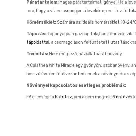
Páratartalom:
Magas páratartalmat igényel. Ha a leve
arra, hogy a víz ne csepegjen a levelekre, mert ez folto
Hőmérséklet:
Számára az ideális hőmérséklet 18-24°C 
Tápozás:
Tápanyagban gazdag talajban jól növekszik. 
tápoldattal
, a csomagoláson feltüntetett utasításokn
Toxicitás:
Nem mérgező, háziállatbarát növény.
A Calathea White Miracle egy gyönyörű szobanövény, am
hosszú éveken át élvezheted ennek a növénynek a széps
Növénnyel kapcsolatos esetleges problémák:
Fő ellensége a
botritisz
, ami a nem megfelelő
öntözés
k