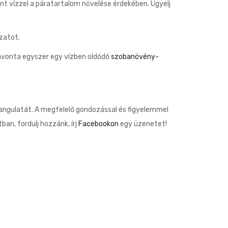
nt vízzel a páratartalom növelése érdekében. Ügyelj
zatot.
havonta egyszer egy vízben oldódó
szobanövény-
hangulatát. A megfelelő gondozással és figyelemmel
n, fordulj hozzánk, írj
Facebookon
egy üzenetet!