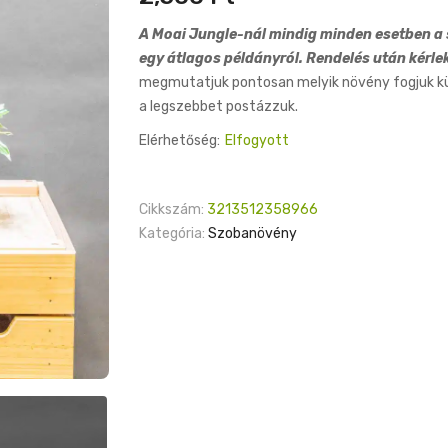
A Moai Jungle-nál mindig minden esetben a s
egy átlagos példányról. Rendelés után kérle
megmutatjuk pontosan melyik növény fogjuk küld
a legszebbet postázzuk.
Elérhetőség:
Elfogyott
Cikkszám:
3213512358966
Kategória:
Szobanövény