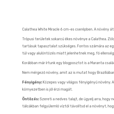
Calathea White Miracle 6 cm-es cserépben. A növény á
Trópusi területek sokarcú ékes növénye a Calathea. Zöld
tartásuk tapasztalat szükséges. Fontos számára az egy
túl vagy alulöntözés miatt jelenhetnek meg, fő ellensége
Korábban már írtunk egy blogposztot is a Maranta csal
Nem mérgező növény, amit az is mutat hogy Brazíliába
Fényigény:
Közepes vagy világos fényigényű növény. A 
környezetben is jól érzi magát.
Öntözés:
Szereti a nedves talajt, de ügyelj arra, hogy n
tálcákban felgyülemlő víztől távolítsd el a növényt, ho