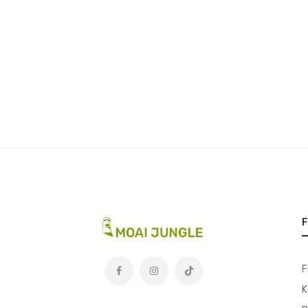
F
F
K