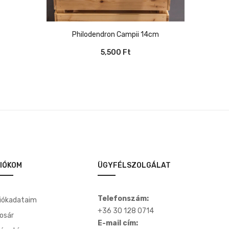
Philodendron Campii 14cm
5,500
Ft
IÓKOM
ÜGYFÉLSZOLGÁLAT
Telefonszám:
iókadataim
+36 30 128 0714
osár
E-mail cím: