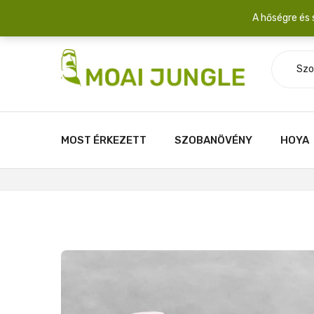
Szállítási díj: 2.200 Ft/csomag átlagosan 3-5 növény fér egy 
A hőségre és 
Szo
MOST ÉRKEZETT
SZOBANÖVÉNY
HOYA