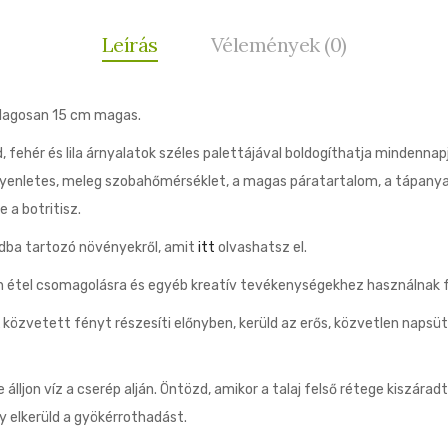
Leírás
Vélemények (0)
tlagosan 15 cm magas.
, fehér és lila árnyalatok széles palettájával boldogíthatja mindennap
enletes, meleg szobahőmérséklet, a magas páratartalom, a tápanyagd
 a botritisz.
ádba tartozó növényekről, amit
itt
olvashatsz el.
n étel csomagolásra és egyéb kreatív tevékenységekhez használnak f
közvetett fényt részesíti előnyben, kerüld az erős, közvetlen napsüt
e álljon víz a cserép alján. Öntözd, amikor a talaj felső rétege kiszára
gy elkerüld a gyökérrothadást.