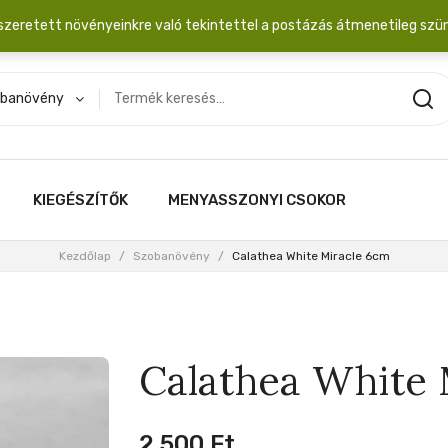
dobozba. 20.000 Ft érték felett INGYEN posta!
szeretett növényeinkre való tekintettel a postázás átmenetileg szü
banövény
KIEGÉSZÍTŐK
MENYASSZONYI CSOKOR
Kezdőlap
/
Szobanövény
/
Calathea White Miracle 6cm
Calathea White 
2,500
Ft