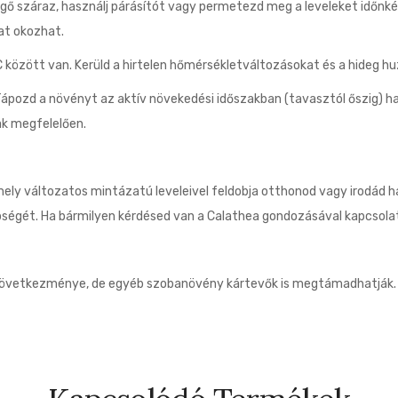
gő száraz, használj párásítót vagy permetezd meg a leveleket időnké
kat okozhat.
között van. Kerüld a hirtelen hőmérsékletváltozásokat és a hideg hu
Tápozd a növényt az aktív növekedési időszakban (tavasztól őszig) 
ak megfelelően.
ely változatos mintázatú leveleivel feldobja otthonod vagy irodád 
égét. Ha bármilyen kérdésed van a Calathea gondozásával kapcsolatba
övetkezménye, de egyéb szobanövény kártevők is megtámadhatják.