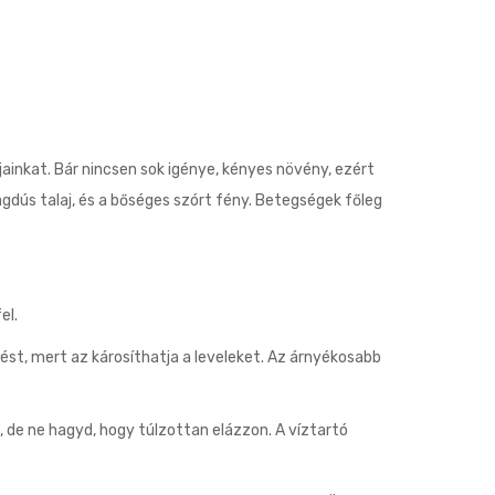
jainkat. Bár nincsen sok igénye, kényes növény, ezért
ús talaj, és a bőséges szórt fény. Betegségek főleg
el.
ést, mert az károsíthatja a leveleket. Az árnyékosabb
dt, de ne hagyd, hogy túlzottan elázzon. A víztartó