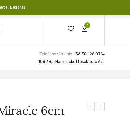
netel.
Bezárás
0
Telefonszámunk:
+36 30 128 0714
1082 Bp. Harminckettesek tere 6/a
Miracle 6cm
Ninja
Undatus
6cm
6cm