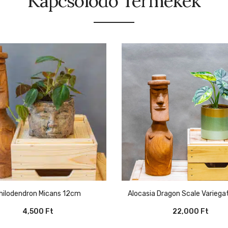
Kapcsolódó Termékek
Philodendron Micans 12cm
Alocasia Dragon Scale Varieg
4,500
Ft
22,000
Ft