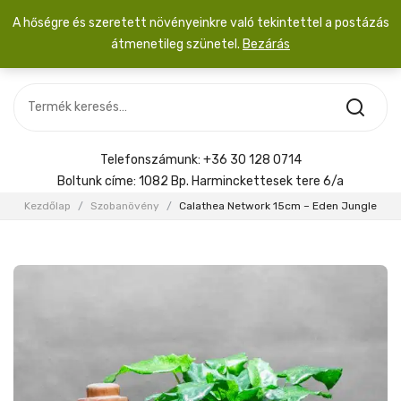
A hőségre és szeretett növényeinkre való tekintettel a postázás
átmenetileg szünetel.
Bezárás
Nincs termék a kosárban.
MOST ÉRKEZETT
Most érkezett
Szobanövény
SZOBANÖVÉNY
Hoya
Kiegészítők
HOYA
Telefonszámunk:
+36 30 128 0714
Menyasszonyi csokor
Boltunk címe:
1082 Bp. Harminckettesek tere 6/a
KIEGÉSZÍTŐK
Kezdőlap
/
Szobanövény
/
Calathea Network 15cm – Eden Jungle
MENYASSZONYI CSOKOR