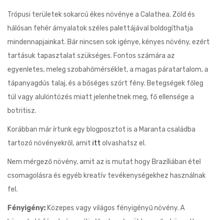
Trópusi területek sokarcú ékes növénye a Calathea. Zöld és
hálósan fehér árnyalatok széles palettájával boldogíthatja
mindennapjainkat. Bár nincsen sok igénye, kényes növény, ezért
tartásuk tapasztalat szükséges. Fontos számára az
egyenletes, meleg szobahőmérséklet, a magas páratartalom, a
tápanyagdús talaj, és a bőséges szórt fény. Betegségek főleg
túl vagy alulöntözés miatt jelenhetnek meg, fő ellensége a
botritisz.
Korábban már írtunk egy blogposztot is a Maranta családba
tartozó növényekről, amit
itt
olvashatsz el.
Nem mérgező növény, amit az is mutat hogy Brazíliában étel
csomagolásra és egyéb kreatív tevékenységekhez használnak
fel.
Fényigény:
Közepes vagy világos fényigényű növény. A