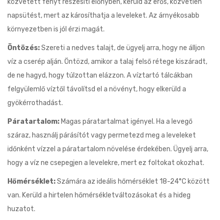
közvetett fényt részesíti előnyben, kerüld az erős, közvetlen
napsütést, mert az károsíthatja a leveleket. Az árnyékosabb
környezetben is jól érzi magát.
Öntözés:
Szereti a nedves talajt, de ügyelj arra, hogy ne álljon
víz a cserép alján. Öntözd, amikor a talaj felső rétege kiszáradt,
de ne hagyd, hogy túlzottan elázzon. A víztartó tálcákban
felgyülemlő víztől távolítsd el a növényt, hogy elkerüld a
gyökérrothadást.
Páratartalom:
Magas páratartalmat igényel. Ha a levegő
száraz, használj párásítót vagy permetezd meg a leveleket
időnként vízzel a páratartalom növelése érdekében. Ügyelj arra,
hogy a víz ne csepegjen a levelekre, mert ez foltokat okozhat.
Hőmérséklet:
Számára az ideális hőmérséklet 18-24°C között
van. Kerüld a hirtelen hőmérsékletváltozásokat és a hideg
huzatot.