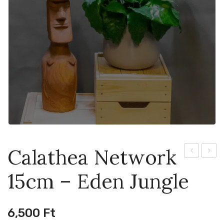
Calathea Network
Polyschist
Maxilla
15cm – Eden Jungle
15cm
Uniqu
Coco
Malibu
6,500
Ft
in