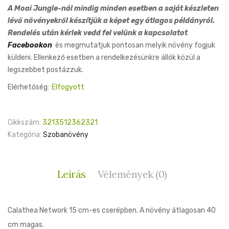
A Moai Jungle-nál mindig minden esetben a saját készleten
Roxan
lévő növényekről készítjük a képet egy átlagos példányról.
9cm
Rendelés után kérlek vedd fel velünk a kapcsolatot
Facebookon
és megmutatjuk pontosan melyik növény fogjuk
küldeni. Ellenkező esetben a rendelkezésünkre állók közül a
legszebbet postázzuk.
Elérhetőség:
Elfogyott
Cikkszám:
3213512362321
Kategória:
Szobanövény
Leírás
Vélemények (0)
Calathea Network 15 cm-es cserépben. A növény átlagosan 40
cm magas.