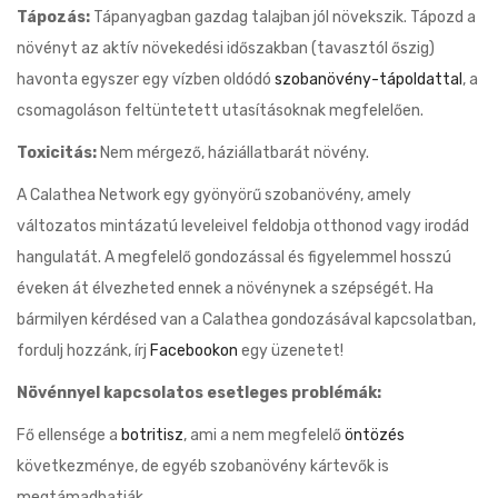
Tápozás:
Tápanyagban gazdag talajban jól növekszik. Tápozd a
növényt az aktív növekedési időszakban (tavasztól őszig)
havonta egyszer egy vízben oldódó
szobanövény-tápoldattal
, a
csomagoláson feltüntetett utasításoknak megfelelően.
Toxicitás:
Nem mérgező, háziállatbarát növény.
A Calathea Network egy gyönyörű szobanövény, amely
változatos mintázatú leveleivel feldobja otthonod vagy irodád
hangulatát. A megfelelő gondozással és figyelemmel hosszú
éveken át élvezheted ennek a növénynek a szépségét. Ha
bármilyen kérdésed van a Calathea gondozásával kapcsolatban,
fordulj hozzánk, írj
Facebookon
egy üzenetet!
Növénnyel kapcsolatos esetleges problémák:
Fő ellensége a
botritisz
, ami a nem megfelelő
öntözés
következménye, de egyéb szobanövény kártevők is
megtámadhatják.