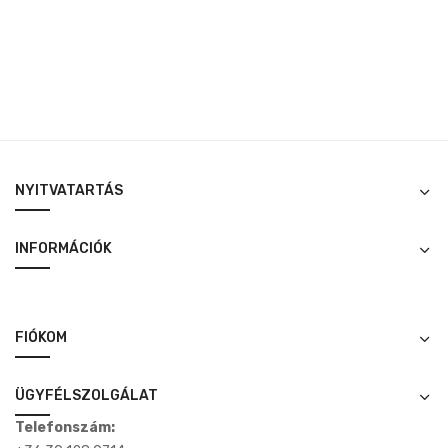
was:
is:
3,500 Ft.
2,500 Ft.
NYITVATARTÁS
INFORMÁCIÓK
FIÓKOM
ÜGYFÉLSZOLGÁLAT
Telefonszám: