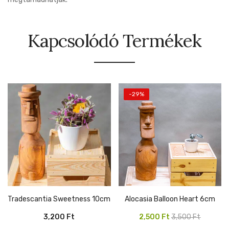
Kapcsolódó Termékek
-29%
Tradescantia Sweetness 10cm
Alocasia Balloon Heart 6cm
Original
Current
3,200
Ft
2,500
Ft
3,500
Ft
price
price