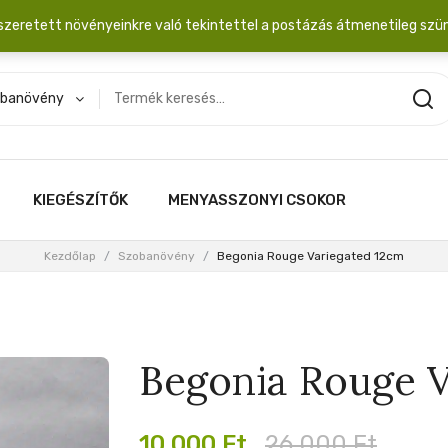
dobozba. 20.000 Ft érték felett INGYEN posta!
szeretett növényeinkre való tekintettel a postázás átmenetileg szü
banövény
KIEGÉSZÍTŐK
MENYASSZONYI CSOKOR
Kezdőlap
/
Szobanövény
/
Begonia Rouge Variegated 12cm
Begonia Rouge V
Original
Current
10,000
Ft
26,000
Ft