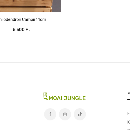
Philodendron Campii 14cm
5,500
Ft
F
F
K