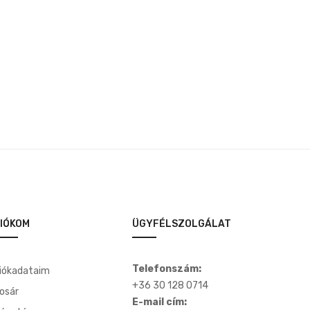
was:
is:
3,500 Ft.
2,500 Ft.
IÓKOM
ÜGYFÉLSZOLGÁLAT
Telefonszám:
iókadataim
+36 30 128 0714
osár
E-mail cím: