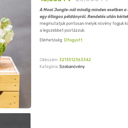
price
price
A Moai Jungle-nál mindig minden esetben a s
was:
is:
egy átlagos példányról. Rendelés után kérle
26,000 Ft.
10,000 Ft.
megmutatjuk pontosan melyik növény fogjuk küld
a legszebbet postázzuk.
Elérhetőség:
Elfogyott
Cikkszám:
3213512363342
Kategória:
Szobanövény