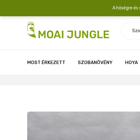
Szállítási díj: 2.200 Ft/csomag átlagosan 3-5 növény fér egy 
A hőségre és 
Szo
MOST ÉRKEZETT
SZOBANÖVÉNY
HOYA