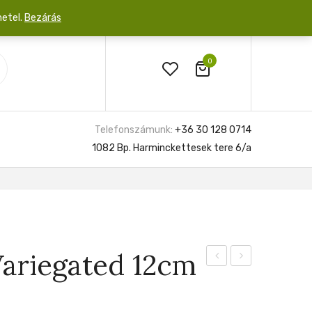
netel.
Bezárás
0
Telefonszámunk:
+36 30 128 0714
1082 Bp. Harminckettesek tere 6/a
ariegated 12cm
Samba
XPlosion
Red
17cm