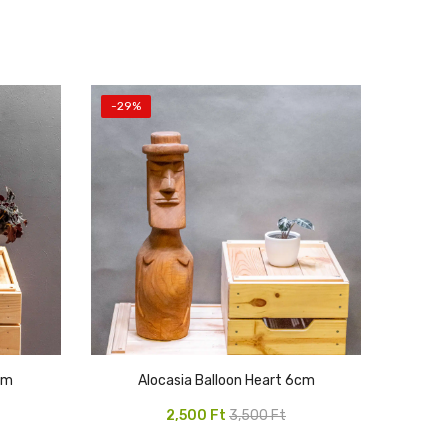
-29%
cm
Alocasia Balloon Heart 6cm
Original
Current
2,500
Ft
3,500
Ft
price
price