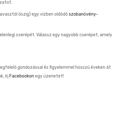
zatot.
avasztól őszig) egy vízben oldódó
szobanövény-
jelenlegi cserépét. Válassz egy nagyobb cserépet, amely
megfelelő gondozással és figyelemmel hosszú éveken át
, írj
Facebookon
egy üzenetet!