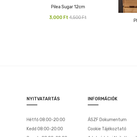
Pilea Sugar 12cm
Original
Current
3,000
Ft
4,500
Ft
price
price
was:
is:
4,500 Ft.
3,000 Ft.
NYITVATARTÁS
INFORMÁCIÓK
Hétfő 08:00-20:00
ÁSZF Dokumentum
Kedd 08:00-20:00
Cookie Tájékoztató