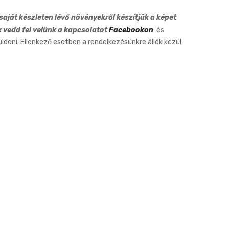
19cm
aját készleten lévő növényekről készítjük a képet
k vedd fel velünk a kapcsolatot
Facebookon
és
eni. Ellenkező esetben a rendelkezésünkre állók közül