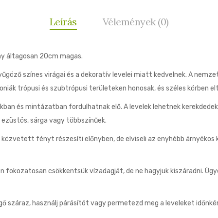
Leírás
Vélemények (0)
ény áltagosan 20cm magas.
yűgöző színes virágai és a dekoratív levelei miatt kedvelnek. A nemz
oniák trópusi és szubtrópusi területeken honosak, és széles körben el
akban és mintázatban fordulhatnak elő. A levelek lehetnek kerekdedek,
ó, ezüstös, sárga vagy többszínűek.
özvetett fényt részesíti előnyben, de elviseli az enyhébb árnyékos k
n fokozatosan csökkentsük vízadagját, de ne hagyjuk kiszáradni. Ügyel
ő száraz, használj párásítót vagy permetezd meg a leveleket időnké