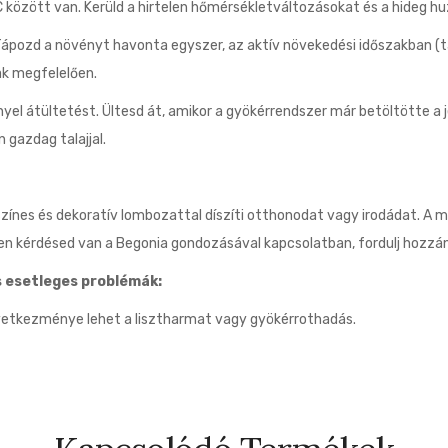
között van. Kerüld a hirtelen hőmérsékletváltozásokat és a hideg hu
Tápozd a növényt havonta egyszer, az aktív növekedési időszakban (t
ak megfelelően.
yel átültetést. Ültesd át, amikor a gyökérrendszer már betöltötte a 
 gazdag talajjal.
zínes és dekoratív lombozattal díszíti otthonodat vagy irodádat. A 
n kérdésed van a Begonia gondozásával kapcsolatban, fordulj hozzánk
 esetleges problémák:
vetkezménye lehet a lisztharmat vagy gyökérrothadás.