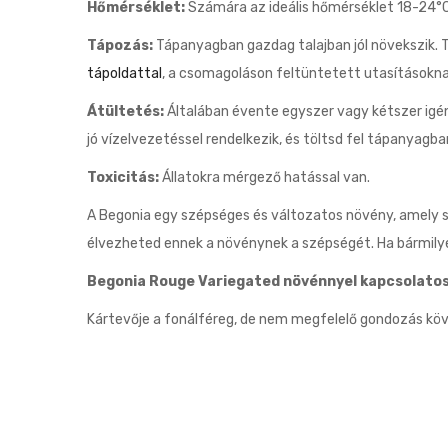
Hőmérséklet:
Számára az ideális hőmérséklet 18-24°C 
Tápozás:
Tápanyagban gazdag talajban jól növekszik. 
tápoldattal
, a csomagoláson feltüntetett utasításokn
Átültetés:
Általában évente egyszer vagy kétszer igén
jó vízelvezetéssel rendelkezik, és töltsd fel tápanyagban
Toxicitás:
Állatokra mérgező hatással van.
A Begonia egy szépséges és változatos növény, amely s
élvezheted ennek a növénynek a szépségét. Ha bármilye
Begonia Rouge Variegated növénnyel kapcsolatos
Kártevője a fonálféreg, de nem megfelelő gondozás kö