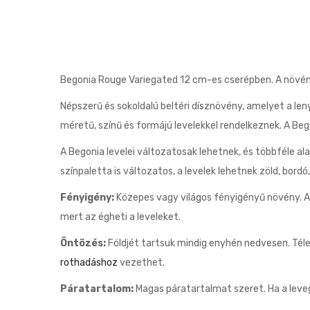
Begonia Rouge Variegated 12 cm-es cserépben. A növ
Népszerű és sokoldalú beltéri dísznövény, amelyet a len
méretű, színű és formájú levelekkel rendelkeznek. A Beg
A Begonia levelei változatosak lehetnek, és többféle al
színpaletta is változatos, a levelek lehetnek zöld, bord
Fényigény:
Közepes vagy világos fényigényű növény. A k
mert az égheti a leveleket.
Öntözés:
Földjét tartsuk mindig enyhén nedvesen. Téle
rothadáshoz
vezethet.
Páratartalom:
Magas páratartalmat szeret. Ha a leveg