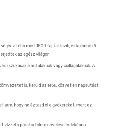
etséghez több mint 1800 faj tartozik, és különböző
terjedtek az egész világon.
 hosszúkásak, kard alakúak vagy csillagalakúak. A
örnyezetet is. Kerüld az erős, közvetlen napsütést,
j arra, hogy ne áztasd el a gyökereket, mert ez
nt vízzel a páratartalom növelése érdekében.