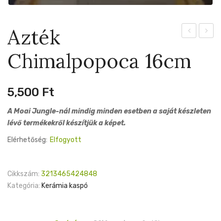
Azték
15cm
Acama
Chimalpopoca 16cm
16cm
5,500
Ft
A Moai Jungle-nál mindig minden esetben a saját készleten
lévő termékekről készítjük a képet.
Elérhetőség:
Elfogyott
Cikkszám:
3213465424848
Kategória:
Kerámia kaspó