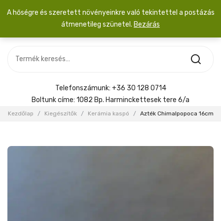
A hőségre és szeretett növényeinkre való tekintettel a postázás
átmenetileg szünetel.
Bezárás
Nincs termék a kosárban.
MOST ÉRKEZETT
Most érkezett
Szobanövény
SZOBANÖVÉNY
Hoya
Kiegészítők
HOYA
Telefonszámunk:
+36 30 128 0714
Menyasszonyi csokor
Boltunk címe:
1082 Bp. Harminckettesek tere 6/a
KIEGÉSZÍTŐK
Kezdőlap
/
Kiegészítők
/
Kerámia kaspó
/
Azték Chimalpopoca 16cm
MENYASSZONYI CSOKOR