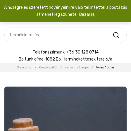
A hőségre és szeretett növényeinkre való tekintettel a postázás
átmenetileg szünetel.
Bezárás
Nincs termék a kosárban.
MOST ÉRKEZETT
Most érkezett
Szobanövény
SZOBANÖVÉNY
Hoya
Kiegészítők
HOYA
Telefonszámunk:
+36 30 128 0714
Menyasszonyi csokor
Boltunk címe:
1082 Bp. Harminckettesek tere 6/a
KIEGÉSZÍTŐK
Kezdőlap
/
Kiegészítők
/
Kerámia kaspó
/
Avas 13cm
MENYASSZONYI CSOKOR