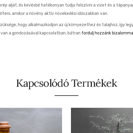
erép alját, és kevésbé hatékonyan tudja felszívni a vizet és a tápanya
íteni, amikor a növény aktív növekedési időszakban van.
szüksége, hogy alkalmazkodjon az új környezethez és talajhoz, így leg
d van a gondozásával kapcsolatban, bátran
fordulj hozzánk bizalomma
Kapcsolódó Termékek