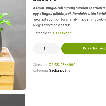
A Moai Jungle-nál mindig minden esetben a s
egy átlagos példányról. Rendelés után kérle
megmutatjuk pontosan melyik növény fogjuk küld
a legszebbet postázzuk.
Elérhetőség:
8 Készleten
Asplenium
Kosárba Tes
Dakila
11cm
mennyiség
Cikkszám:
3213512364882
Kategória:
Szobanövény