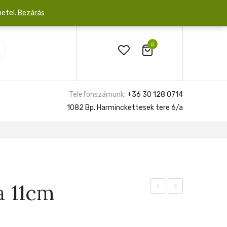
netel.
Bezárás
0
Telefonszámunk:
+36 30 128 0714
1082 Bp. Harminckettesek tere 6/a
a 11cm
Sumatra
Lucinda
14cm
12cm