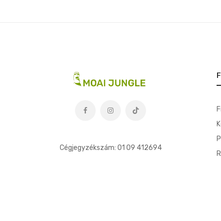
F
F
K
t
P
Cégjegyzékszám: 01 09 412694
R