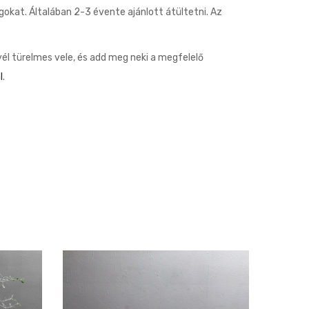
gokat. Általában 2-3 évente ajánlott átültetni. Az
yél türelmes vele, és add meg neki a megfelelő
l
.