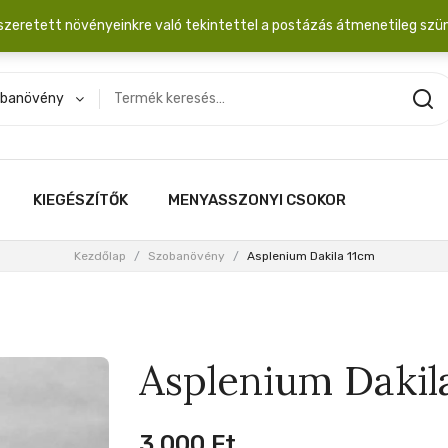
dobozba. 20.000 Ft érték felett INGYEN posta!
szeretett növényeinkre való tekintettel a postázás átmenetileg szü
banövény
KIEGÉSZÍTŐK
MENYASSZONYI CSOKOR
Kezdőlap
/
Szobanövény
/
Asplenium Dakila 11cm
Asplenium Dakil
3,000
Ft