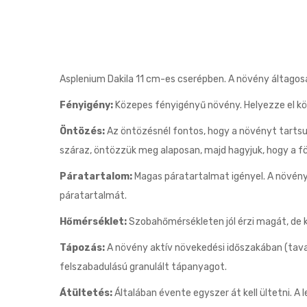
Asplenium Dakila 11 cm-es cserépben. A növény áltag
Fényigény:
Közepes fényigényű növény. Helyezze el köz
Öntözés:
Az öntözésnél fontos, hogy a növényt tartsuk
száraz, öntözzük meg alaposan, majd hagyjuk, hogy a föl
Páratartalom:
Magas páratartalmat igényel. A növény m
páratartalmát.
Hőmérséklet:
Szobahőmérsékleten jól érzi magát, de k
Tápozás:
A növény aktív növekedési időszakában (tava
felszabadulású granulált tápanyagot.
Átültetés:
Általában évente egyszer át kell ültetni. A 