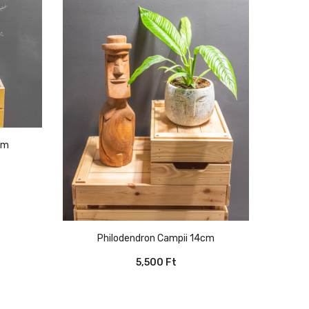
cm
Philodendron Campii 14cm
5,500
Ft