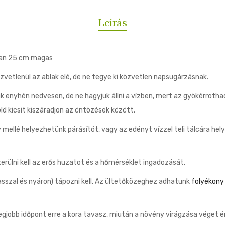
Leírás
osan 25 cm magas
vetlenül az ablak elé, de ne tegye ki közvetlen napsugárzásnak.
 enyhén nedvesen, de ne hagyjuk állni a vízben, mert az gyökérrotha
d kicsit kiszáradjon az öntözések között.
ellé helyezhetünk párásítót, vagy az edényt vízzel teli tálcára hely
erülni kell az erős huzatot és a hőmérséklet ingadozását.
sszal és nyáron) tápozni kell. Az ültetőközeghez adhatunk
folyékony
legjobb időpont erre a kora tavasz, miután a növény virágzása véget ér