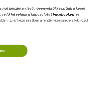
aját készleten lévő növényekről készítjük a képet
k vedd fel velünk a kapcsolatot
Facebookon
és
eni. Ellenkező esetben a rendelkezésünkre állók közül
zem