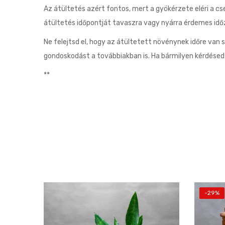
Az átültetés azért fontos, mert a gyökérzete eléri a cs
átültetés időpontját tavaszra vagy nyárra érdemes időz
Ne felejtsd el, hogy az átültetett növénynek időre van 
gondoskodást a továbbiakban is. Ha bármilyen kérdése
**
-29%