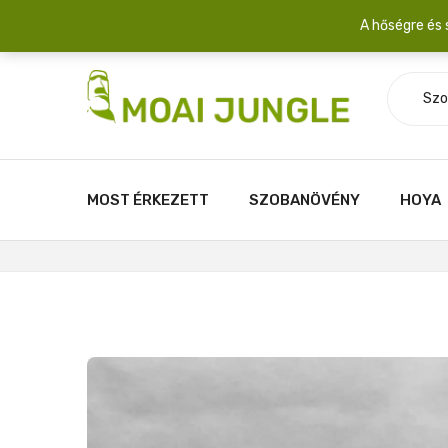
Szállítási díj: 2.200 Ft/csomag átlagosan 3-5 növény fér egy 
A hőségre és 
Szo
MOST ÉRKEZETT
SZOBANÖVÉNY
HOYA