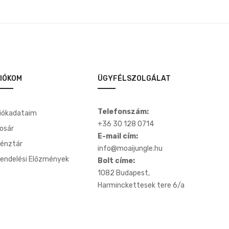
IÓKOM
ÜGYFÉLSZOLGÁLAT
Telefonszám:
iókadataim
+36 30 128 0714
osár
E-mail cím:
énztár
info@moaijungle.hu
endelési Előzmények
Bolt címe:
1082 Budapest,
Harminckettesek tere 6/a