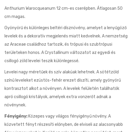
Anthurium Warocqueanum 12 cm-es cserépben. Átlagosan 50
cm magas.
Gyönyörű és különleges beltéri dísznövény, amelyet a lenyűgöző
levelek és a dekoratív megjelenés miatt kedvelnek. A nemzetség
az Araceae családhoz tartozik, és trópusi és szubtrópusi
területeken honos. A Crystallinum változatot az egyedi és
csillogó zöld levelei teszik különlegessé.
Levelei nagy méretűek és szív alakúak lehetnek. A sötétzöld
színű leveleket ezüstös-fehér erezet díszíti, amely gyönyörű
kontrasztot alkot a növényen. A levelek felületén találhatók
apró csillogó kristályok, amelyek extra vonzerőt adnak a
növénynek.
Fényigény:
Közepes vagy világos fényigényű növény. A
közvetett fényt részesíti előnyben, de elviseli az alacsonyabb