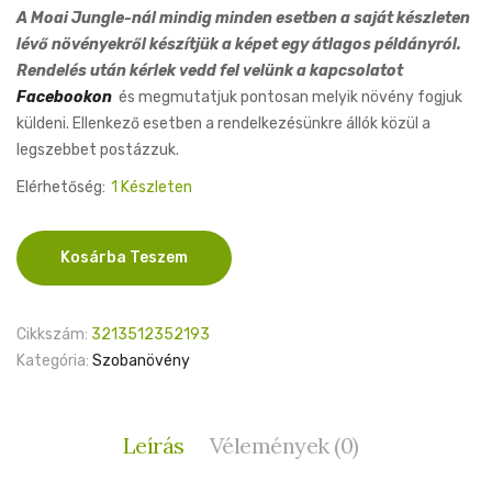
A Moai Jungle-nál mindig minden esetben a saját készleten
lévő növényekről készítjük a képet egy átlagos példányról.
Rendelés után kérlek vedd fel velünk a kapcsolatot
Facebookon
és megmutatjuk pontosan melyik növény fogjuk
küldeni. Ellenkező esetben a rendelkezésünkre állók közül a
legszebbet postázzuk.
Elérhetőség:
1 Készleten
Anthurium
Kosárba Teszem
Warocqueanum
12cm
mennyiség
Cikkszám:
3213512352193
Kategória:
Szobanövény
Leírás
Vélemények (0)