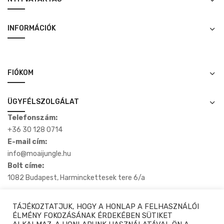
INFORMÁCIÓK
FIÓKOM
ÜGYFÉLSZOLGÁLAT
Telefonszám:
+36 30 128 0714
E-mail cím:
info@moaijungle.hu
Bolt címe:
1082 Budapest, Harminckettesek tere 6/a
TÁJÉKOZTATJUK, HOGY A HONLAP A FELHASZNÁLÓI
ÉLMÉNY FOKOZÁSÁNAK ÉRDEKÉBEN SÜTIKET