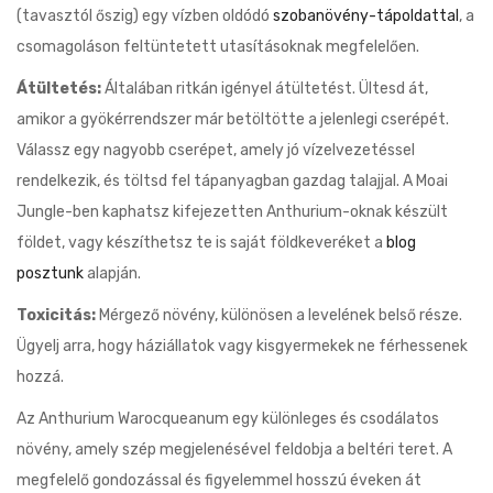
(tavasztól őszig) egy vízben oldódó
szobanövény-tápoldattal
, a
csomagoláson feltüntetett utasításoknak megfelelően.
Átültetés:
Általában ritkán igényel átültetést. Ültesd át,
amikor a gyökérrendszer már betöltötte a jelenlegi cserépét.
Válassz egy nagyobb cserépet, amely jó vízelvezetéssel
rendelkezik, és töltsd fel tápanyagban gazdag talajjal. A Moai
Jungle-ben kaphatsz kifejezetten Anthurium-oknak készült
földet, vagy készíthetsz te is saját földkeveréket a
blog
posztunk
alapján.
Toxicitás:
Mérgező növény, különösen a levelének belső része.
Ügyelj arra, hogy háziállatok vagy kisgyermekek ne férhessenek
hozzá.
Az Anthurium Warocqueanum egy különleges és csodálatos
növény, amely szép megjelenésével feldobja a beltéri teret. A
megfelelő gondozással és figyelemmel hosszú éveken át