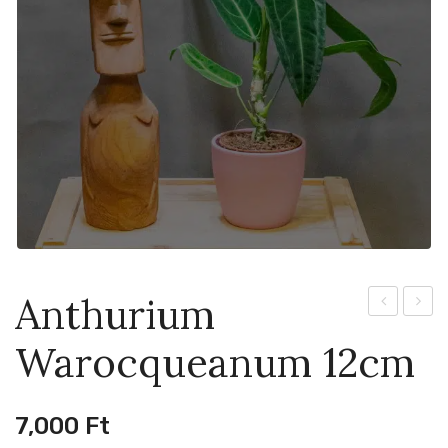
Anthurium
Congo
Snow
Warocqueanum 12cm
8cm
Queen
6cm
7,000
Ft