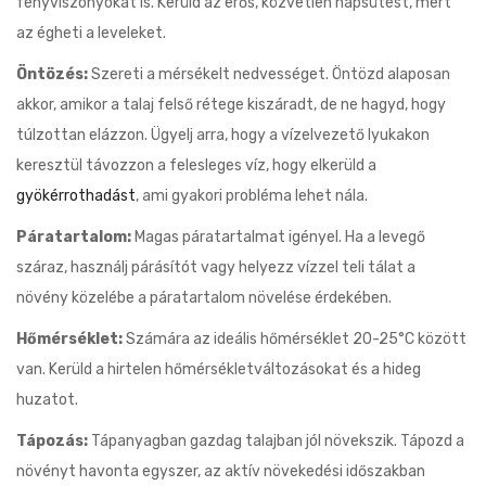
fényviszonyokat is. Kerüld az erős, közvetlen napsütést, mert
az égheti a leveleket.
Öntözés:
Szereti a mérsékelt nedvességet. Öntözd alaposan
akkor, amikor a talaj felső rétege kiszáradt, de ne hagyd, hogy
túlzottan elázzon. Ügyelj arra, hogy a vízelvezető lyukakon
keresztül távozzon a felesleges víz, hogy elkerüld a
gyökérrothadást
, ami gyakori probléma lehet nála.
Páratartalom:
Magas páratartalmat igényel. Ha a levegő
száraz, használj párásítót vagy helyezz vízzel teli tálat a
növény közelébe a páratartalom növelése érdekében.
Hőmérséklet:
Számára az ideális hőmérséklet 20-25°C között
van. Kerüld a hirtelen hőmérsékletváltozásokat és a hideg
huzatot.
Tápozás:
Tápanyagban gazdag talajban jól növekszik. Tápozd a
növényt havonta egyszer, az aktív növekedési időszakban