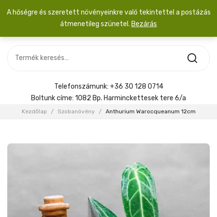
A hőségre és szeretett növényeinkre való tekintettel a postázás
átmenetileg szünetel.
Bezárás
Nincs termék a kosárban.
MOST ÉRKEZETT
Most érkezett
Szobanövény
SZOBANÖVÉNY
Hoya
Kiegészítők
HOYA
Telefonszámunk:
+36 30 128 0714
Menyasszonyi csokor
Boltunk címe:
1082 Bp. Harminckettesek tere 6/a
KIEGÉSZÍTŐK
Kezdőlap
/
Szobanövény
/
Anthurium Warocqueanum 12cm
MENYASSZONYI CSOKOR