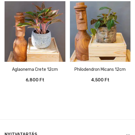
Aglaonema Crete 12cm
Philodendron Micans 12cm
6,800
Ft
4,500
Ft
NYITVATARTÁS