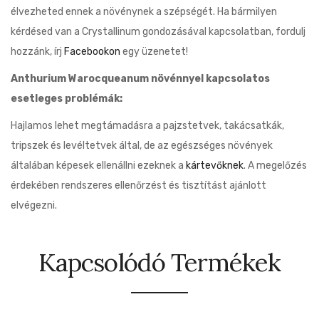
élvezheted ennek a növénynek a szépségét. Ha bármilyen
kérdésed van a Crystallinum gondozásával kapcsolatban, fordulj
hozzánk, írj
Facebookon
egy üzenetet!
Anthurium Warocqueanum növénnyel kapcsolatos
esetleges problémák:
Hajlamos lehet megtámadásra a pajzstetvek, takácsatkák,
tripszek és levéltetvek által, de az egészséges növények
általában képesek ellenállni ezeknek a
kártevőknek
. A megelőzés
érdekében rendszeres ellenőrzést és tisztítást ajánlott
elvégezni.
Kapcsolódó Termékek